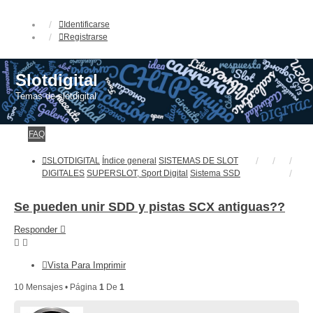
Identificarse
Registrarse
Slotdigital
Temas de slotdigital
FAQ
SLOTDIGITAL
Índice general
SISTEMAS DE SLOT
DIGITALES
SUPERSLOT, Sport Digital
Sistema SSD
Se pueden unir SDD y pistas SCX antiguas??
Responder
Vista Para Imprimir
10 Mensajes • Página
1
De
1