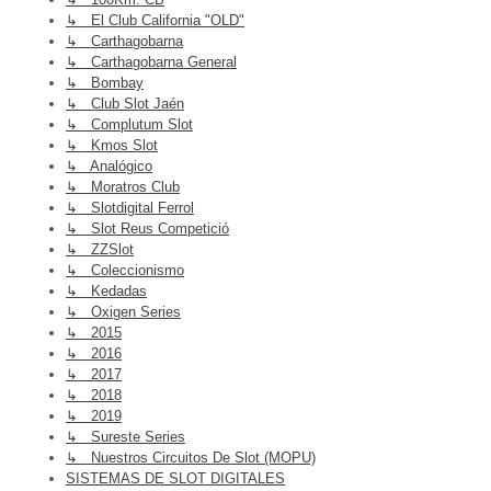
↳ El Club California "OLD"
↳ Carthagobarna
↳ Carthagobarna General
↳ Bombay
↳ Club Slot Jaén
↳ Complutum Slot
↳ Kmos Slot
↳ Analógico
↳ Moratros Club
↳ Slotdigital Ferrol
↳ Slot Reus Competició
↳ ZZSlot
↳ Coleccionismo
↳ Kedadas
↳ Oxigen Series
↳ 2015
↳ 2016
↳ 2017
↳ 2018
↳ 2019
↳ Sureste Series
↳ Nuestros Circuitos De Slot (MOPU)
SISTEMAS DE SLOT DIGITALES