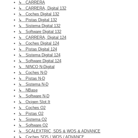
↳ CARRERA
↳ CARRERA, Digital 132
↳ Coches Digital 132
↳ Pistas Digital 132
↳ Sistema Digital 132
↳ Software Digital 132
↳ CARRERA, Digital 124
↳ Coches Digital 124
↳ Pistas Digital 124
↳ Sistema Digital 124
↳ Software Digital 124
↳ NINCO N-Digital
↳ Coches N-D
↳ Pistas N-D
↳ Sistema N-D
↳ NBase
↳ Software N-D
↳ Oxigen Slot.it
↳ Coches O2
↳ Pistas O2
↳ Sistema O2
↳ Software O2
↳ SCALEXTRIC, SDS & WOS & ADVANCE
↳ Coches SDS / WOS / ADVANCE