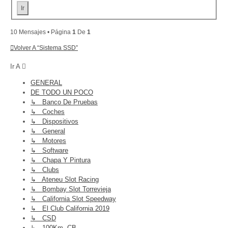
10 Mensajes • Página
1
De
1
Volver A “Sistema SSD”
Ir A
GENERAL
DE TODO UN POCO
↳ Banco De Pruebas
↳ Coches
↳ Dispositivos
↳ General
↳ Motores
↳ Software
↳ Chapa Y Pintura
↳ Clubs
↳ Ateneu Slot Racing
↳ Bombay Slot Torrevieja
↳ California Slot Speedway
↳ El Club California 2019
↳ CSD
↳ 100Km. CB