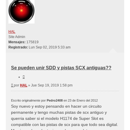
HAL
Site Admin
Mensajes:
175819
Registrado:
Lun Sep 02, 2019 5:33 am
Se pueden unir SDD y pistas SCX antiguas??
Citar
Mensaje
por
HAL
»
Jue Sep 19, 2019 1:58 pm
Escrito originalmente por
Pedro2408
en 23 de Enero del 2012
Soy nuevo y estoy pensando en hacer un circuito
permanente y tengo muchas pistas de scx antiguo y
querria saber si el modelo H1174 de Super Slot es
compatible con las pistas de scx para que todo sea digital.