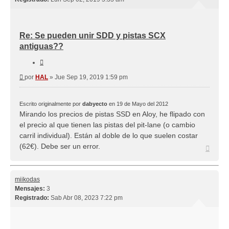
Re: Se pueden unir SDD y pistas SCX
antiguas??
Citar
Mensaje
por
HAL
»
Jue Sep 19, 2019 1:59 pm
Escrito originalmente por
dabyecto
en 19 de Mayo del 2012
Mirando los precios de pistas SSD en Aloy, he flipado con
el precio al que tienen las pistas del pit-lane (o cambio
carril individual). Están al doble de lo que suelen costar
(62€). Debe ser un error.
Arriba
miikodas
Mensajes:
3
Registrado:
Sab Abr 08, 2023 7:22 pm