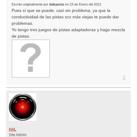
Escrito originalmente por
dabyecto
en 23 de Enero del 2012
Pues sí que se puede, casi sin problema, ya que la
conductividad de las pistas scx más viejas te puede dar
problemas.
Yo tengo tres juegos de pistas adaptadoras y hago mezcla
de pistas.
Arriba
HAL
Site Admin