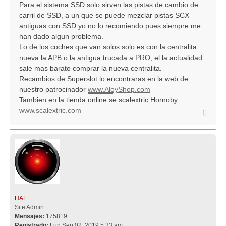
Para el sistema SSD solo sirven las pistas de cambio de
carril de SSD, a un que se puede mezclar pistas SCX
antiguas con SSD yo no lo recomiendo pues siempre me
han dado algun problema.
Lo de los coches que van solos solo es con la centralita
nueva la APB o la antigua trucada a PRO, el la actualidad
sale mas barato comprar la nueva centralita.
Recambios de Superslot lo encontraras en la web de
nuestro patrocinador
www.AloyShop.com
Tambien en la tienda online se scalextric Hornoby
www.scalextric.com
Arriba
HAL
Site Admin
Mensajes:
175819
Registrado:
Lun Sep 02, 2019 5:33 am