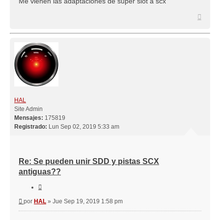
Me vienen las adaptaciones de super slot a scx
Arriba
HAL
Site Admin
Mensajes:
175819
Registrado:
Lun Sep 02, 2019 5:33 am
Re: Se pueden unir SDD y pistas SCX
antiguas??
Citar
Mensaje
por
HAL
»
Jue Sep 19, 2019 1:58 pm