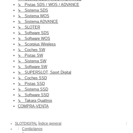
↳ Pistas SDS / WOS / ADVANCE
↳ Sistema SDS
↳ Sistema WOS
↳ Sistema ADVANCE
↳ SLOTER
↳ Software SDS
↳ Software WOS
↳ Scorpius Wireless
↳ Coches SW
↳ Pistas SW
↳ Sistema SW
↳ Software SW
↳ SUPERSLOT, Sport Digital
↳ Coches SSD
↳ Pistas SSD
↳ Sistema SSD
↳ Software SSD
↳ Takara Quattrox
COMPRA-VENTA
SLOTDIGITAL
Índice general
Contáctanos