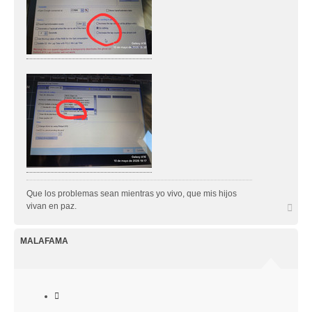
Que los problemas sean mientras yo vivo, que mis hijos
A
vivan en paz.
r
r
i
MALAFAMA
b
a
C
i