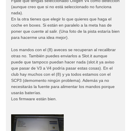
Fijate que tengas seleccionado Oxigen V4 como detección
a
j
(aunque creo que si no está seleccionado no funciona
e
nada).
En la otra tienes que elegir lo que quieres que haga el
coche en boxes. Si están en paralelo a la meta has de
poner que cuente al salir. (Una foto de la pista estaría bien
para hacerme una idea mejor).
Los mandos con el (8) aveces se recuperan al recalibrar
otras no. También puedes enviarlos a Slot.it aunque
puede que tampoco puedan hacer nada (slot.it ya aviso
que pasar de V3 a V4 podría pasar estas cosas). En el
club hay muchos con el (8) y ya todos estamos con el
SCP3 (demomento ningún problema). Además ya no
necesitarás la fuente para alimentar los mandos porque
usarás baterías.
Los firmware están bien.