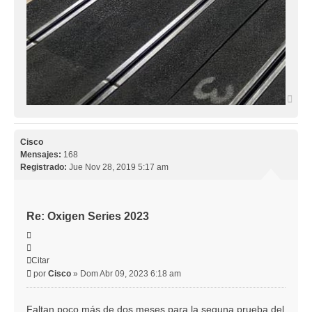
Arri
Cisco
Mensajes:
168
Registrado:
Jue Nov 28, 2019 5:17 am
Re: Oxigen Series 2023
Citar
Citar
Mensaje
por
Cisco
»
Dom Abr 09, 2023 6:18 am
Faltan poco más de dos meses para la seguna prueba del