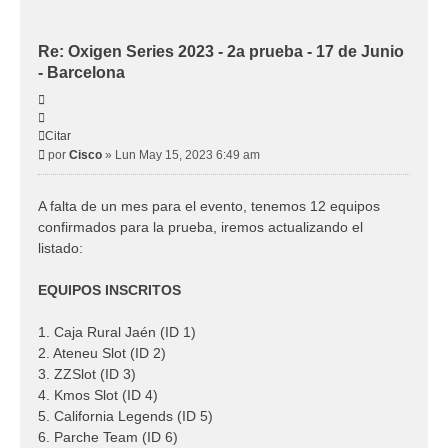
Re: Oxigen Series 2023 - 2a prueba - 17 de Junio
- Barcelona
Citar
Citar
Mensaje
por
Cisco
»
Lun May 15, 2023 6:49 am
A falta de un mes para el evento, tenemos 12 equipos
confirmados para la prueba, iremos actualizando el
listado:
EQUIPOS INSCRITOS
1. Caja Rural Jaén (ID 1)
2. Ateneu Slot (ID 2)
3. ZZSlot (ID 3)
4. Kmos Slot (ID 4)
5. California Legends (ID 5)
6. Parche Team (ID 6)