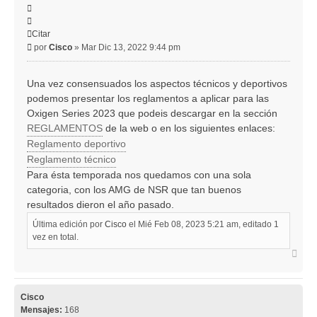
Citar
Citar
Mensaje
por
Cisco
»
Mar Dic 13, 2022 9:44 pm
Una vez consensuados los aspectos técnicos y deportivos
podemos presentar los reglamentos a aplicar para las
Oxigen Series 2023 que podeis descargar en la sección
REGLAMENTOS
de la web o en los siguientes enlaces:
Reglamento deportivo
Reglamento técnico
Para ésta temporada nos quedamos con una sola
categoria, con los AMG de NSR que tan buenos
resultados dieron el año pasado.
Última edición por
Cisco
el Mié Feb 08, 2023 5:21 am, editado 1
vez en total.
Arri
Cisco
Mensajes:
168