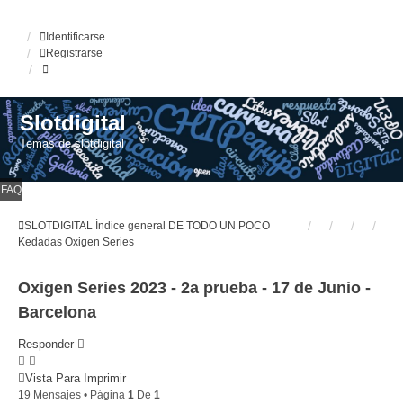
Identificarse
Registrarse
Slotdigital
Temas de slotdigital
FAQ
SLOTDIGITAL
Índice general
DE TODO UN POCO
Kedadas
Oxigen Series
Oxigen Series 2023 - 2a prueba - 17 de Junio -
Barcelona
Responder
Vista Para Imprimir
19 Mensajes • Página
1
De
1