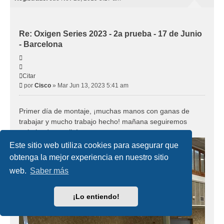
Re: Oxigen Series 2023 - 2a prueba - 17 de Junio
- Barcelona
Citar
Citar
Mensaje
por
Cisco
»
Mar Jun 13, 2023 5:41 am
Primer día de montaje, ¡muchas manos con ganas de
trabajar y mucho trabajo hecho! mañana seguiremos
trabajando en ello!
Este sitio web utiliza cookies para asegurar que
obtenga la mejor experiencia en nuestro sitio
web.
Saber más
¡Lo entiendo!