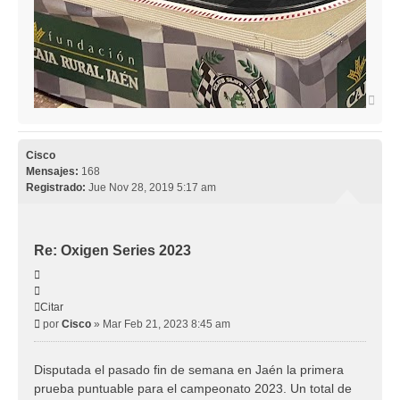
Arri
Cisco
Mensajes:
168
Registrado:
Jue Nov 28, 2019 5:17 am
Re: Oxigen Series 2023
Citar
Citar
Mensaje
por
Cisco
»
Mar Feb 21, 2023 8:45 am
Disputada el pasado fin de semana en Jaén la primera
prueba puntuable para el campeonato 2023. Un total de