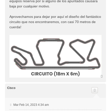
equipos reserva por si alguno de los apuntados causara
baja por cualquier motivo.
Aprovechamos para dejar por aquí el diseño del fantástico
circuito que nos encontraremos, con casi 70 metros de
cuerda!
A
r
r
i
Cisco
b
a
M
Mar Feb 14, 2023 4:34 am
e