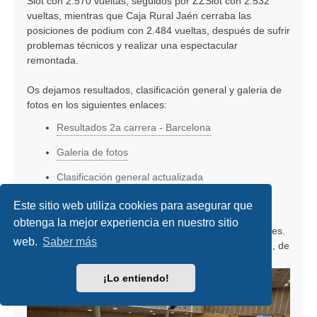
Slot con 2.570 vueltas, seguidos por ZZSlot con 2.532
vueltas, mientras que Caja Rural Jaén cerraba las
posiciones de podium con 2.484 vueltas, después de sufrir
problemas técnicos y realizar una espectacular
remontada.
Os dejamos resultados, clasificación general y galeria de
fotos en los siguientes enlaces:
Resultados 2a carrera - Barcelona
Galeria de fotos
Clasificación general actualizada
Con esta carrera hemos llegado a la mitad del
Este sitio web utiliza cookies para asegurar que
campeonato, nos quedan dos pruebas para definir el
obtenga la mejor experiencia en nuestro sitio
equipo campeón de ésta 8a edición de las Oxigen Series.
web.
Saber más
La proxima cita será el 7 de Octubre en San Sebastián, de
manos de Kmos Slot, os lo vais a perder?
¡Lo entiendo!