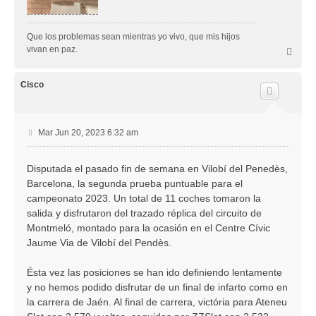
Que los problemas sean mientras yo vivo, que mis hijos
vivan en paz.
A
r
r
i
Cisco
b
a
M
Mar Jun 20, 2023 6:32 am
e
n
Disputada el pasado fin de semana en Vilobí del Penedès,
s
Barcelona, la segunda prueba puntuable para el
a
j
campeonato 2023. Un total de 11 coches tomaron la
e
salida y disfrutaron del trazado réplica del circuito de
Montmeló, montado para la ocasión en el Centre Cívic
Jaume Via de Vilobí del Pendès.
Ésta vez las posiciones se han ido definiendo lentamente
y no hemos podido disfrutar de un final de infarto como en
la carrera de Jaén. Al final de carrera, victória para Ateneu