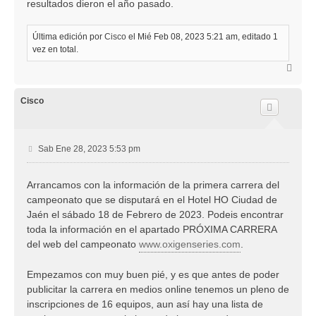
resultados dieron el año pasado.
Última edición por
Cisco
el Mié Feb 08, 2023 5:21 am, editado 1
vez en total.
A
r
r
i
Cisco
b
a
M
Sab Ene 28, 2023 5:53 pm
e
n
Arrancamos con la información de la primera carrera del
s
campeonato que se disputará en el Hotel HO Ciudad de
a
j
Jaén el sábado 18 de Febrero de 2023. Podeis encontrar
e
toda la información en el apartado PRÓXIMA CARRERA
del web del campeonato
www.oxigenseries.com
.
Empezamos con muy buen pié, y es que antes de poder
publicitar la carrera en medios online tenemos un pleno de
inscripciones de 16 equipos, aun así hay una lista de