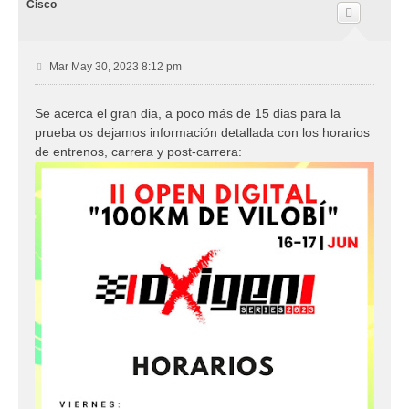
i
Cisco
b
a
M
Mar May 30, 2023 8:12 pm
e
n
Se acerca el gran dia, a poco más de 15 dias para la
s
prueba os dejamos información detallada con los horarios
a
j
de entrenos, carrera y post-carrera:
e