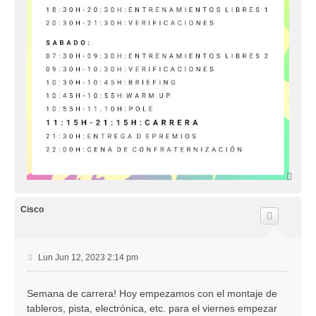
A
r
r
i
Cisco
b
a
M
Lun Jun 12, 2023 2:14 pm
e
n
Semana de carrera! Hoy empezamos con el montaje de
s
tableros, pista, electrónica, etc. para el viernes empezar
a