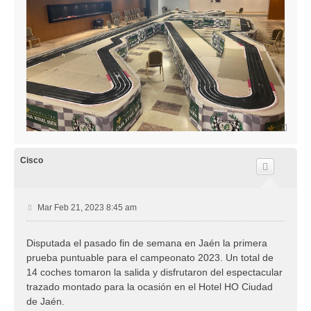
A
r
r
i
Cisco
b
a
M
Mar Feb 21, 2023 8:45 am
e
n
Disputada el pasado fin de semana en Jaén la primera
s
prueba puntuable para el campeonato 2023. Un total de
a
j
14 coches tomaron la salida y disfrutaron del espectacular
e
trazado montado para la ocasión en el Hotel HO Ciudad
de Jaén.