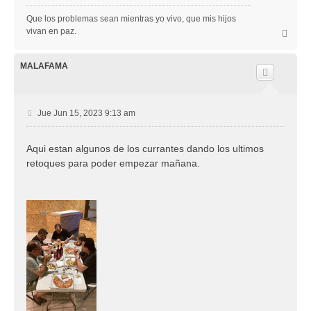
Que los problemas sean mientras yo vivo, que mis hijos
vivan en paz.
A
r
r
i
MALAFAMA
b
a
M
Jue Jun 15, 2023 9:13 am
e
n
Aqui estan algunos de los currantes dando los ultimos
s
retoques para poder empezar mañana.
a
j
e