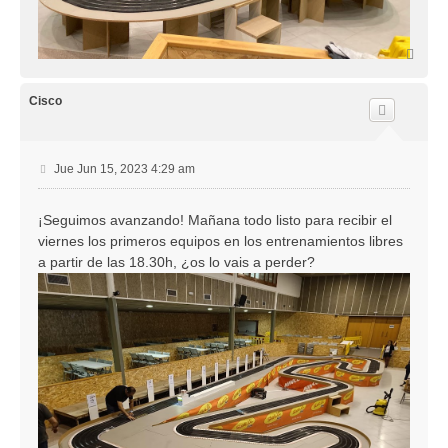
A
r
r
i
Cisco
b
a
M
Jue Jun 15, 2023 4:29 am
e
n
¡Seguimos avanzando! Mañana todo listo para recibir el
s
viernes los primeros equipos en los entrenamientos libres
a
j
a partir de las 18.30h, ¿os lo vais a perder?
e