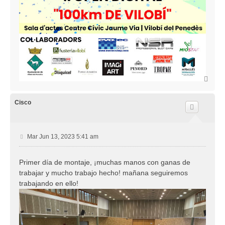
A
r
r
i
Cisco
b
a
M
Mar Jun 13, 2023 5:41 am
e
n
Primer día de montaje, ¡muchas manos con ganas de
s
trabajar y mucho trabajo hecho! mañana seguiremos
a
j
trabajando en ello!
e