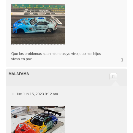
Que los problemas sean mientras yo vivo, que mis hijos
vivan en paz.
A
r
r
i
MALAFAMA
b
a
M
Jue Jun 15, 2023 9:12 am
e
n
s
a
j
e