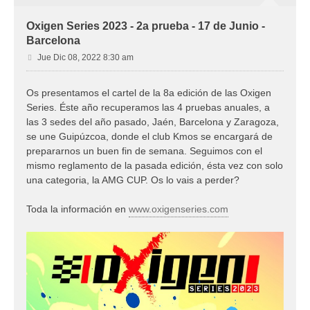
Oxigen Series 2023 - 2a prueba - 17 de Junio -
Barcelona
M
Jue Dic 08, 2022 8:30 am
e
n
Os presentamos el cartel de la 8a edición de las Oxigen
s
Series. Éste año recuperamos las 4 pruebas anuales, a
a
j
las 3 sedes del año pasado, Jaén, Barcelona y Zaragoza,
e
se une Guipúzcoa, donde el club Kmos se encargará de
prepararnos un buen fin de semana. Seguimos con el
mismo reglamento de la pasada edición, ésta vez con solo
una categoria, la AMG CUP. Os lo vais a perder?
Toda la información en
www.oxigenseries.com