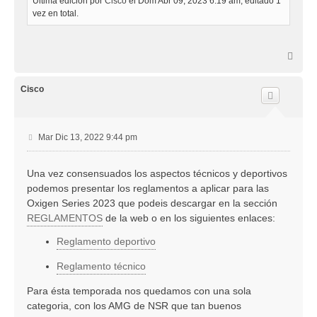
Última edición por
Cisco
el Dom Abr 09, 2023 6:19 am, editado 1
vez en total.
A
r
r
i
Cisco
b
a
M
Mar Dic 13, 2022 9:44 pm
e
n
Una vez consensuados los aspectos técnicos y deportivos
s
podemos presentar los reglamentos a aplicar para las
a
j
Oxigen Series 2023 que podeis descargar en la sección
e
REGLAMENTOS
de la web o en los siguientes enlaces:
Reglamento deportivo
Reglamento técnico
Para ésta temporada nos quedamos con una sola
categoria, con los AMG de NSR que tan buenos