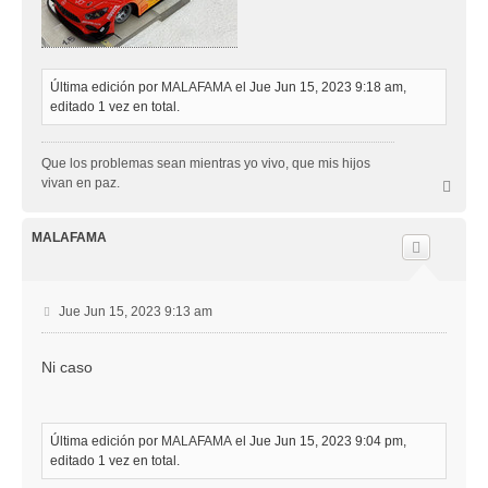
Última edición por
MALAFAMA
el Jue Jun 15, 2023 9:18 am,
editado 1 vez en total.
Que los problemas sean mientras yo vivo, que mis hijos
vivan en paz.
A
r
r
i
MALAFAMA
b
a
M
Jue Jun 15, 2023 9:13 am
e
n
Ni caso
s
a
j
e
Última edición por
MALAFAMA
el Jue Jun 15, 2023 9:04 pm,
editado 1 vez en total.