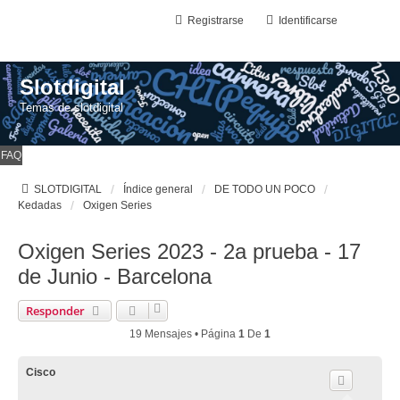
Registrarse
Identificarse
Slotdigital
Temas de slotdigital
FAQ
SLOTDIGITAL
Índice general
DE TODO UN POCO
Kedadas
Oxigen Series
Oxigen Series 2023 - 2a prueba - 17
de Junio - Barcelona
Responder
19 Mensajes • Página
1
De
1
Cisco