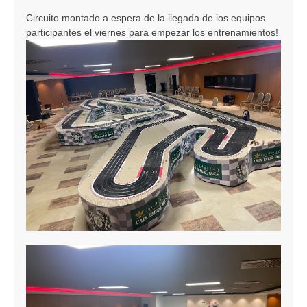
n
Circuito montado a espera de la llegada de los equipos
s
participantes el viernes para empezar los entrenamientos!
a
j
e