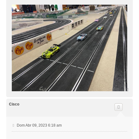
A
r
r
i
Cisco
b
a
M
Dom Abr 09, 2023 6:18 am
e
n