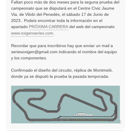
Faltan poco más de dos meses para la seguna prueba del
s
campeonato que se disputará en el Centre Cívic Jaume
a
j
Via, de Vilobí del Penedès, el sábado 17 de Junio de
e
2023.. Podeis encontrar toda la información en el
apartado
PRÓXIMA CARRERA
del web del campeonato
www.oxigenseries.com
.
Recordar que para inscribiros hay que enviar un mail a
seriesoxigen@gmail.com
indicando el nombre del equipo
y los componentes.
Confirmado el diseño del circuito, réplica de Montmeló,
donde ya se disputó la prueba la pasada temporada:
A
r