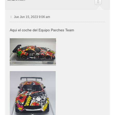
b
a
M
Jue Jun 15, 2023 9:06 am
e
n
Aqui el coche del Equipo Parches Team
s
a
j
e