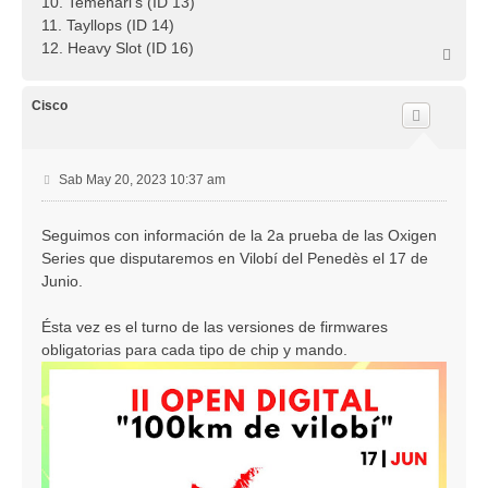
10. Temenari's (ID 13)
11. Tayllops (ID 14)
12. Heavy Slot (ID 16)
A
r
r
i
Cisco
b
a
M
Sab May 20, 2023 10:37 am
e
n
Seguimos con información de la 2a prueba de las Oxigen
s
Series que disputaremos en Vilobí del Penedès el 17 de
a
j
Junio.
e
Ésta vez es el turno de las versiones de firmwares
obligatorias para cada tipo de chip y mando.