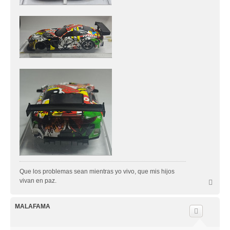
Que los problemas sean mientras yo vivo, que mis hijos
vivan en paz.
A
r
r
i
MALAFAMA
b
a