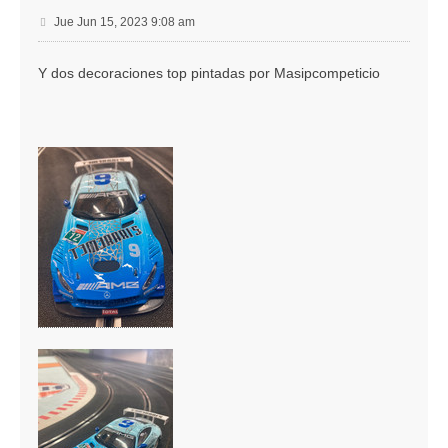
M
Jue Jun 15, 2023 9:08 am
e
n
Y dos decoraciones top pintadas por Masipcompeticio
s
a
j
e