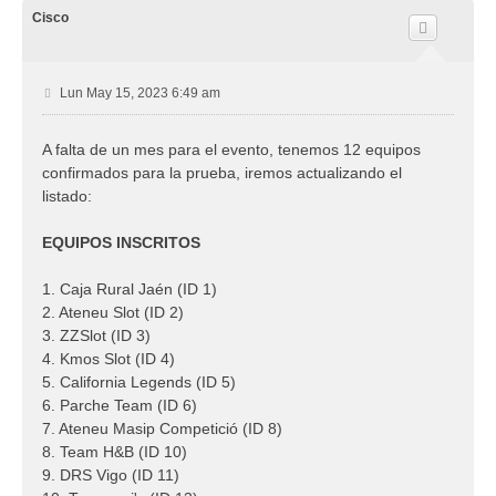
r
i
Cisco
b
a
M
Lun May 15, 2023 6:49 am
e
n
A falta de un mes para el evento, tenemos 12 equipos
s
confirmados para la prueba, iremos actualizando el
a
j
listado:
e
EQUIPOS INSCRITOS
1. Caja Rural Jaén (ID 1)
2. Ateneu Slot (ID 2)
3. ZZSlot (ID 3)
4. Kmos Slot (ID 4)
5. California Legends (ID 5)
6. Parche Team (ID 6)
7. Ateneu Masip Competició (ID 8)
8. Team H&B (ID 10)
9. DRS Vigo (ID 11)