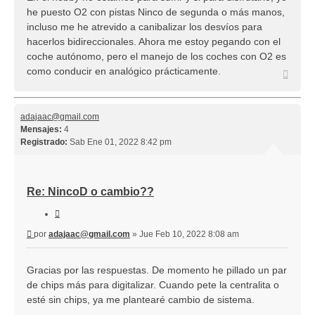
he puesto O2 con pistas Ninco de segunda o más manos,
incluso me he atrevido a canibalizar los desvíos para
hacerlos bidireccionales. Ahora me estoy pegando con el
coche autónomo, pero el manejo de los coches con O2 es
como conducir en analógico prácticamente.
Arriba
adajaac@gmail.com
Mensajes:
4
Registrado:
Sab Ene 01, 2022 8:42 pm
Re: NincoD o cambio??
Citar
Mensaje
por
adajaac@gmail.com
»
Jue Feb 10, 2022 8:08 am
Gracias por las respuestas. De momento he pillado un par
de chips más para digitalizar. Cuando pete la centralita o
esté sin chips, ya me plantearé cambio de sistema.