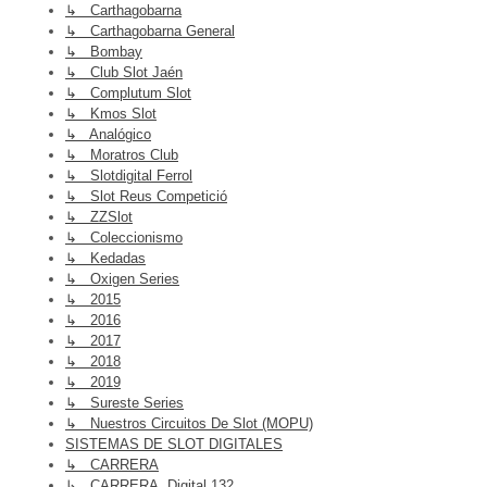
↳ Carthagobarna
↳ Carthagobarna General
↳ Bombay
↳ Club Slot Jaén
↳ Complutum Slot
↳ Kmos Slot
↳ Analógico
↳ Moratros Club
↳ Slotdigital Ferrol
↳ Slot Reus Competició
↳ ZZSlot
↳ Coleccionismo
↳ Kedadas
↳ Oxigen Series
↳ 2015
↳ 2016
↳ 2017
↳ 2018
↳ 2019
↳ Sureste Series
↳ Nuestros Circuitos De Slot (MOPU)
SISTEMAS DE SLOT DIGITALES
↳ CARRERA
↳ CARRERA, Digital 132