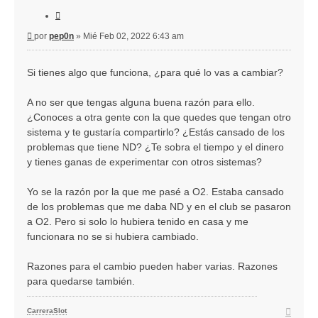
Citar
Mensaje
por
pep0n
»
Mié Feb 02, 2022 6:43 am
Si tienes algo que funciona, ¿para qué lo vas a cambiar?
A no ser que tengas alguna buena razón para ello.
¿Conoces a otra gente con la que quedes que tengan otro
sistema y te gustaría compartirlo? ¿Estás cansado de los
problemas que tiene ND? ¿Te sobra el tiempo y el dinero
y tienes ganas de experimentar con otros sistemas?
Yo se la razón por la que me pasé a O2. Estaba cansado
de los problemas que me daba ND y en el club se pasaron
a O2. Pero si solo lo hubiera tenido en casa y me
funcionara no se si hubiera cambiado.
Razones para el cambio pueden haber varias. Razones
para quedarse también.
Arriba
CarreraSlot