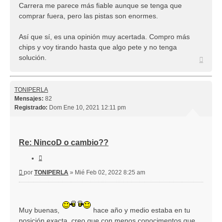
Carrera me parece más fiable aunque se tenga que
comprar fuera, pero las pistas son enormes.
Así que sí, es una opinión muy acertada. Compro más
chips y voy tirando hasta que algo pete y no tenga
solución.
Arriba
TONIPERLA
Mensajes:
82
Registrado:
Dom Ene 10, 2021 12:11 pm
Re: NincoD o cambio??
Citar
Mensaje
por
TONIPERLA
»
Mié Feb 02, 2022 8:25 am
Muy buenas,
hace año y medio estaba en tu
posición exacta, creo que con menos conocimentos que