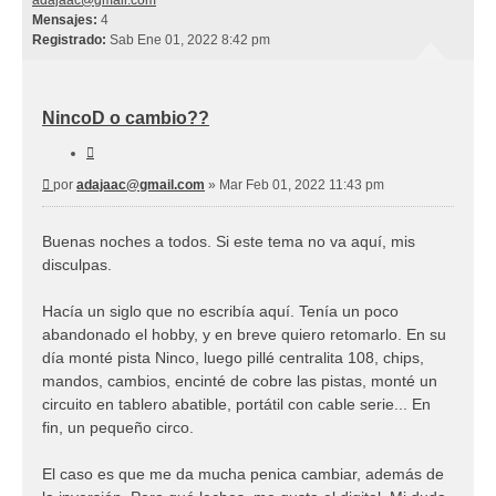
adajaac@gmail.com
Mensajes:
4
Registrado:
Sab Ene 01, 2022 8:42 pm
NincoD o cambio??
Citar
Mensaje
por
adajaac@gmail.com
»
Mar Feb 01, 2022 11:43 pm
Buenas noches a todos. Si este tema no va aquí, mis
disculpas.
Hacía un siglo que no escribía aquí. Tenía un poco
abandonado el hobby, y en breve quiero retomarlo. En su
día monté pista Ninco, luego pillé centralita 108, chips,
mandos, cambios, encinté de cobre las pistas, monté un
circuito en tablero abatible, portátil con cable serie... En
fin, un pequeño circo.
El caso es que me da mucha penica cambiar, además de