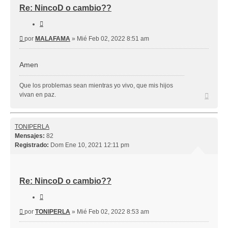
Re: NincoD o cambio??
Citar
Mensaje
por
MALAFAMA
»
Mié Feb 02, 2022 8:51 am
Amen
Que los problemas sean mientras yo vivo, que mis hijos
Arriba
vivan en paz.
TONIPERLA
Mensajes:
82
Registrado:
Dom Ene 10, 2021 12:11 pm
Re: NincoD o cambio??
Citar
Mensaje
por
TONIPERLA
»
Mié Feb 02, 2022 8:53 am