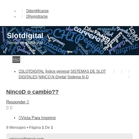
Identificarse
Registrarse
Slotdigital
Temas de slotdigital
FAQ
SLOTDIGITAL
Índice general
SISTEMAS DE SLOT
DIGITALES
NINCO N-Digital
Sistema N-D
NincoD o cambio??
Responder
Vista Para Imprimir
9 Mensajes • Página
1
De
1