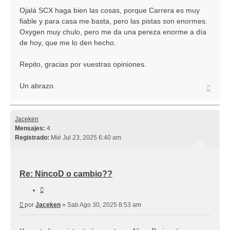
Ojalá SCX haga bien las cosas, porque Carrera es muy
fiable y para casa me basta, pero las pistas son enormes.
Oxygen muy chulo, pero me da una pereza enorme a día
de hoy, que me lo den hecho.
Repito, gracias por vuestras opiniones.
Un abrazo.
Arriba
Jaceken
Mensajes:
4
Registrado:
Mié Jul 23, 2025 6:40 am
Re: NincoD o cambio??
Citar
Mensaje
por
Jaceken
»
Sab Ago 30, 2025 8:53 am