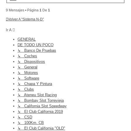
9 Mensajes • Página
1
De
1
Volver A “Sistema N-D”
Ir A
GENERAL
DE TODO UN POCO
↳ Banco De Pruebas
↳ Coches
↳ Dispositivos
↳ General
↳ Motores
↳ Software
↳ Chapa Y Pintura
↳ Clubs
↳ Ateneu Slot Racing
↳ Bombay Slot Torrevieja
↳ California Slot Speedway
↳ El Club California 2019
↳ CSD
↳ 100Km. CB
↳ El Club California "OLD"