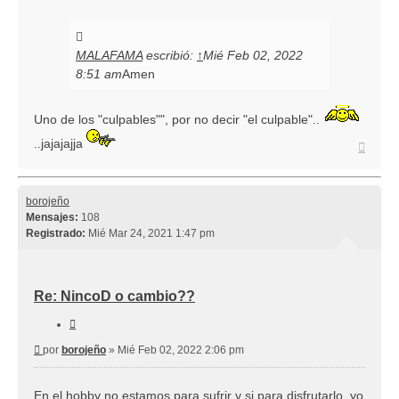
MALAFAMA
escribió:
↑
Mié Feb 02, 2022
8:51 am
Amen
Uno de los "culpables"", por no decir "el culpable"..
..jajajajja
Arriba
borojeño
Mensajes:
108
Registrado:
Mié Mar 24, 2021 1:47 pm
Re: NincoD o cambio??
Citar
Mensaje
por
borojeño
»
Mié Feb 02, 2022 2:06 pm
En el hobby no estamos para sufrir y si para disfrutarlo, yo