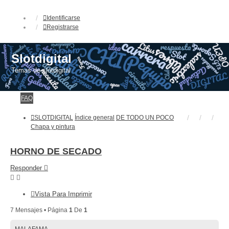
Identificarse
Registrarse
Slotdigital
Temas de slotdigital
FAQ
SLOTDIGITAL
Índice general
DE TODO UN POCO
Chapa y pintura
HORNO DE SECADO
Responder
Vista Para Imprimir
7 Mensajes • Página
1
De
1