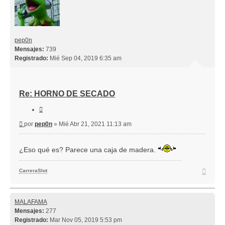
pep0n
Mensajes:
739
Registrado:
Mié Sep 04, 2019 6:35 am
Re: HORNO DE SECADO
Citar
Mensaje
por
pep0n
»
Mié Abr 21, 2021 11:13 am
¿Eso qué es? Parece una caja de madera.
Arriba
CarreraSlot
MALAFAMA
Mensajes:
277
Registrado:
Mar Nov 05, 2019 5:53 pm