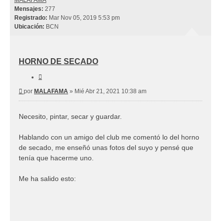
MALAFAMA
Mensajes:
277
Registrado:
Mar Nov 05, 2019 5:53 pm
Ubicación:
BCN
HORNO DE SECADO
Citar
Mensaje
por
MALAFAMA
»
Mié Abr 21, 2021 10:38 am
Necesito, pintar, secar y guardar.
Hablando con un amigo del club me comentó lo del horno
de secado, me enseñó unas fotos del suyo y pensé que
tenía que hacerme uno.
Me ha salido esto: