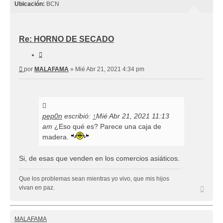
Ubicación:
BCN
Re: HORNO DE SECADO
Citar
Mensaje
por
MALAFAMA
»
Mié Abr 21, 2021 4:34 pm
pep0n
escribió:
↑
Mié Abr 21, 2021 11:13
am
¿Eso qué es? Parece una caja de
madera.
Si, de esas que venden en los comercios asiáticos.
Que los problemas sean mientras yo vivo, que mis hijos
Arriba
vivan en paz.
MALAFAMA