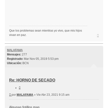
Que los problemas sean mientras yo vivo, que mis hijos
Arriba
vivan en paz.
MALAFAMA
Mensajes:
277
Registrado:
Mar Nov 05, 2019 5:53 pm
Ubicación:
BCN
Re: HORNO DE SECADO
Citar
Mensaje
por
MALAFAMA
»
Vie Abr 23, 2021 9:15 am
Algunas fotillos mas.