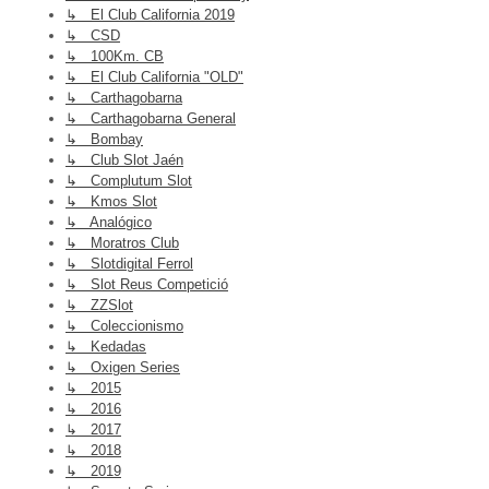
↳ El Club California 2019
↳ CSD
↳ 100Km. CB
↳ El Club California "OLD"
↳ Carthagobarna
↳ Carthagobarna General
↳ Bombay
↳ Club Slot Jaén
↳ Complutum Slot
↳ Kmos Slot
↳ Analógico
↳ Moratros Club
↳ Slotdigital Ferrol
↳ Slot Reus Competició
↳ ZZSlot
↳ Coleccionismo
↳ Kedadas
↳ Oxigen Series
↳ 2015
↳ 2016
↳ 2017
↳ 2018
↳ 2019