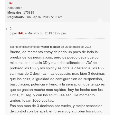
HAL
Site Admin
Mensajes:
175819
Registrado:
Lun Sep 02, 2019 5:33 am
C
i
M
por
HAL
»
Mié Nov 06, 2019 11:47 pm
t
e
a
r
n
Escrito originalmente por
s
victor-maiden
en 25 de Enero del 2018
Bueno, de momento estoy dejando un poco de lado la
a
j
prueba de los neumaticos, pero os puedo decir que con
e
mi corsa con chasis 3D y material calibrado en AW he
probado los F22 y los spirit y se nota la diferencia, los F22
van mas de 2 decimas mas despacio, mas bien 3 decimas
que los spirit, a igualdad de configuracion de suspension,
basculacion, potencia y freno, y la sensacion que tengo es
que se gastan mucho mas rapidos, hoy he hecho con los
F22 6,79 seg. y con los spirit 6,44 seg. De momento
ambos llevan 1000 vueltas.
Eso son mas de 3 decimas por vuelta, y mejor sensacion
de control con los spirit, en breve voy a probar los sloting