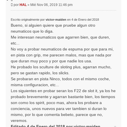
i
M
por
HAL
»
Mié Nov 06, 2019 11:46 pm
t
e
a
r
n
Escrito originalmente por
s
victor-maiden
en 4 de Enero del 2018
Bueno, si alguien quiere que pruebe algun otro
a
j
neumaticos que lo diga.
e
Me interesan neumaticos que agarren bien, que duren,
etc...
No voy a probar neumaticos de espuma por que para mi,
en pista con grip, me parecen malos, mas que nada por
que duran muy poco y por que nadie los usa.
He probado los sculture de sloting plus, agarran mucho,
pero se gastan rapido, los slicks.
Se probaran en pista Ninco, todos con el mismo coche,
misma configuracion, etc...
Los siguientes en probar seran los F22 de slot it, ya los he
probado brevemente y agarran bastante bien, los tiempos
son como los spirit, poco mas, ahora los probare a
conciencia, unos nuevos para ver tambien si duran lo
mismo, por lo que comenta bebeto, parece que no,
veremos.
Editado 4 de Enero del 2018 por victor-maiden
A