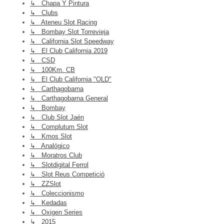
↳ Chapa Y Pintura
↳ Clubs
↳ Ateneu Slot Racing
↳ Bombay Slot Torrevieja
↳ California Slot Speedway
↳ El Club California 2019
↳ CSD
↳ 100Km. CB
↳ El Club California "OLD"
↳ Carthagobarna
↳ Carthagobarna General
↳ Bombay
↳ Club Slot Jaén
↳ Complutum Slot
↳ Kmos Slot
↳ Analógico
↳ Moratros Club
↳ Slotdigital Ferrol
↳ Slot Reus Competició
↳ ZZSlot
↳ Coleccionismo
↳ Kedadas
↳ Oxigen Series
↳ 2015