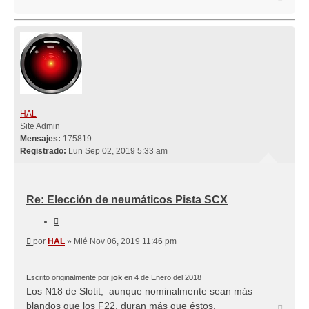
HAL
Site Admin
Mensajes:
175819
Registrado:
Lun Sep 02, 2019 5:33 am
Re: Elección de neumáticos Pista SCX
Citar
Mensaje
por
HAL
»
Mié Nov 06, 2019 11:46 pm
Escrito originalmente por
jok
en 4 de Enero del 2018
Los N18 de Slotit, aunque nominalmente sean más
blandos que los F22, duran más que éstos.
Arriba