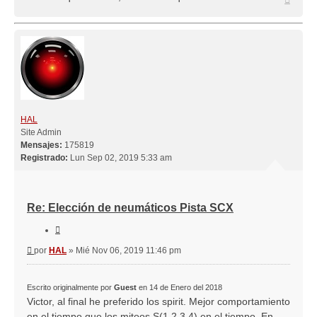
HAL
Site Admin
Mensajes:
175819
Registrado:
Lun Sep 02, 2019 5:33 am
Re: Elección de neumáticos Pista SCX
Citar
Mensaje
por
HAL
»
Mié Nov 06, 2019 11:46 pm
Escrito originalmente por
Guest
en 14 de Enero del 2018
Victor, al final he preferido los spirit. Mejor comportamiento
en el tiempo que los mitoos S(1,2,3,4) en el tiempo. En