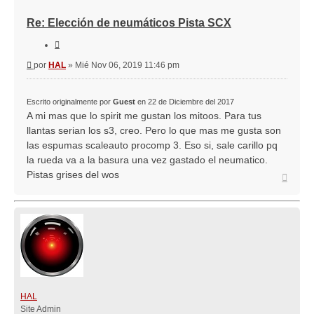
Re: Elección de neumáticos Pista SCX
Citar
Mensaje
por
HAL
»
Mié Nov 06, 2019 11:46 pm
Escrito originalmente por
Guest
en 22 de Diciembre del 2017
A mi mas que lo spirit me gustan los mitoos. Para tus
llantas serian los s3, creo. Pero lo que mas me gusta son
las espumas scaleauto procomp 3. Eso si, sale carillo pq
la rueda va a la basura una vez gastado el neumatico.
Pistas grises del wos
Arriba
HAL
Site Admin