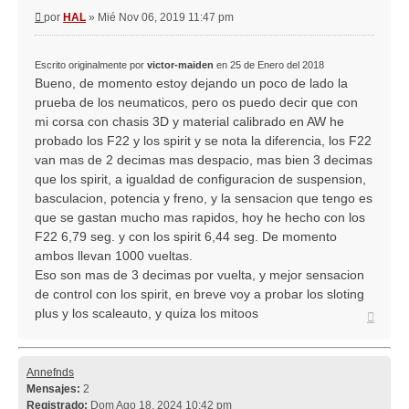
Mensaje
por
HAL
»
Mié Nov 06, 2019 11:47 pm
Escrito originalmente por
victor-maiden
en 25 de Enero del 2018
Bueno, de momento estoy dejando un poco de lado la
prueba de los neumaticos, pero os puedo decir que con
mi corsa con chasis 3D y material calibrado en AW he
probado los F22 y los spirit y se nota la diferencia, los F22
van mas de 2 decimas mas despacio, mas bien 3 decimas
que los spirit, a igualdad de configuracion de suspension,
basculacion, potencia y freno, y la sensacion que tengo es
que se gastan mucho mas rapidos, hoy he hecho con los
F22 6,79 seg. y con los spirit 6,44 seg. De momento
ambos llevan 1000 vueltas.
Eso son mas de 3 decimas por vuelta, y mejor sensacion
de control con los spirit, en breve voy a probar los sloting
plus y los scaleauto, y quiza los mitoos
Arriba
Annefnds
Mensajes:
2
Registrado:
Dom Ago 18, 2024 10:42 pm