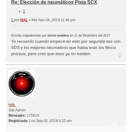
Re: Elección de neumáticos Pista SCX
Citar
Mensaje
por
HAL
»
Mié Nov 06, 2019 11:46 pm
Escrito originalmente por
victor-maiden
en 11 de Diciembre del 2017
Yo recuerdo cuando empece en esto por segunda vez con
SDS y los mejores neumaticos que habia eran los Ninco
prorace, pero creo que esos ya no existen.
Arriba
HAL
Site Admin
Mensajes:
175819
Registrado:
Lun Sep 02, 2019 5:33 am