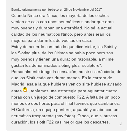
Escrito originalmente por
bebeto
en 28 de Noviembre del 2017
Cuando Ninco era Ninco, los mayoría de los coches
venían de caja con unos neumáticos standar que eran
muy buenos y duraban una eternidad. No sé la actual
calidad de los neumáticos Ninco, pero antes eran los
mejores para dar miles de vueltas en casa.
Estoy de acuerdo con todo lo que dice Victor, los Spirit y
los Sloting plus, de los últimos se habla poco pero son
muy buenos y tienen una duración razonable, a mi me
gustan los denominados sloting plus "sculpture".
Personalmente tengo la sensación, no sé si será cierta, de
que los Slotit cada vez duran menos. En la carrera de
Madrid, esa a la que hubieras venido si te hubiese avisado
antes
, teníamos una estrategia para aguantar cuatro
horas con un juego de compuesto F22. A falta de un poco
menos de dos horas para el final tuvimos que cambiarlos.
El California, un equipo puntero, aguantó y acabo con un
neumático trasparente (hay fotos). O sea, que si buscas
duración, los slotit F22 casi mejor que los descartes.
Arriba