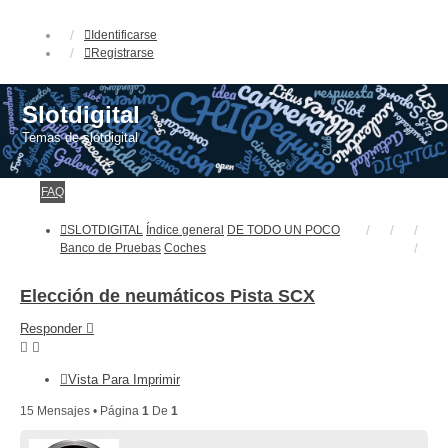
Identificarse
Registrarse
Slotdigital
Temas de slotdigital
FAQ
SLOTDIGITAL
Índice general
DE TODO UN POCO
Banco de Pruebas
Coches
Elección de neumáticos Pista SCX
Responder
Vista Para Imprimir
15 Mensajes • Página
1
De
1