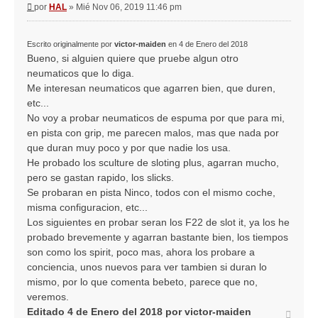
Mensaje
por
HAL
»
Mié Nov 06, 2019 11:46 pm
Escrito originalmente por
victor-maiden
en 4 de Enero del 2018
Bueno, si alguien quiere que pruebe algun otro
neumaticos que lo diga.
Me interesan neumaticos que agarren bien, que duren,
etc...
No voy a probar neumaticos de espuma por que para mi,
en pista con grip, me parecen malos, mas que nada por
que duran muy poco y por que nadie los usa.
He probado los sculture de sloting plus, agarran mucho,
pero se gastan rapido, los slicks.
Se probaran en pista Ninco, todos con el mismo coche,
misma configuracion, etc...
Los siguientes en probar seran los F22 de slot it, ya los he
probado brevemente y agarran bastante bien, los tiempos
son como los spirit, poco mas, ahora los probare a
conciencia, unos nuevos para ver tambien si duran lo
mismo, por lo que comenta bebeto, parece que no,
veremos.
Editado 4 de Enero del 2018 por victor-maiden
Arriba