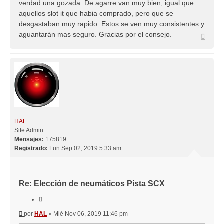
verdad una gozada. De agarre van muy bien, igual que
aquellos slot it que habia comprado, pero que se
desgastaban muy rapido. Estos se ven muy consistentes y
aguantarán mas seguro. Gracias por el consejo.
Arriba
HAL
Site Admin
Mensajes:
175819
Registrado:
Lun Sep 02, 2019 5:33 am
Re: Elección de neumáticos Pista SCX
Citar
Mensaje
por
HAL
»
Mié Nov 06, 2019 11:46 pm