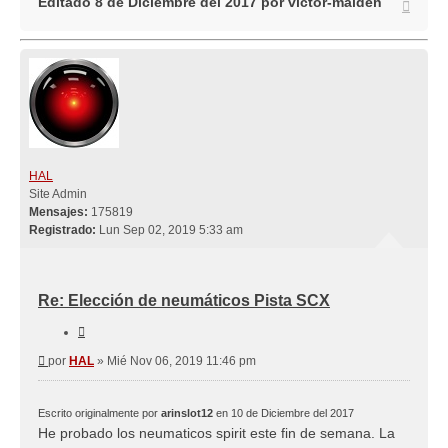
Editado 8 de Diciembre del 2017 por victor-maiden
Arriba
HAL
Site Admin
Mensajes:
175819
Registrado:
Lun Sep 02, 2019 5:33 am
Re: Elección de neumáticos Pista SCX
Citar
Mensaje
por
HAL
»
Mié Nov 06, 2019 11:46 pm
Escrito originalmente por
arinslot12
en 10 de Diciembre del 2017
He probado los neumaticos spirit este fin de semana. La