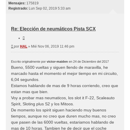
Mensajes:
175819
Registrado:
Lun Sep 02, 2019 5:33 am
Re: Elección de neumáticos Pista SCX
Citar
Mensaje
por
HAL
»
Mié Nov 06, 2019 11:46 pm
Escrito originalmente por
victor-maiden
en 24 de Diciembre del 2017
Bueno, 5500 vueltas y siguen llendo de maravilla, he
marcado hasta el momento el mejor tiempo en mi circuito,
6,04 segundos.
Estamos hablando de mas de 9 horas corriendo, creo que
estan mas que bien.
Voy a probar mas neumaticos, los slot it F-22, Scaleauto
Spirit, Sloting plus S2 y los Mitoos.
De momento los spirit siguen haciendo muy buenos
tiempos, aunque no creo que duren mucho mas, no creo
que pasen de las 6000 vueltas, estariamos hablando de
mas de 10 horas. Tambien he de decir que el coche