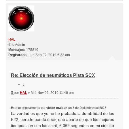
HAL
Site Admin
Mensajes:
175819
Registrado:
Lun Sep 02, 2019 5:33 am
Re: Elección de neumáticos Pista SCX
Citar
Mensaje
por
HAL
»
Mié Nov 06, 2019 11:46 pm
Escrito originalmente por
victor-maiden
en 8 de Diciembre del 2017
La verdad es que yo no he probado la durabilidad de los
F22, pero te puedo decir, que aparte de que los mejores
tiempos son con los spirit, 6,069 segundos en mi circuito