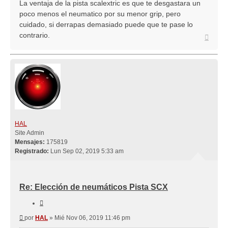
La ventaja de la pista scalextric es que te desgastara un
poco menos el neumatico por su menor grip, pero
cuidado, si derrapas demasiado puede que te pase lo
contrario.
Arriba
HAL
Site Admin
Mensajes:
175819
Registrado:
Lun Sep 02, 2019 5:33 am
Re: Elección de neumáticos Pista SCX
Citar
Mensaje
por
HAL
»
Mié Nov 06, 2019 11:46 pm