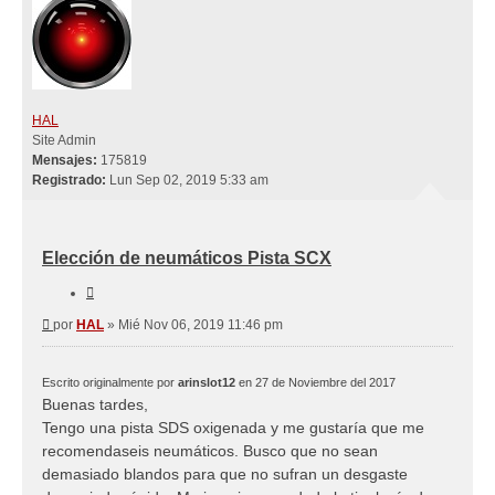
HAL
Site Admin
Mensajes:
175819
Registrado:
Lun Sep 02, 2019 5:33 am
Elección de neumáticos Pista SCX
Citar
Mensaje
por
HAL
»
Mié Nov 06, 2019 11:46 pm
Escrito originalmente por
arinslot12
en 27 de Noviembre del 2017
Buenas tardes,
Tengo una pista SDS oxigenada y me gustaría que me
recomendaseis neumáticos. Busco que no sean
demasiado blandos para que no sufran un desgaste