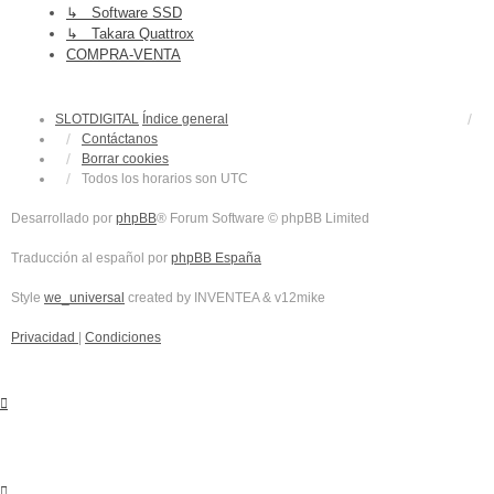
↳ Software SSD
↳ Takara Quattrox
COMPRA-VENTA
SLOTDIGITAL
Índice general
Contáctanos
Borrar cookies
Todos los horarios son
UTC
Desarrollado por
phpBB
® Forum Software © phpBB Limited
Traducción al español por
phpBB España
Style
we_universal
created by INVENTEA & v12mike
Privacidad
|
Condiciones