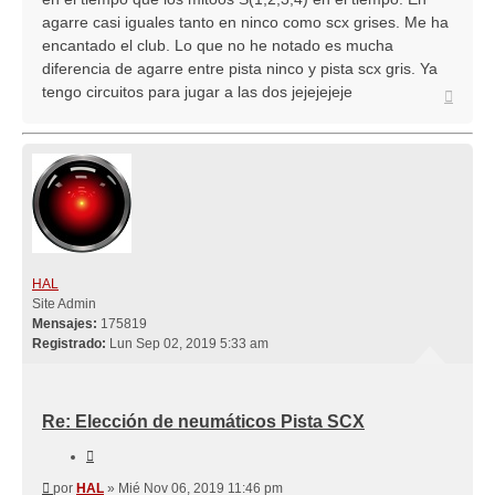
agarre casi iguales tanto en ninco como scx grises. Me ha
encantado el club. Lo que no he notado es mucha
diferencia de agarre entre pista ninco y pista scx gris. Ya
tengo circuitos para jugar a las dos jejejejeje
Arriba
HAL
Site Admin
Mensajes:
175819
Registrado:
Lun Sep 02, 2019 5:33 am
Re: Elección de neumáticos Pista SCX
Citar
Mensaje
por
HAL
»
Mié Nov 06, 2019 11:46 pm