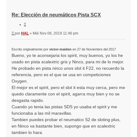
Re: Elección de neumáticos Pista SCX
Citar
Mensaje
por
HAL
»
Mié Nov 06, 2019 11:46 pm
Escrito originalmente por
victor-maiden
en 27 de Noviembre del 2017
Bueno, yo te aconsejaria los spirit, muy buenos, yo los he
usado en pista scalextric gris y Ninco, para mi de lo mejor.
He probado en pista ninco unos slot it F22, no recuerdo la
referencia, pero es el que se usa en competiciones
Oxygen.
El mejor es el spirit, pero el slot it esta muy cerca, pero me
quedo claramente con el spirit, agarra muy bien y no se
desgasta rapido.
Cuando yo tenia las pistas SDS yo usaba el spirit y me
funcionaba a las mil maravillas.
Tambien puedes probar el neumatico S2 de sloting plus,
en Ninco va bastante bien, supongo que en scalextric
tambien lo hara.