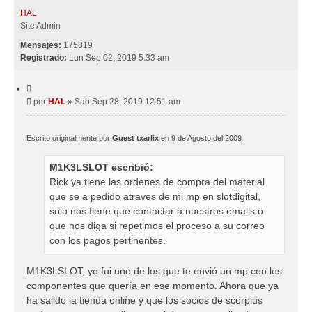
HAL
Site Admin
Mensajes:
175819
Registrado:
Lun Sep 02, 2019 5:33 am
C
i
M
por
HAL
»
Sab Sep 28, 2019 12:51 am
t
e
a
n
r
Escrito originalmente por
s
Guest txarlix
en 9 de Agosto del 2009
a
j
M1K3LSLOT escribió:
e
Rick ya tiene las ordenes de compra del material
que se a pedido atraves de mi mp en slotdigital,
solo nos tiene que contactar a nuestros emails o
que nos diga si repetimos el proceso a su correo
con los pagos pertinentes.
M1K3LSLOT, yo fui uno de los que te envió un mp con los
componentes que quería en ese momento. Ahora que ya
ha salido la tienda online y que los socios de scorpius