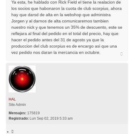
Ya esta, he hablado con Rick Field el tiene la realacion de
a
j
los socios que habonaron la cuota de club scorpius, ahora
e
hay que darsd de alta en la webshop que administra
Jorgen y al darnos de alta comunicaremos tambien
nuestro nick y que tenemos un 35% de descuento, este se
reflejara al final del pedido en el total del precio, hay que
hacer el pedido antes del 31 de agosto ya que la
produccion del club scorpius es de encargo asi que una
vez pedido nos daran la mercancia en octubre.
A
r
r
i
b
a
HAL
Site Admin
Mensajes:
175819
Registrado:
Lun Sep 02, 2019 5:33 am
C