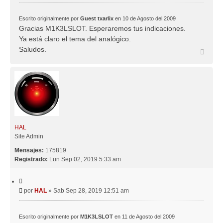
e
a
n
r
Escrito originalmente por
s
Guest txarlix
en 10 de Agosto del 2009
Gracias M1K3LSLOT. Esperaremos tus indicaciones.
a
j
Ya está claro el tema del analógico.
e
Saludos.
A
r
r
i
b
a
HAL
Site Admin
Mensajes:
175819
Registrado:
Lun Sep 02, 2019 5:33 am
C
i
M
por
HAL
»
Sab Sep 28, 2019 12:51 am
t
e
a
n
r
Escrito originalmente por
s
M1K3LSLOT
en 11 de Agosto del 2009