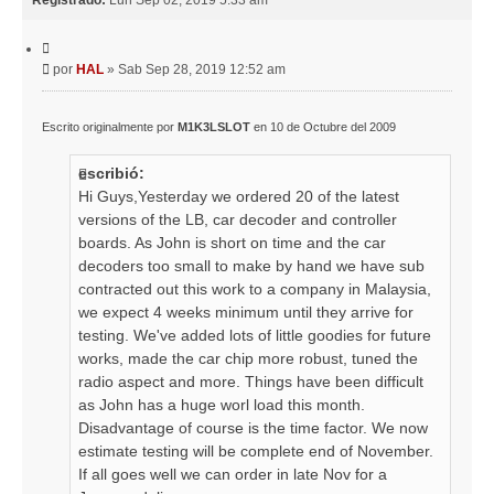
Registrado:
Lun Sep 02, 2019 5:33 am
C
i
M
por
HAL
»
Sab Sep 28, 2019 12:52 am
t
e
a
n
r
Escrito originalmente por
s
M1K3LSLOT
en 10 de Octubre del 2009
a
j
escribió:
e
Hi Guys,Yesterday we ordered 20 of the latest
versions of the LB, car decoder and controller
boards. As John is short on time and the car
decoders too small to make by hand we have sub
contracted out this work to a company in Malaysia,
we expect 4 weeks minimum until they arrive for
testing. We've added lots of little goodies for future
works, made the car chip more robust, tuned the
radio aspect and more. Things have been difficult
as John has a huge worl load this month.
Disadvantage of course is the time factor. We now
estimate testing will be complete end of November.
If all goes well we can order in late Nov for a