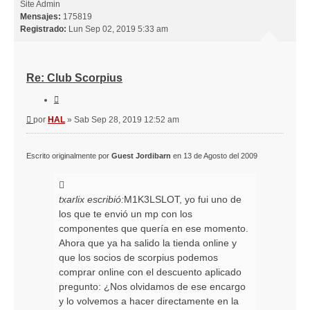
Site Admin
Mensajes:
175819
Registrado:
Lun Sep 02, 2019 5:33 am
Re: Club Scorpius
Citar
Mensaje
por
HAL
»
Sab Sep 28, 2019 12:52 am
Escrito originalmente por
Guest Jordibarn
en 13 de Agosto del 2009
txarlix escribió:
M1K3LSLOT, yo fui uno de
los que te envió un mp con los
componentes que quería en ese momento.
Ahora que ya ha salido la tienda online y
que los socios de scorpius podemos
comprar online con el descuento aplicado
pregunto: ¿Nos olvidamos de ese encargo
y lo volvemos a hacer directamente en la