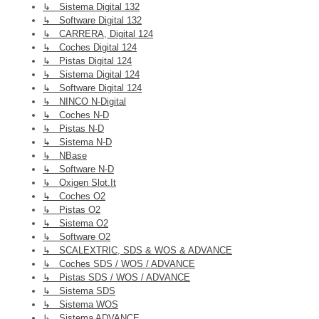
↳ Sistema Digital 132
↳ Software Digital 132
↳ CARRERA, Digital 124
↳ Coches Digital 124
↳ Pistas Digital 124
↳ Sistema Digital 124
↳ Software Digital 124
↳ NINCO N-Digital
↳ Coches N-D
↳ Pistas N-D
↳ Sistema N-D
↳ NBase
↳ Software N-D
↳ Oxigen Slot.it
↳ Coches O2
↳ Pistas O2
↳ Sistema O2
↳ Software O2
↳ SCALEXTRIC, SDS & WOS & ADVANCE
↳ Coches SDS / WOS / ADVANCE
↳ Pistas SDS / WOS / ADVANCE
↳ Sistema SDS
↳ Sistema WOS
↳ Sistema ADVANCE