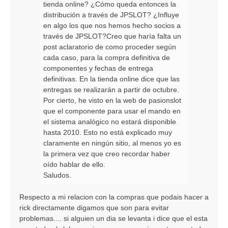
tienda online? ¿Cómo queda entonces la
distribución a través de JPSLOT? ¿Influye
en algo los que nos hemos hecho socios a
través de JPSLOT?Creo que haría falta un
post aclaratorio de como proceder según
cada caso, para la compra definitiva de
componentes y fechas de entrega
definitivas. En la tienda online dice que las
entregas se realizarán a partir de octubre.
Por cierto, he visto en la web de pasionslot
que el componente para usar el mando en
el sistema analógico no estará disponible
hasta 2010. Esto no está explicado muy
claramente en ningún sitio, al menos yo es
la primera vez que creo recordar haber
oído hablar de ello.
Saludos.
Respecto a mi relacion con la compras que podais hacer a
rick directamente digamos que son para evitar
problemas.... si alguien un dia se levanta i dice que el esta