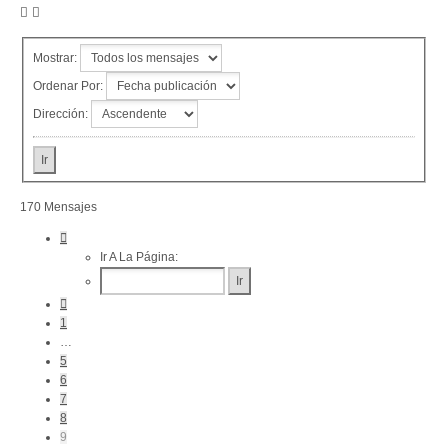
Mostrar:
Ordenar Por:
Dirección:
170 Mensajes
Página
9
Ir A La Página:
De
9
Anterior
1
…
5
6
7
8
9