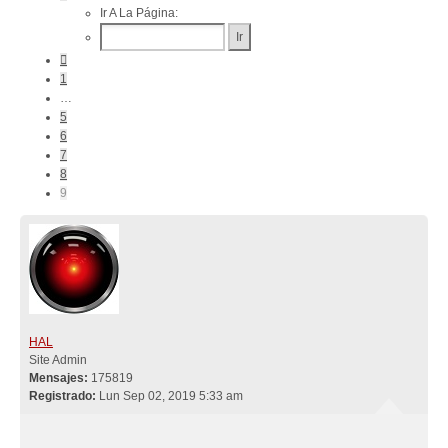
9
Ir A La Página:
De
9
Anterior
1
…
5
6
7
8
9
HAL
Site Admin
Mensajes:
175819
Registrado:
Lun Sep 02, 2019 5:33 am