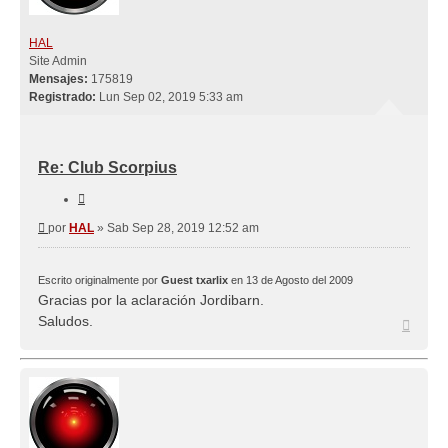
HAL
Site Admin
Mensajes:
175819
Registrado:
Lun Sep 02, 2019 5:33 am
Re: Club Scorpius
Citar
Mensaje
por
HAL
»
Sab Sep 28, 2019 12:52 am
Escrito originalmente por
Guest txarlix
en 13 de Agosto del 2009
Gracias por la aclaración Jordibarn.
Saludos.
Arriba