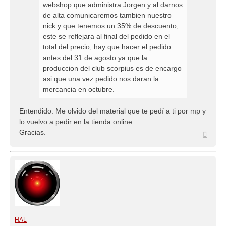
webshop que administra Jorgen y al darnos
de alta comunicaremos tambien nuestro
nick y que tenemos un 35% de descuento,
este se reflejara al final del pedido en el
total del precio, hay que hacer el pedido
antes del 31 de agosto ya que la
produccion del club scorpius es de encargo
asi que una vez pedido nos daran la
mercancia en octubre.
Entendido. Me olvido del material que te pedí a ti por mp y
lo vuelvo a pedir en la tienda online.
Gracias.
Arriba
HAL