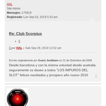
HAL
Site Admin
Mensajes:
175819
Registrado:
Lun Sep 02, 2019 5:33 am
Re: Club Scorpius
Citar
Mensaje
por
HAL
»
Sab Sep 28, 2019 12:52 am
Escrito originalmente por
Guest Jordibarn
en 21 de Diciembre del 2009
Desde barcelona y con la misma voluntad desde australia
seguramente os deseo a todos "LOS IMPUROS DEL
SLOT" felices navidades y prospero año nuevo 2010
Arriba