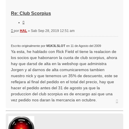
Re: Club Scorpius
Citar
Mensaje
por
HAL
»
Sab Sep 28, 2019 12:51 am
Escrito originalmente por
M1K3LSLOT
en 11 de Agosto del 2009
Ya esta, he hablado con Rick Field el tiene la realacion de
los socios que habonaron la cuota de club scorpius, ahora
hay que darsd de alta en la webshop que administra
Jorgen y al darnos de alta comunicaremos tambien
nuestro nick y que tenemos un 35% de descuento, este se
reflejara al final del pedido en el total del precio, hay que
hacer el pedido antes del 31 de agosto ya que la
produccion del club scorpius es de encargo asi que una
vez pedido nos daran la mercancia en octubre.
Arriba