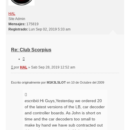
HAL
Site Admin
Mensajes:
175819
Registrado:
Lun Sep 02, 2019 5:33 am
Re: Club Scorpius
Citar
Mensaje
por
HAL
»
Sab Sep 28, 2019 12:52 am
Escrito originalmente por
M1K3LSLOT
en 10 de Octubre del 2009
escribió:
Hi Guys,Yesterday we ordered 20
of the latest versions of the LB, car decoder
and controller boards. As John is short on
time and the car decoders too small to
make by hand we have sub contracted out