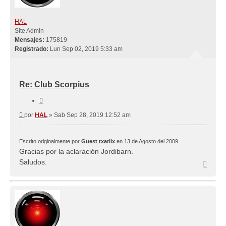
HAL
Site Admin
Mensajes:
175819
Registrado:
Lun Sep 02, 2019 5:33 am
Re: Club Scorpius
Citar
Mensaje
por
HAL
»
Sab Sep 28, 2019 12:52 am
Escrito originalmente por
Guest txarlix
en 13 de Agosto del 2009
Gracias por la aclaración Jordibarn.
Saludos.
Arriba