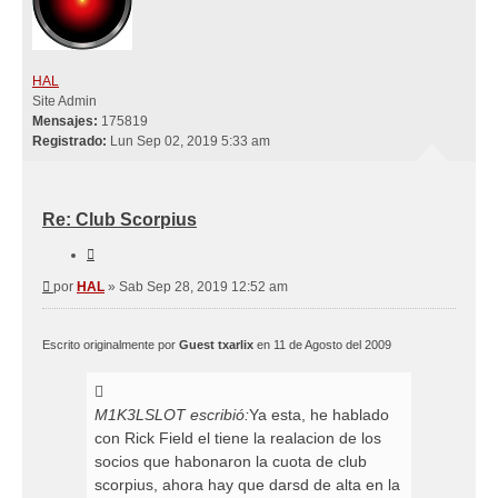
HAL
Site Admin
Mensajes:
175819
Registrado:
Lun Sep 02, 2019 5:33 am
Re: Club Scorpius
Citar
Mensaje
por
HAL
»
Sab Sep 28, 2019 12:52 am
Escrito originalmente por
Guest txarlix
en 11 de Agosto del 2009
M1K3LSLOT escribió:
Ya esta, he hablado
con Rick Field el tiene la realacion de los
socios que habonaron la cuota de club
scorpius, ahora hay que darsd de alta en la