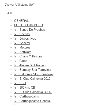
Volver A “Sistema SW”
Ir A
GENERAL
DE TODO UN POCO
↳ Banco De Pruebas
↳ Coches
↳ Dispositivos
↳ General
↳ Motores
↳ Software
↳ Chapa Y Pintura
↳ Clubs
↳ Ateneu Slot Racing
↳ Bombay Slot Torrevieja
↳ California Slot Speedway
↳ El Club California 2019
↳ CSD
↳ 100Km. CB
↳ El Club California "OLD"
↳ Carthagobarna
↳ Carthagobarna General