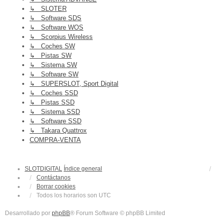
↳ SLOTER
↳ Software SDS
↳ Software WOS
↳ Scorpius Wireless
↳ Coches SW
↳ Pistas SW
↳ Sistema SW
↳ Software SW
↳ SUPERSLOT, Sport Digital
↳ Coches SSD
↳ Pistas SSD
↳ Sistema SSD
↳ Software SSD
↳ Takara Quattrox
COMPRA-VENTA
SLOTDIGITAL
Índice general
Contáctanos
Borrar cookies
Todos los horarios son
UTC
Desarrollado por
phpBB
® Forum Software © phpBB Limited