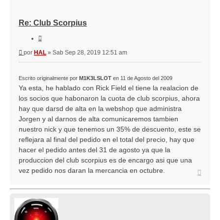
Re: Club Scorpius
Citar
Mensaje
por
HAL
»
Sab Sep 28, 2019 12:51 am
Escrito originalmente por
M1K3LSLOT
en 11 de Agosto del 2009
Ya esta, he hablado con Rick Field el tiene la realacion de
los socios que habonaron la cuota de club scorpius, ahora
hay que darsd de alta en la webshop que administra
Jorgen y al darnos de alta comunicaremos tambien
nuestro nick y que tenemos un 35% de descuento, este se
reflejara al final del pedido en el total del precio, hay que
hacer el pedido antes del 31 de agosto ya que la
produccion del club scorpius es de encargo asi que una
vez pedido nos daran la mercancia en octubre.
Arriba