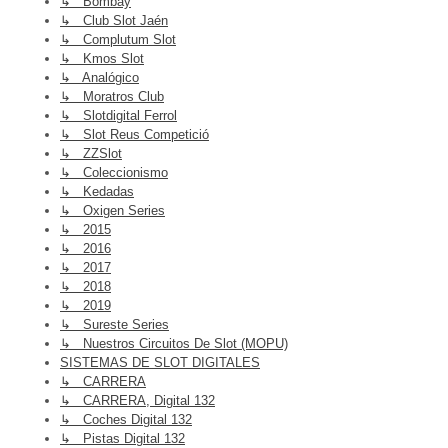
↳ Bombay
↳ Club Slot Jaén
↳ Complutum Slot
↳ Kmos Slot
↳ Analógico
↳ Moratros Club
↳ Slotdigital Ferrol
↳ Slot Reus Competició
↳ ZZSlot
↳ Coleccionismo
↳ Kedadas
↳ Oxigen Series
↳ 2015
↳ 2016
↳ 2017
↳ 2018
↳ 2019
↳ Sureste Series
↳ Nuestros Circuitos De Slot (MOPU)
SISTEMAS DE SLOT DIGITALES
↳ CARRERA
↳ CARRERA, Digital 132
↳ Coches Digital 132
↳ Pistas Digital 132