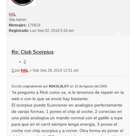
HAL
Site Admin
Mensajes:
175819
Registrado:
Lun Sep 02, 2019 5:33 am
Re: Club Scorpius
Citar
Mensaje
por
HAL
»
Sab Sep 28, 2019 12:51 am
Escrito originalmente por
M1K3LSLOT
en 10 de Agosto del 2009
Ya pregunto a Rick como va, si lo tenemos de repetir en la
web o con lo que se envió hay bastante.
El scorpius puede fi¡uncionar en analogico perfectamente
de varias formas, 1 pones el chip al coche, 2 conectas en
una pista analogica un mando normal con el gatillo a tope
para que en el carril siempre tenga energia, 3 pones el
coche con chip scorpius y a correr. Otra forma es poner el