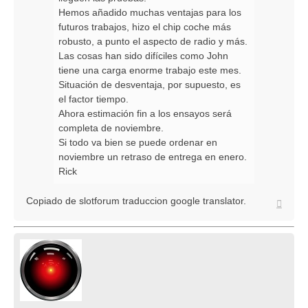
Hemos añadido muchas ventajas para los
futuros trabajos, hizo el chip coche más
robusto, a punto el aspecto de radio y más.
Las cosas han sido difíciles como John
tiene una carga enorme trabajo este mes.
Situación de desventaja, por supuesto, es
el factor tiempo.
Ahora estimación fin a los ensayos será
completa de noviembre.
Si todo va bien se puede ordenar en
noviembre un retraso de entrega en enero.
Rick
Copiado de slotforum traduccion google translator.
Arriba