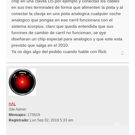
chip en una clavila DS por ejemplo y conectas los cables
en sus tres terminales de forma que alimenten la pista y al
conectar la clavija en uns pista analogica cualquier coche
analogico que pongas en ese carril funcionara con el
sistema scorpius, claro que queda entendida que sus
funcines de cambio de carril no funcionan, se qye
diseñaran un chip especial para analogico y que este esta
previsto que salga en el 2010.
Ya os digo algo del pedido cuando hable con Rick.
Arriba
HAL
Site Admin
Mensajes:
175819
Registrado:
Lun Sep 02, 2019 5:33 am