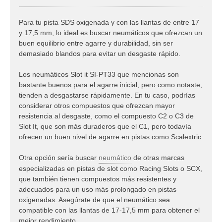
Para tu pista SDS oxigenada y con las llantas de entre 17
y 17,5 mm, lo ideal es buscar neumáticos que ofrezcan un
buen equilibrio entre agarre y durabilidad, sin ser
demasiado blandos para evitar un desgaste rápido.
Los neumáticos Slot it SI-PT33 que mencionas son
bastante buenos para el agarre inicial, pero como notaste,
tienden a desgastarse rápidamente. En tu caso, podrías
considerar otros compuestos que ofrezcan mayor
resistencia al desgaste, como el compuesto C2 o C3 de
Slot It, que son más duraderos que el C1, pero todavía
ofrecen un buen nivel de agarre en pistas como Scalextric.
Otra opción sería buscar
neumático
de otras marcas
especializadas en pistas de slot como Racing Slots o SCX,
que también tienen compuestos más resistentes y
adecuados para un uso más prolongado en pistas
oxigenadas. Asegúrate de que el neumático sea
compatible con las llantas de 17-17,5 mm para obtener el
mejor rendimiento.