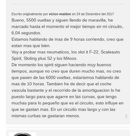
Escrito originalmente por
victor-maiden
en 24 de Diciembre del 2017
Bueno, 5500 vueltas y siguen llendo de maravilla, he
marcado hasta el momento el mejor tiempo en mi circuito,
6,04 segundos.
Estamos hablando de mas de 9 horas corriendo, creo que
estan mas que bien.
Voy a probar mas neumaticos, los slot it F-22, Scaleauto
Spirit, Sloting plus S2 y los Mitoos.
De momento los spirit siguen haciendo muy buenos
tiempos, aunque no creo que duren mucho mas, no creo
que pasen de las 6000 vueltas, estariamos hablando de
mas de 10 horas. Tambien he de decir que el coche
vascula bastante y el recorrido de la amortiguacion lo he
puesto largo para que agarre en las curvas, que tengo
muchas para lo pequeño que es el circuito, esto influye en
que se gastan mas. En un circuito mas largo y con las
mismas curbas se gastaran menos.
Arri