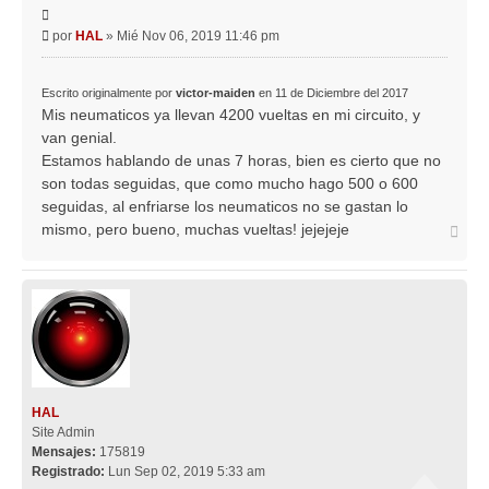
Citar
Mensaje
por
HAL
»
Mié Nov 06, 2019 11:46 pm
Escrito originalmente por
victor-maiden
en 11 de Diciembre del 2017
Mis neumaticos ya llevan 4200 vueltas en mi circuito, y
van genial.
Estamos hablando de unas 7 horas, bien es cierto que no
son todas seguidas, que como mucho hago 500 o 600
seguidas, al enfriarse los neumaticos no se gastan lo
mismo, pero bueno, muchas vueltas! jejejeje
Arri
HAL
Site Admin
Mensajes:
175819
Registrado:
Lun Sep 02, 2019 5:33 am