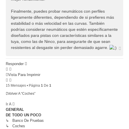
Finalmente, puedes probar neumáticos con perfiles
ligeramente diferentes, dependiendo de si prefieres más
estabilidad o más velocidad en las curvas. También
podrías considerar neumáticos que estén específicamente
diseñados para pistas con características similares a la
tuya, como las de Ninco, para asegurarte de que sean
resistentes al desgaste sin perder demasiado agarre.
Arri
Responder
Vista Para Imprimir
15 Mensajes • Página
1
De
1
Volver A “Coches”
Ir A
GENERAL
DE TODO UN POCO
↳ Banco De Pruebas
↳ Coches