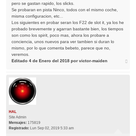
pero se gastan rapido, los slicks.
Se probaran en pista Ninco, todos con el mismo coche,
misma configuracion, etc...
Los siguientes en probar seran los F22 de slot it, ya los he
probado brevemente y agarran bastante bien, los tiempos
son como los spirit, poco mas, ahora los probare a
conciencia, unos nuevos para ver tambien si duran lo
mismo, por lo que comenta bebeto, parece que no,
veremos.
Editado 4 de Enero del 2018 por victor-maiden
Arri
HAL
Site Admin
Mensajes:
175819
Registrado:
Lun Sep 02, 2019 5:33 am