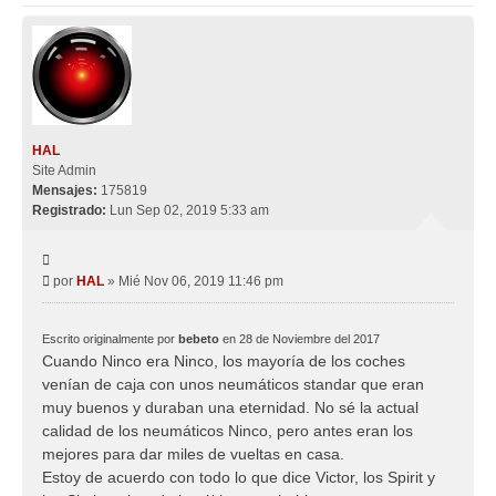
HAL
Site Admin
Mensajes:
175819
Registrado:
Lun Sep 02, 2019 5:33 am
Citar
Mensaje
por
HAL
»
Mié Nov 06, 2019 11:46 pm
Escrito originalmente por
bebeto
en 28 de Noviembre del 2017
Cuando Ninco era Ninco, los mayoría de los coches
venían de caja con unos neumáticos standar que eran
muy buenos y duraban una eternidad. No sé la actual
calidad de los neumáticos Ninco, pero antes eran los
mejores para dar miles de vueltas en casa.
Estoy de acuerdo con todo lo que dice Victor, los Spirit y