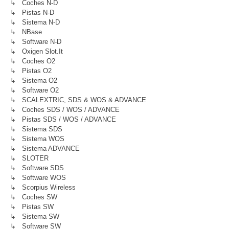
↳ Coches N-D
↳ Pistas N-D
↳ Sistema N-D
↳ NBase
↳ Software N-D
↳ Oxigen Slot.it
↳ Coches O2
↳ Pistas O2
↳ Sistema O2
↳ Software O2
↳ SCALEXTRIC, SDS & WOS & ADVANCE
↳ Coches SDS / WOS / ADVANCE
↳ Pistas SDS / WOS / ADVANCE
↳ Sistema SDS
↳ Sistema WOS
↳ Sistema ADVANCE
↳ SLOTER
↳ Software SDS
↳ Software WOS
↳ Scorpius Wireless
↳ Coches SW
↳ Pistas SW
↳ Sistema SW
↳ Software SW