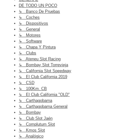
DE TODO UN POCO
↳ Banco De Pruebas
↳ Coches
↳ Dispositivos
↳ General
↳ Motores
↳ Software
↳ Chapa Y Pintura
↳ Clubs
↳ Ateneu Slot Racing
↳ Bombay Slot Torrevieja
↳ California Slot Speedway
↳ El Club California 2019
↳ CSD
↳ 100Km. CB
↳ El Club California "OLD"
↳ Carthagobarna
↳ Carthagobarna General
↳ Bombay
↳ Club Slot Jaén
↳ Complutum Slot
↳ Kmos Slot
↳ Analógico