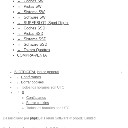
↳ Coches SW
↳ Pistas SW
↳ Sistema SW
↳ Software SW
↳ SUPERSLOT, Sport Digital
↳ Coches SSD
↳ Pistas SSD
↳ Sistema SSD
↳ Software SSD
↳ Takara Quattrox
COMPRA-VENTA
SLOTDIGITAL
Índice general
Contáctanos
Borrar cookies
Todos los horarios son
UTC
Contáctanos
Borrar cookies
Todos los horarios son
UTC
Desarrollado por
phpBB
® Forum Software © phpBB Limited