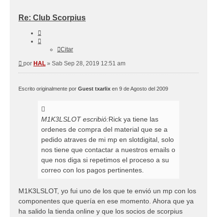
Re: Club Scorpius
Citar
Citar
Mensaje
por
HAL
»
Sab Sep 28, 2019 12:51 am
Escrito originalmente por
Guest txarlix
en 9 de Agosto del 2009
M1K3LSLOT escribió:
Rick ya tiene las
ordenes de compra del material que se a
pedido atraves de mi mp en slotdigital, solo
nos tiene que contactar a nuestros emails o
que nos diga si repetimos el proceso a su
correo con los pagos pertinentes.
M1K3LSLOT, yo fui uno de los que te envió un mp con los
componentes que quería en ese momento. Ahora que ya
ha salido la tienda online y que los socios de scorpius