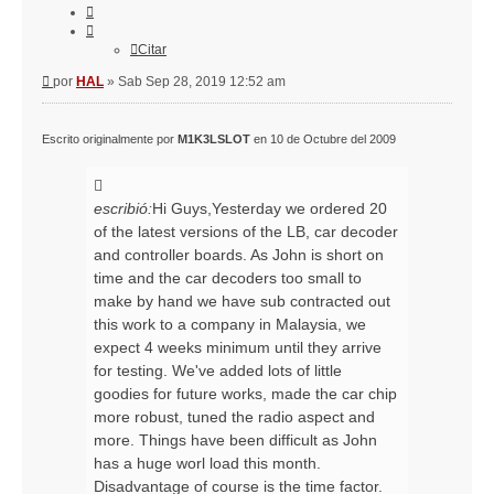
Citar
Citar
Mensaje
por
HAL
»
Sab Sep 28, 2019 12:52 am
Escrito originalmente por
M1K3LSLOT
en 10 de Octubre del 2009
escribió:
Hi Guys,Yesterday we ordered 20
of the latest versions of the LB, car decoder
and controller boards. As John is short on
time and the car decoders too small to
make by hand we have sub contracted out
this work to a company in Malaysia, we
expect 4 weeks minimum until they arrive
for testing. We've added lots of little
goodies for future works, made the car chip
more robust, tuned the radio aspect and
more. Things have been difficult as John
has a huge worl load this month.
Disadvantage of course is the time factor.