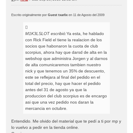
Escrito originalmente por
Guest txarlix
en 11 de Agosto del 2009
M1K3LSLOT escribió:
Ya esta, he hablado
con Rick Field el tiene la realacion de los
socios que habonaron la cuota de club
scorpius, ahora hay que darsd de alta en la
webshop que administra Jorgen y al darnos
de alta comunicaremos tambien nuestro
nick y que tenemos un 35% de descuento,
este se reflejara al final del pedido en el
total del precio, hay que hacer el pedido
antes del 31 de agosto ya que la
produccion del club scorpius es de encargo
asi que una vez pedido nos daran la
mercancia en octubre.
Entendido. Me olvido del material que te pedí a ti por mp y
lo vuelvo a pedir en la tienda online.