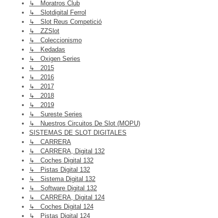
↳ Moratros Club
↳ Slotdigital Ferrol
↳ Slot Reus Competició
↳ ZZSlot
↳ Coleccionismo
↳ Kedadas
↳ Oxigen Series
↳ 2015
↳ 2016
↳ 2017
↳ 2018
↳ 2019
↳ Sureste Series
↳ Nuestros Circuitos De Slot (MOPU)
SISTEMAS DE SLOT DIGITALES
↳ CARRERA
↳ CARRERA, Digital 132
↳ Coches Digital 132
↳ Pistas Digital 132
↳ Sistema Digital 132
↳ Software Digital 132
↳ CARRERA, Digital 124
↳ Coches Digital 124
↳ Pistas Digital 124