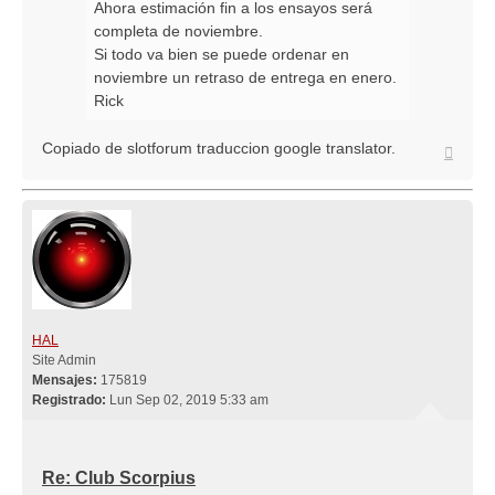
Ahora estimación fin a los ensayos será
completa de noviembre.
Si todo va bien se puede ordenar en
noviembre un retraso de entrega en enero.
Rick
Copiado de slotforum traduccion google translator.
Arriba
HAL
Site Admin
Mensajes:
175819
Registrado:
Lun Sep 02, 2019 5:33 am
Re: Club Scorpius