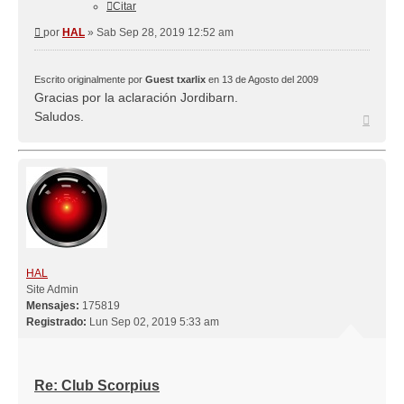
Citar
Mensaje
por
HAL
»
Sab Sep 28, 2019 12:52 am
Escrito originalmente por
Guest txarlix
en 13 de Agosto del 2009
Gracias por la aclaración Jordibarn.
Saludos.
Arriba
HAL
Site Admin
Mensajes:
175819
Registrado:
Lun Sep 02, 2019 5:33 am
Re: Club Scorpius