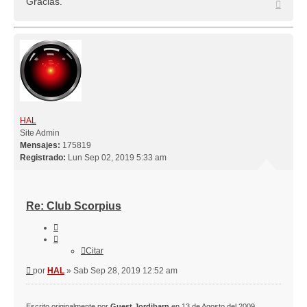
Gracias.
Arriba
HAL
Site Admin
Mensajes:
175819
Registrado:
Lun Sep 02, 2019 5:33 am
Re: Club Scorpius
Citar
Citar
Mensaje
por
HAL
»
Sab Sep 28, 2019 12:52 am
Escrito originalmente por
Guest Jordibarn
en 13 de Agosto del 2009