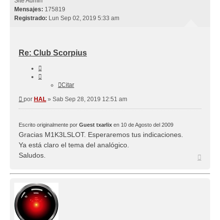
Site Admin
Mensajes:
175819
Registrado:
Lun Sep 02, 2019 5:33 am
Re: Club Scorpius
Citar
Citar
Mensaje
por
HAL
»
Sab Sep 28, 2019 12:51 am
Escrito originalmente por
Guest txarlix
en 10 de Agosto del 2009
Gracias M1K3LSLOT. Esperaremos tus indicaciones.
Ya está claro el tema del analógico.
Saludos.
Arriba