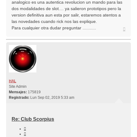
analogico es una autentica revolucion un mando para las
dos modalidades de slot.... ya salieron prototipos pero la
version definitiva aun esta por salir, estaremos atentos a
las novedades cuando rick nos las explique.
Para cualquier otra dudar preguntar ...........
Arriba
HAL
Site Admin
Mensajes:
175819
Registrado:
Lun Sep 02, 2019 5:33 am
Re: Club Scorpius
Citar