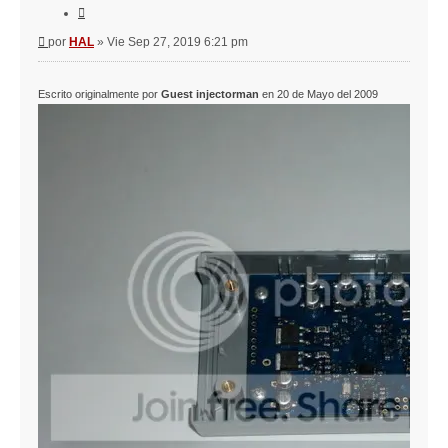
Citar
Mensaje
por
HAL
»
Vie Sep 27, 2019 6:21 pm
Escrito originalmente por
Guest injectorman
en 20 de Mayo del 2009