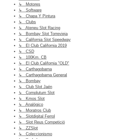
↳ Motores
↳ Software
↳ Chapa Y Pintura
↳ Clubs
↳ Ateneu Slot Racing
↳ Bombay Slot Torrevieja
↳ California Slot Speedway
↳ El Club California 2019
↳ CSD
↳ 100Km. CB
↳ El Club California "OLD"
↳ Carthagobarna
↳ Carthagobarna General
↳ Bombay
↳ Club Slot Jaén
↳ Complutum Slot
↳ Kmos Slot
↳ Analógico
↳ Moratros Club
↳ Slotdigital Ferrol
↳ Slot Reus Competició
↳ ZZSlot
↳ Coleccionismo