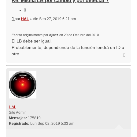
Re: Misma LB por cambio y por detectar ?
Citar
Mensaje
por
HAL
»
Vie Sep 27, 2019 6:21 pm
Escrito originalmente por
djlutz
en 29 de Octubre del 2010
El LB debe ser igual.
Probablemente, dependiendo de la función tendrá un ID u
otro.
Arriba
HAL
Site Admin
Mensajes:
175819
Registrado:
Lun Sep 02, 2019 5:33 am