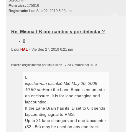
Site Admin
Mensajes:
175819
Registrado:
Lun Sep 02, 2019 5:33 am
Re: Misma LB por cambio y por detectar ?
Citar
Mensaje
por
HAL
»
Vie Sep 27, 2019 6:21 pm
Escrito originalmente por
litus14
en 17 de Octubre del 2010
injectorman escribió:
Mié May 20, 2009
10:50 am
Here the Lane Brain is mounted in
an enclosure. It is for lane changing and
lapcounting.
If the Lane Brain has its ID set to 0 it sends
lapcounting signal to RMS.
Up to 31 lane changers and one lapcounter
(32 LBs) may be used on any one track.