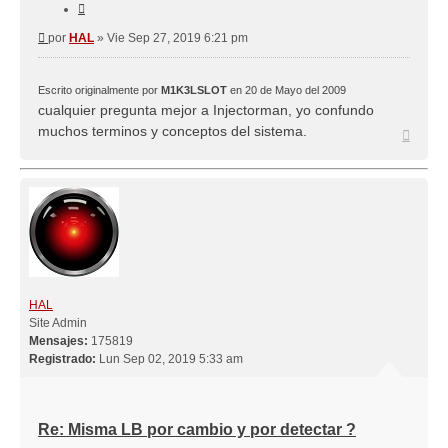
Citar
Mensaje
por
HAL
»
Vie Sep 27, 2019 6:21 pm
Escrito originalmente por
M1K3LSLOT
en 20 de Mayo del 2009
cualquier pregunta mejor a Injectorman, yo confundo
muchos terminos y conceptos del sistema.
Arriba
HAL
Site Admin
Mensajes:
175819
Registrado:
Lun Sep 02, 2019 5:33 am
Re: Misma LB por cambio y por detectar ?