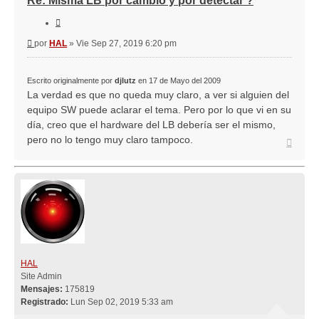
Re: Misma LB por cambio y por detectar ?
Citar
Mensaje
por
HAL
»
Vie Sep 27, 2019 6:20 pm
Escrito originalmente por
djlutz
en 17 de Mayo del 2009
La verdad es que no queda muy claro, a ver si alguien del
equipo SW puede aclarar el tema. Pero por lo que vi en su
día, creo que el hardware del LB debería ser el mismo,
pero no lo tengo muy claro tampoco.
Arriba
HAL
Site Admin
Mensajes:
175819
Registrado:
Lun Sep 02, 2019 5:33 am