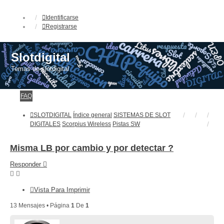
Identificarse
Registrarse
Slotdigital
Temas de slotdigital
FAQ
SLOTDIGITAL
Índice general
SISTEMAS DE SLOT
DIGITALES
Scorpius Wireless
Pistas SW
Misma LB por cambio y por detectar ?
Responder
Vista Para Imprimir
13 Mensajes • Página
1
De
1