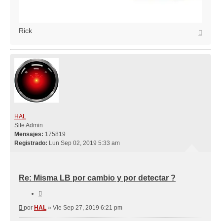
Rick
Arriba
HAL
Site Admin
Mensajes:
175819
Registrado:
Lun Sep 02, 2019 5:33 am
Re: Misma LB por cambio y por detectar ?
Citar
Mensaje
por
HAL
»
Vie Sep 27, 2019 6:21 pm