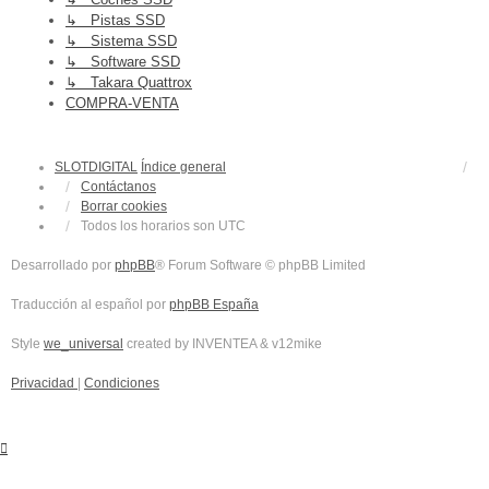
↳ Pistas SSD
↳ Sistema SSD
↳ Software SSD
↳ Takara Quattrox
COMPRA-VENTA
SLOTDIGITAL
Índice general
Contáctanos
Borrar cookies
Todos los horarios son
UTC
Desarrollado por
phpBB
® Forum Software © phpBB Limited
Traducción al español por
phpBB España
Style
we_universal
created by INVENTEA & v12mike
Privacidad
|
Condiciones