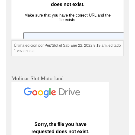
Última edición por
Pep'Slot
el Sab Ene 22, 2022 8:19 am, editado
1 vez en total.
Molinar Slot Motorland