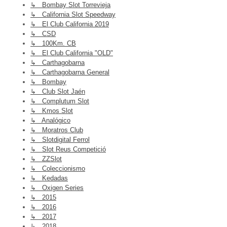
↳ Bombay Slot Torrevieja
↳ California Slot Speedway
↳ El Club California 2019
↳ CSD
↳ 100Km. CB
↳ El Club California "OLD"
↳ Carthagobarna
↳ Carthagobarna General
↳ Bombay
↳ Club Slot Jaén
↳ Complutum Slot
↳ Kmos Slot
↳ Analógico
↳ Moratros Club
↳ Slotdigital Ferrol
↳ Slot Reus Competició
↳ ZZSlot
↳ Coleccionismo
↳ Kedadas
↳ Oxigen Series
↳ 2015
↳ 2016
↳ 2017
↳ 2018