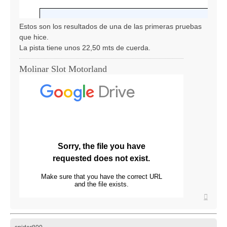
Estos son los resultados de una de las primeras pruebas
que hice.
La pista tiene unos 22,50 mts de cuerda.
Molinar Slot Motorland
Arriba