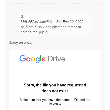
MALAFAMA
escribió:
↑
Jue Ene 20, 2022
6:15 pm
Y un vídeo pilotando tampoco
estaría mal jejejej
Estoy en ello...