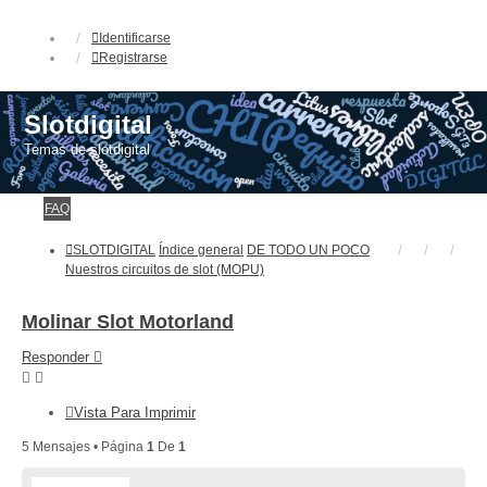
Identificarse
Registrarse
Slotdigital
Temas de slotdigital
FAQ
SLOTDIGITAL
Índice general
DE TODO UN POCO
Nuestros circuitos de slot (MOPU)
Molinar Slot Motorland
Responder
Vista Para Imprimir
5 Mensajes • Página
1
De
1