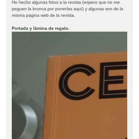
He hecho algunas fotos a la revista (espero que no me
peguen la bronca por ponerlas aquí) y algunas son de la
misma página web de la revista.
Portada y lámina de regalo.