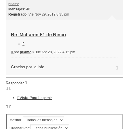
priamo
Mensajes:
48
Registrado:
Vie Nov 29, 2019 8:35 pm
Re: McLaren F1 de Ninco
Citar
Mensaje
por
priamo
»
Jue Abr 28, 2022 4:15 pm
Gracias por la info
Arriba
Responder
Vista Para Imprimir
Mostrar:
Ordenar Por: