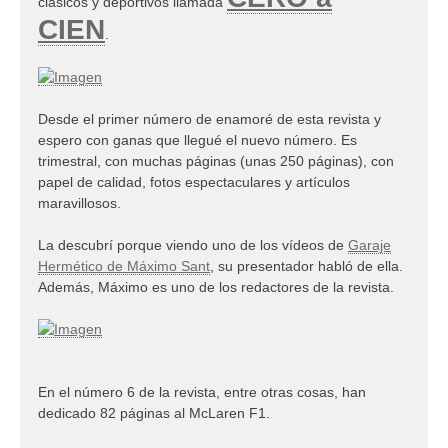
clásicos y deportivos llamada
CIEN
.
Desde el primer número de enamoré de esta revista y
espero con ganas que llegué el nuevo número. Es
trimestral, con muchas páginas (unas 250 páginas), con
papel de calidad, fotos espectaculares y artículos
maravillosos.
La descubrí porque viendo uno de los vídeos de
Garaje
Hermético de Máximo Sant
, su presentador habló de ella.
Además, Máximo es uno de los redactores de la revista.
En el número 6 de la revista, entre otras cosas, han
dedicado 82 páginas al McLaren F1.