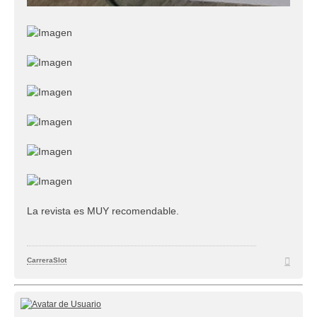
La revista es MUY recomendable.
Arriba
CarreraSlot