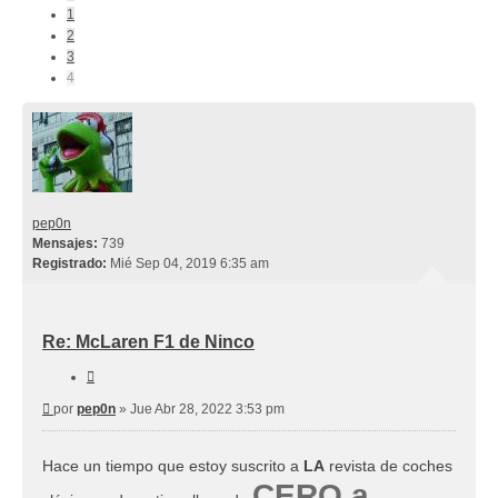
1
2
3
4
pep0n
Mensajes:
739
Registrado:
Mié Sep 04, 2019 6:35 am
Re: McLaren F1 de Ninco
Citar
Mensaje
por
pep0n
»
Jue Abr 28, 2022 3:53 pm
Hace un tiempo que estoy suscrito a
LA
revista de coches
CERO a