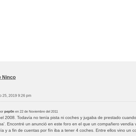
e Ninco
p 25, 2019 9:26 pm
por
pep0n
en 22 de Noviembre del 2011
l 2008. Todavía no tenía pista ni coches y jugaba de prestado cuand
ba'. Encontré un anunció en este foro en el que un compañero vendía v
ía y a fin de cuentas por fín iba a tener 4 coches. Entre ellos vino un 