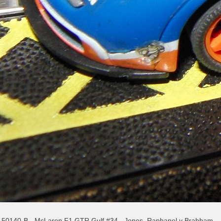
- 50140-B - McLaren F1 GTR Gulf #34 - Jones, Raphanel y Brabham