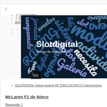
SLOTDIGITAL
Índice general
FAQ
Identificarse
Registrarse
Slotdigital
Temas de slotdigital
FAQ
SLOTDIGITAL
Índice general
DE TODO UN POCO
Coleccionismo
McLaren F1 de Ninco
Responder