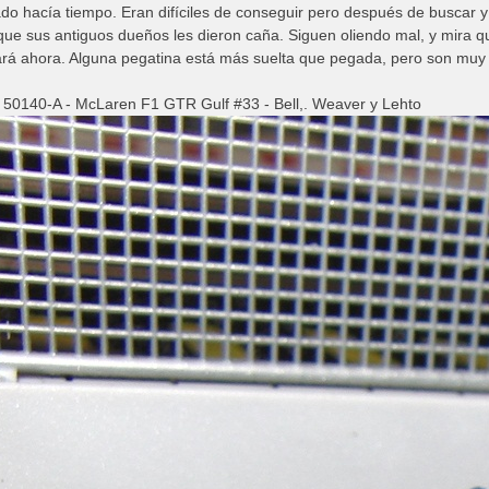
do hacía tiempo. Eran difíciles de conseguir pero después de buscar y 
que sus antiguos dueños les dieron caña. Siguen oliendo mal, y mira qu
rá ahora. Alguna pegatina está más suelta que pegada, pero son muy 
 50140-A - McLaren F1 GTR Gulf #33 - Bell,. Weaver y Lehto