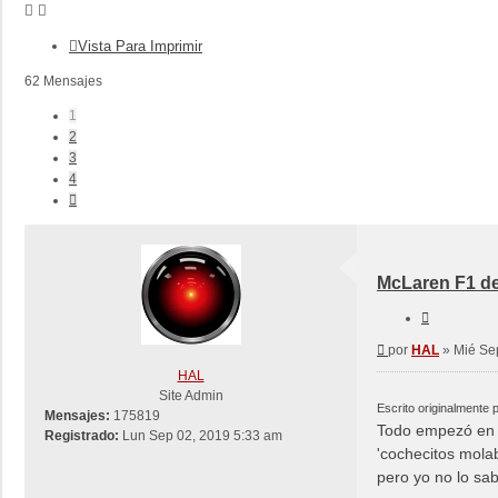
Vista Para Imprimir
62 Mensajes
1
2
3
4
Siguiente
McLaren F1 d
Citar
Mensaje
por
HAL
»
Mié Se
HAL
Site Admin
Escrito originalmente 
Mensajes:
175819
Todo empezó en e
Registrado:
Lun Sep 02, 2019 5:33 am
'cochecitos mola
pero yo no lo sab