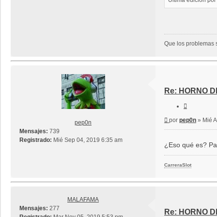
Última edición po
Que los problemas s
Re: HORNO 
Citar
Mensaje
por
pep0n
»
Mié A
pep0n
Mensajes:
739
Registrado:
Mié Sep 04, 2019 6:35 am
¿Eso qué es? Pa
CarreraSlot
MALAFAMA
Mensajes:
277
Re: HORNO 