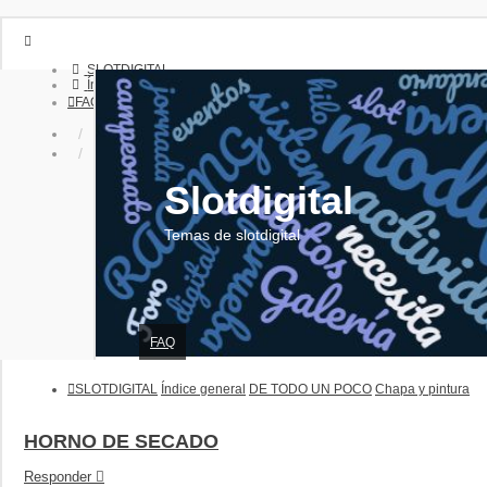
SLOTDIGITAL
Índice general
FAQ
Identificarse
Registrarse
Slotdigital
Temas de slotdigital
FAQ
SLOTDIGITAL
Índice general
DE TODO UN POCO
Chapa y pintura
HORNO DE SECADO
Responder