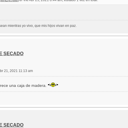
r
MALAFAMA
el Vie Abr 23, 2021 8:44 am, editado 1 vez en total.
ean mientras yo vivo, que mis hijos vivan en paz.
DE SECADO
br 21, 2021 11:13 am
rece una caja de madera.
DE SECADO