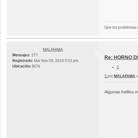
Que los problemas s
MALAFAMA
Mensajes:
277
Re: HORNO 
Registrado:
Mar Nov 05, 2019 5:53 pm
Ubicación:
BCN
Citar
Mensaje
por
MALAFAMA
Algunas fotillos 