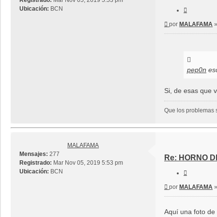
Registrado:
Mar Nov 05, 2019 5:53 pm
Ubicación:
BCN
Citar
Mensaje
por
MALAFAMA
pep0n
esc
Si, de esas que 
Que los problemas s
MALAFAMA
Mensajes:
277
Re: HORNO 
Registrado:
Mar Nov 05, 2019 5:53 pm
Ubicación:
BCN
Citar
Mensaje
por
MALAFAMA
Aquí una foto de