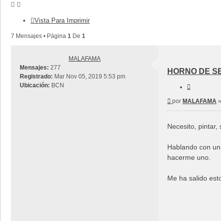
Vista Para Imprimir
7 Mensajes • Página
1
De
1
MALAFAMA
Mensajes:
277
HORNO DE S
Registrado:
Mar Nov 05, 2019 5:53 pm
Ubicación:
BCN
Citar
Mensaje
por
MALAFAMA
Necesito, pintar,
Hablando con un 
hacerme uno.
Me ha salido est