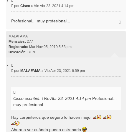
i
M
por
Cisco
»
Vie Abr 23, 2021 4:14 pm
t
e
a
r
n
Profesional... muy profesional...
A
s
r
a
r
j
i
MALAFAMA
e
b
Mensajes:
277
a
Registrado:
Mar Nov 05, 2019 5:53 pm
Ubicación:
BCN
C
i
M
por
MALAFAMA
»
Vie Abr 23, 2021 6:59 pm
t
e
a
r
n
s
a
j
Cisco
escribió:
↑
Vie Abr 23, 2021 4:14 pm
Profesional...
e
muy profesional...
Hay carpinteros que seguro lo hacen mejor
.
Ahora a ver cuándo puedo estrenarlo