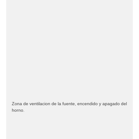
a
j
e
Zona de ventilacion de la fuente, encendido y apagado del
horno.