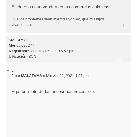
Si, de esas que venden en los comercios asiáticos.
Que los problemas sean mientras yo vivo, que mis hijos
A
vivan en paz.
r
r
i
MALAFAMA
b
Mensajes:
277
a
Registrado:
Mar Nov 05, 2019 5:53 pm
Ubicación:
BCN
C
i
M
por
MALAFAMA
»
Mié Abr 21, 2021 4:37 pm
t
e
a
r
n
Aquí una foto de los accesorios necesarios
s
a
j
e