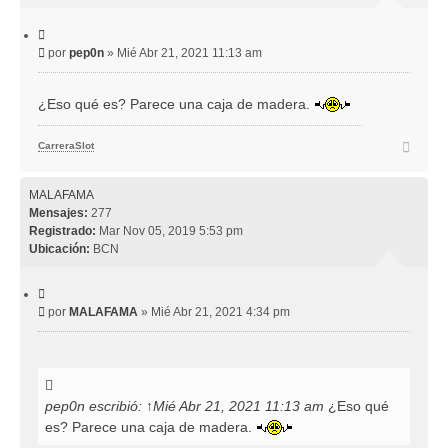
C
i
M
por
pep0n
»
Mié Abr 21, 2021 11:13 am
t
e
a
r
n
¿Eso qué es? Parece una caja de madera.
s
a
j
A
CarreraSlot
r
e
r
i
MALAFAMA
b
Mensajes:
277
a
Registrado:
Mar Nov 05, 2019 5:53 pm
Ubicación:
BCN
C
i
M
por
MALAFAMA
»
Mié Abr 21, 2021 4:34 pm
t
e
a
r
n
s
a
j
pep0n
escribió:
↑
Mié Abr 21, 2021 11:13 am
¿Eso qué
e
es? Parece una caja de madera.