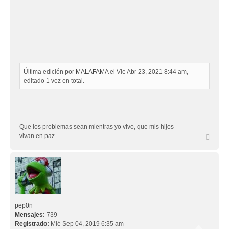
Última edición por
MALAFAMA
el Vie Abr 23, 2021 8:44 am,
editado 1 vez en total.
Que los problemas sean mientras yo vivo, que mis hijos
A
vivan en paz.
r
r
i
b
a
pep0n
Mensajes:
739
Registrado:
Mié Sep 04, 2019 6:35 am