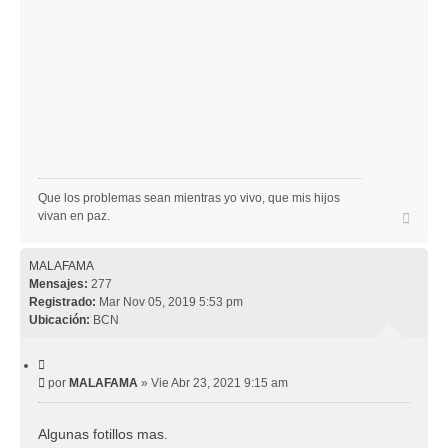
Que los problemas sean mientras yo vivo, que mis hijos
A
vivan en paz.
r
r
i
MALAFAMA
b
Mensajes:
277
a
Registrado:
Mar Nov 05, 2019 5:53 pm
Ubicación:
BCN
C
i
M
por
MALAFAMA
»
Vie Abr 23, 2021 9:15 am
t
e
a
r
n
Algunas fotillos mas.
s