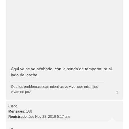
Aqui ya se ve acabado, con la sonda de temperatura al
lado del coche.
Que los problemas sean mientras yo vivo, que mis hijos
A
vivan en paz.
r
r
i
Cisco
b
Mensajes:
168
a
Registrado:
Jue Nov 28, 2019 5:17 am
C