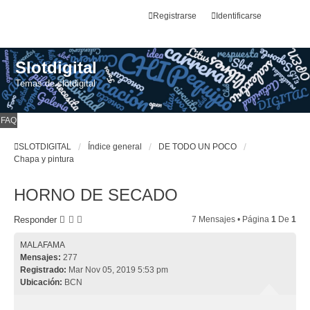
Registrarse
Identificarse
Slotdigital
Temas de slotdigital
FAQ
SLOTDIGITAL
Índice general
DE TODO UN POCO
Chapa y pintura
HORNO DE SECADO
Responder
7 Mensajes • Página
1
De
1
MALAFAMA
Mensajes:
277
Registrado:
Mar Nov 05, 2019 5:53 pm
Ubicación:
BCN