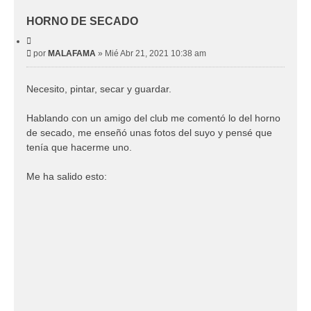
HORNO DE SECADO
C
i
M
por
MALAFAMA
»
Mié Abr 21, 2021 10:38 am
t
e
a
r
n
Necesito, pintar, secar y guardar.
s
a
j
Hablando con un amigo del club me comentó lo del horno
e
de secado, me enseñó unas fotos del suyo y pensé que
tenía que hacerme uno.
Me ha salido esto: