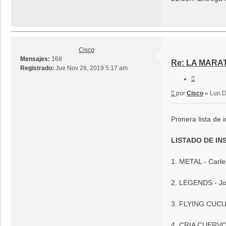
Cisco
Mensajes:
168
Re: LA MARAT
Registrado:
Jue Nov 28, 2019 5:17 am
Citar
Mensaje
por
Cisco
»
Lun D
Primera lista de 
LISTADO DE IN
1. METAL - Carle
2. LEGENDS - Joa
3. FLYING CUCUMB
4. CRIA CUERVOS