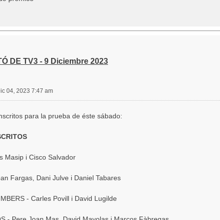
Ó DE TV3 - 9 Diciembre 2023
ic 04, 2023 7:47 am
inscritos para la prueba de éste sábado:
SCRITOS
s Masip i Cisco Salvador
n Fargas, Dani Julve i Daniel Tabares
ERS - Carles Povill i David Lugilde
 - Pere Joan Mas, David Mayolas i Marcos Fàbregas