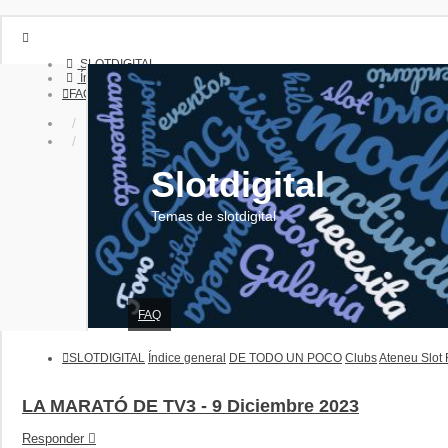
SLOTDIGITAL
Índice general
FAQ
Identificarse
Registrarse
Slotdigital
Temas de slotdigital
FAQ
SLOTDIGITAL
Índice general
DE TODO UN POCO
Clubs
Ateneu Slot
LA MARATÓ DE TV3 - 9 Diciembre 2023
Responder