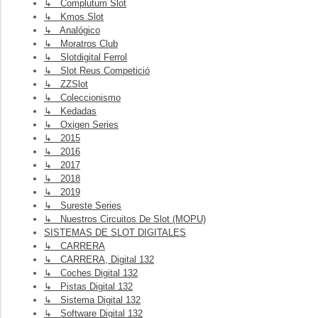
↳ Complutum Slot
↳ Kmos Slot
↳ Analógico
↳ Moratros Club
↳ Slotdigital Ferrol
↳ Slot Reus Competició
↳ ZZSlot
↳ Coleccionismo
↳ Kedadas
↳ Oxigen Series
↳ 2015
↳ 2016
↳ 2017
↳ 2018
↳ 2019
↳ Sureste Series
↳ Nuestros Circuitos De Slot (MOPU)
SISTEMAS DE SLOT DIGITALES
↳ CARRERA
↳ CARRERA, Digital 132
↳ Coches Digital 132
↳ Pistas Digital 132
↳ Sistema Digital 132
↳ Software Digital 132