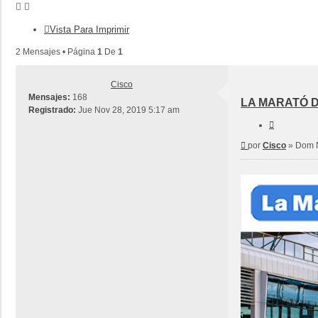
Vista Para Imprimir
2 Mensajes • Página
1
De
1
Cisco
Mensajes:
168
LA MARATÓ DE
Registrado:
Jue Nov 28, 2019 5:17 am
Citar
Mensaje
por
Cisco
»
Dom N