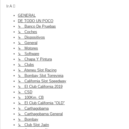
Ir A
GENERAL
DE TODO UN POCO
↳ Banco De Pruebas
↳ Coches
↳ Dispositivos
↳ General
↳ Motores
↳ Software
↳ Chapa Y Pintura
↳ Clubs
↳ Ateneu Slot Racing
↳ Bombay Slot Torrevieja
↳ California Slot Speedway
↳ El Club California 2019
↳ CSD
↳ 100Km. CB
↳ El Club California "OLD"
↳ Carthagobarna
↳ Carthagobarna General
↳ Bombay
↳ Club Slot Jaén