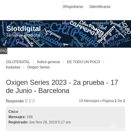
Registrarse
Identificarse
Slotdigital
Temas de slotdigital
FAQ
SLOTDIGITAL
Índice general
DE TODO UN POCO
Kedadas
Oxigen Series
Oxigen Series 2023 - 2a prueba - 17
de Junio - Barcelona
Responder
19 Mensajes • Página
1
De
1
Cisco
Mensajes:
168
Registrado:
Jue Nov 28, 2019 5:17 am