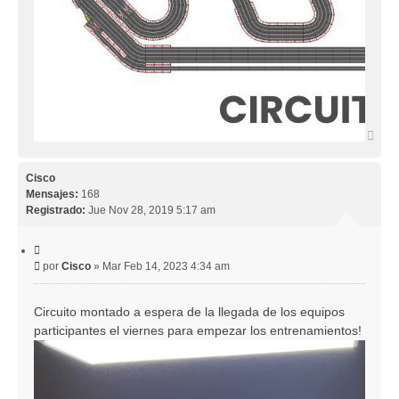
A
r
r
i
Cisco
b
Mensajes:
168
a
Registrado:
Jue Nov 28, 2019 5:17 am
C
i
M
por
Cisco
»
Mar Feb 14, 2023 4:34 am
t
e
a
r
n
Circuito montado a espera de la llegada de los equipos
s
participantes el viernes para empezar los entrenamientos!
a
j
e