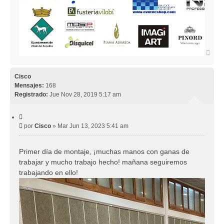
A
r
r
i
Cisco
b
Mensajes:
168
a
Registrado:
Jue Nov 28, 2019 5:17 am
C
i
M
por
Cisco
»
Mar Jun 13, 2023 5:41 am
t
e
a
r
n
Primer día de montaje, ¡muchas manos con ganas de
s
trabajar y mucho trabajo hecho! mañana seguiremos
a
j
trabajando en ello!
e