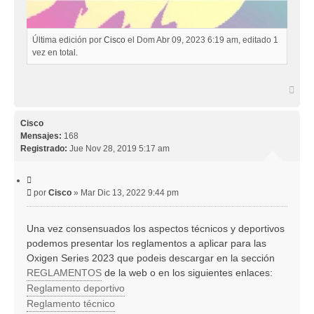
Última edición por
Cisco
el Dom Abr 09, 2023 6:19 am, editado 1
vez en total.
A
r
r
i
Cisco
b
Mensajes:
168
a
Registrado:
Jue Nov 28, 2019 5:17 am
C
i
M
por
Cisco
»
Mar Dic 13, 2022 9:44 pm
t
e
a
r
n
Una vez consensuados los aspectos técnicos y deportivos
s
podemos presentar los reglamentos a aplicar para las
a
j
Oxigen Series 2023 que podeis descargar en la sección
e
REGLAMENTOS
de la web o en los siguientes enlaces:
Reglamento deportivo
Reglamento técnico