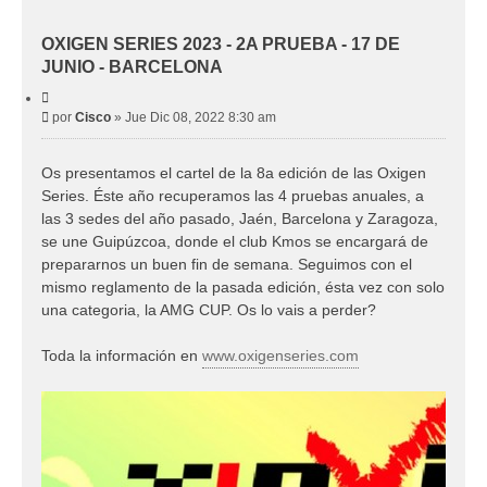
OXIGEN SERIES 2023 - 2A PRUEBA - 17 DE
JUNIO - BARCELONA
C
i
M
por
Cisco
»
Jue Dic 08, 2022 8:30 am
t
e
a
r
n
Os presentamos el cartel de la 8a edición de las Oxigen
s
Series. Éste año recuperamos las 4 pruebas anuales, a
a
j
las 3 sedes del año pasado, Jaén, Barcelona y Zaragoza,
e
se une Guipúzcoa, donde el club Kmos se encargará de
prepararnos un buen fin de semana. Seguimos con el
mismo reglamento de la pasada edición, ésta vez con solo
una categoria, la AMG CUP. Os lo vais a perder?
Toda la información en
www.oxigenseries.com