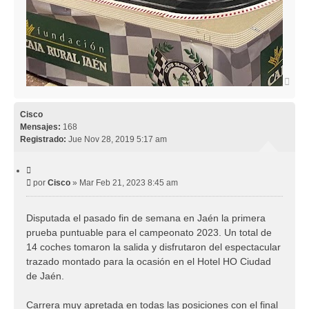
A
r
r
i
Cisco
b
Mensajes:
168
a
Registrado:
Jue Nov 28, 2019 5:17 am
C
i
M
por
Cisco
»
Mar Feb 21, 2023 8:45 am
t
e
a
r
n
Disputada el pasado fin de semana en Jaén la primera
s
prueba puntuable para el campeonato 2023. Un total de
a
j
14 coches tomaron la salida y disfrutaron del espectacular
e
trazado montado para la ocasión en el Hotel HO Ciudad
de Jaén.
Carrera muy apretada en todas las posiciones con el final