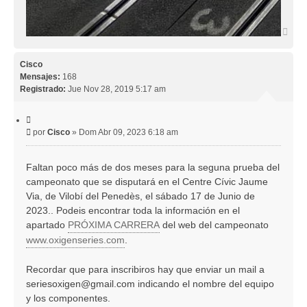
A
r
r
i
Cisco
b
Mensajes:
168
a
Registrado:
Jue Nov 28, 2019 5:17 am
C
i
M
por
Cisco
»
Dom Abr 09, 2023 6:18 am
t
e
a
r
n
Faltan poco más de dos meses para la seguna prueba del
s
campeonato que se disputará en el Centre Cívic Jaume
a
j
Via, de Vilobí del Penedès, el sábado 17 de Junio de
e
2023.. Podeis encontrar toda la información en el
apartado
PRÓXIMA CARRERA
del web del campeonato
www.oxigenseries.com
.
Recordar que para inscribiros hay que enviar un mail a
seriesoxigen@gmail.com
indicando el nombre del equipo
y los componentes.