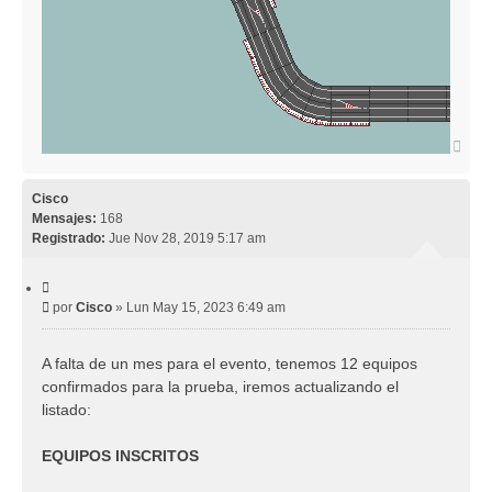
A
r
r
i
Cisco
b
Mensajes:
168
a
Registrado:
Jue Nov 28, 2019 5:17 am
C
i
M
por
Cisco
»
Lun May 15, 2023 6:49 am
t
e
a
r
n
A falta de un mes para el evento, tenemos 12 equipos
s
confirmados para la prueba, iremos actualizando el
a
j
listado:
e
EQUIPOS INSCRITOS