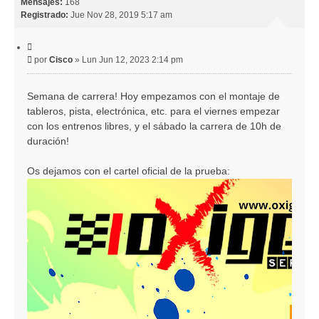
Mensajes:
168
a
Registrado:
Jue Nov 28, 2019 5:17 am
C
i
M
por
Cisco
»
Lun Jun 12, 2023 2:14 pm
t
e
a
r
n
Semana de carrera! Hoy empezamos con el montaje de
s
tableros, pista, electrónica, etc. para el viernes empezar
a
j
con los entrenos libres, y el sábado la carrera de 10h de
e
duración!
Os dejamos con el cartel oficial de la prueba: