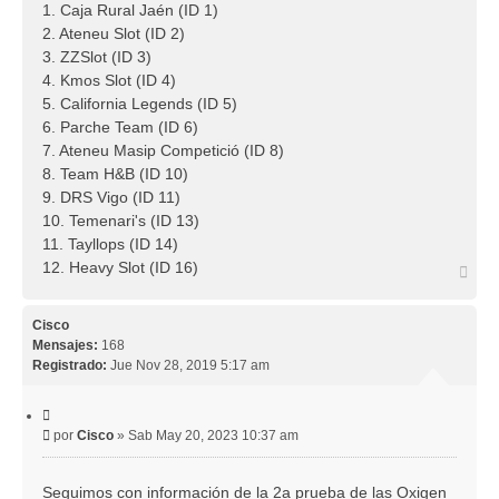
1. Caja Rural Jaén (ID 1)
2. Ateneu Slot (ID 2)
3. ZZSlot (ID 3)
4. Kmos Slot (ID 4)
5. California Legends (ID 5)
6. Parche Team (ID 6)
7. Ateneu Masip Competició (ID 8)
8. Team H&B (ID 10)
9. DRS Vigo (ID 11)
10. Temenari's (ID 13)
11. Tayllops (ID 14)
12. Heavy Slot (ID 16)
A
r
r
i
Cisco
b
Mensajes:
168
a
Registrado:
Jue Nov 28, 2019 5:17 am
C
i
M
por
Cisco
»
Sab May 20, 2023 10:37 am
t
e
a
r
n
Seguimos con información de la 2a prueba de las Oxigen
s