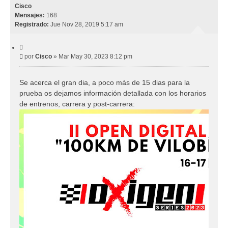
i
Cisco
b
Mensajes:
168
a
Registrado:
Jue Nov 28, 2019 5:17 am
C
i
M
por
Cisco
»
Mar May 30, 2023 8:12 pm
t
e
a
r
n
Se acerca el gran dia, a poco más de 15 dias para la
s
prueba os dejamos información detallada con los horarios
a
j
de entrenos, carrera y post-carrera:
e