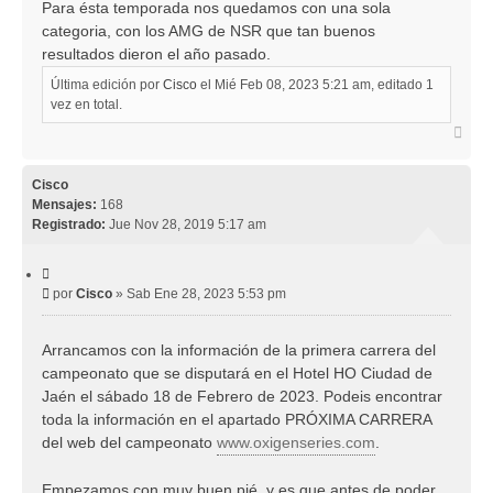
Para ésta temporada nos quedamos con una sola
categoria, con los AMG de NSR que tan buenos
resultados dieron el año pasado.
Última edición por
Cisco
el Mié Feb 08, 2023 5:21 am, editado 1
vez en total.
A
r
r
i
Cisco
b
Mensajes:
168
a
Registrado:
Jue Nov 28, 2019 5:17 am
C
i
M
por
Cisco
»
Sab Ene 28, 2023 5:53 pm
t
e
a
r
n
Arrancamos con la información de la primera carrera del
s
campeonato que se disputará en el Hotel HO Ciudad de
a
j
Jaén el sábado 18 de Febrero de 2023. Podeis encontrar
e
toda la información en el apartado PRÓXIMA CARRERA
del web del campeonato
www.oxigenseries.com
.
Empezamos con muy buen pié, y es que antes de poder