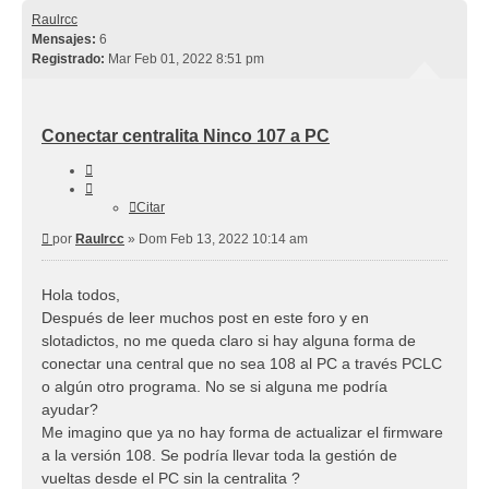
Raulrcc
Mensajes:
6
Registrado:
Mar Feb 01, 2022 8:51 pm
Conectar centralita Ninco 107 a PC
Citar
Citar
Mensaje
por
Raulrcc
»
Dom Feb 13, 2022 10:14 am
Hola todos,
Después de leer muchos post en este foro y en
slotadictos, no me queda claro si hay alguna forma de
conectar una central que no sea 108 al PC a través PCLC
o algún otro programa. No se si alguna me podría
ayudar?
Me imagino que ya no hay forma de actualizar el firmware
a la versión 108. Se podría llevar toda la gestión de
vueltas desde el PC sin la centralita ?