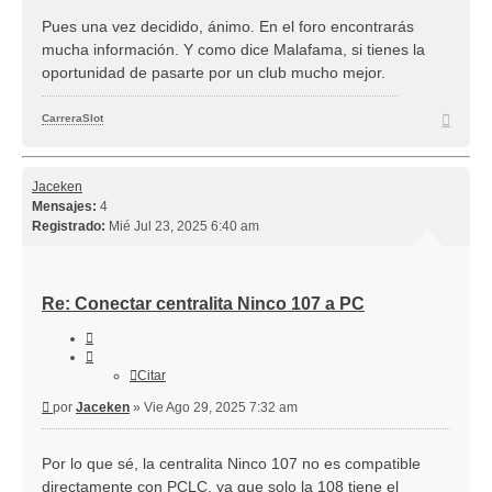
Pues una vez decidido, ánimo. En el foro encontrarás
mucha información. Y como dice Malafama, si tienes la
oportunidad de pasarte por un club mucho mejor.
Arriba
CarreraSlot
Jaceken
Mensajes:
4
Registrado:
Mié Jul 23, 2025 6:40 am
Re: Conectar centralita Ninco 107 a PC
Citar
Citar
Mensaje
por
Jaceken
»
Vie Ago 29, 2025 7:32 am
Por lo que sé, la centralita Ninco 107 no es compatible
directamente con PCLC, ya que solo la 108 tiene el