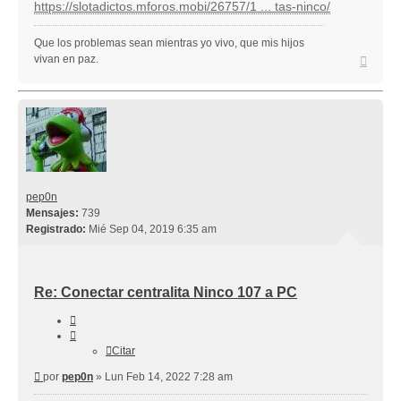
https://slotadictos.mforos.mobi/26757/1 ... tas-ninco/
Que los problemas sean mientras yo vivo, que mis hijos
Arriba
vivan en paz.
pep0n
Mensajes:
739
Registrado:
Mié Sep 04, 2019 6:35 am
Re: Conectar centralita Ninco 107 a PC
Citar
Citar
Mensaje
por
pep0n
»
Lun Feb 14, 2022 7:28 am