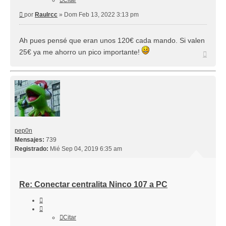
Citar
Mensaje
por
Raulrcc
»
Dom Feb 13, 2022 3:13 pm
Ah pues pensé que eran unos 120€ cada mando. Si valen
25€ ya me ahorro un pico importante!
Arriba
pep0n
Mensajes:
739
Registrado:
Mié Sep 04, 2019 6:35 am
Re: Conectar centralita Ninco 107 a PC
Citar
Citar