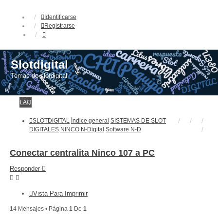
Identificarse
Registrarse
Slotdigital
Temas de slotdigital
FAQ
SLOTDIGITAL
Índice general
SISTEMAS DE SLOT
DIGITALES
NINCO N-Digital
Software N-D
Conectar centralita Ninco 107 a PC
Responder
Vista Para Imprimir
14 Mensajes • Página
1
De
1