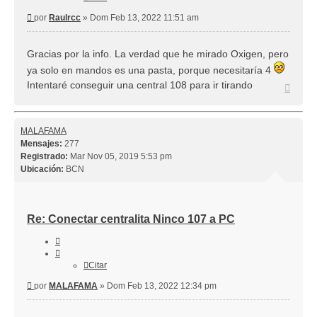
Mensaje
por
Raulrcc
»
Dom Feb 13, 2022 11:51 am
Gracias por la info. La verdad que he mirado Oxigen, pero
ya solo en mandos es una pasta, porque necesitaría 4
Intentaré conseguir una central 108 para ir tirando
Arriba
MALAFAMA
Mensajes:
277
Registrado:
Mar Nov 05, 2019 5:53 pm
Ubicación:
BCN
Re: Conectar centralita Ninco 107 a PC
Citar
Citar
Mensaje
por
MALAFAMA
»
Dom Feb 13, 2022 12:34 pm