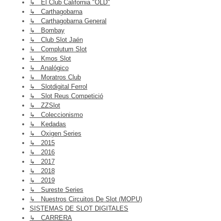
↳ El Club California "OLD"
↳ Carthagobarna
↳ Carthagobarna General
↳ Bombay
↳ Club Slot Jaén
↳ Complutum Slot
↳ Kmos Slot
↳ Analógico
↳ Moratros Club
↳ Slotdigital Ferrol
↳ Slot Reus Competició
↳ ZZSlot
↳ Coleccionismo
↳ Kedadas
↳ Oxigen Series
↳ 2015
↳ 2016
↳ 2017
↳ 2018
↳ 2019
↳ Sureste Series
↳ Nuestros Circuitos De Slot (MOPU)
SISTEMAS DE SLOT DIGITALES
↳ CARRERA