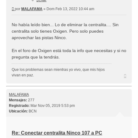
Citar
Mensaje
por
MALAFAMA
»
Dom Feb 13, 2022 10:44 am
No había leído bien... Lo de eliminar la centralita.... Sin
centralita solo tienes Oxigen. Pero solo puedes
aprovechar las pistas Ninco.
En el foro de Oxigen está toda la info que necesitas y si no
pregunta que la tendrás.
Que los problemas sean mientras yo vivo, que mis hijos
Arriba
vivan en paz.
MALAFAMA
Mensajes:
277
Registrado:
Mar Nov 05, 2019 5:53 pm
Ubicación:
BCN
Re: Conectar centralita Ninco 107 a PC