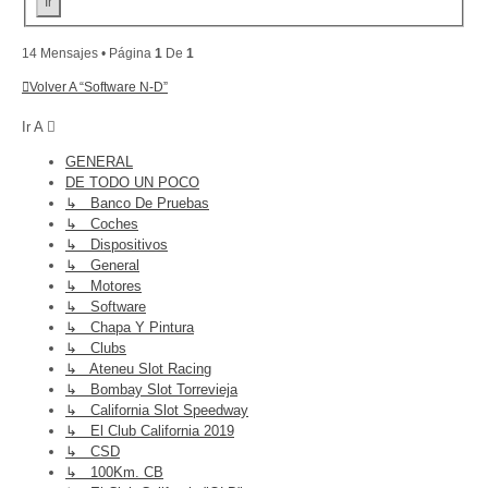
14 Mensajes • Página
1
De
1
Volver A “Software N-D”
Ir A
GENERAL
DE TODO UN POCO
↳ Banco De Pruebas
↳ Coches
↳ Dispositivos
↳ General
↳ Motores
↳ Software
↳ Chapa Y Pintura
↳ Clubs
↳ Ateneu Slot Racing
↳ Bombay Slot Torrevieja
↳ California Slot Speedway
↳ El Club California 2019
↳ CSD
↳ 100Km. CB