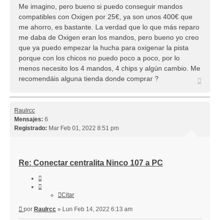
Me imagino, pero bueno si puedo conseguir mandos
compatibles con Oxigen por 25€, ya son unos 400€ que
me ahorro, es bastante. La verdad que lo que más reparo
me daba de Oxigen eran los mandos, pero bueno yo creo
que ya puedo empezar la hucha para oxigenar la pista
porque con los chicos no puedo poco a poco, por lo
menos necesito los 4 mandos, 4 chips y algún cambio. Me
recomendáis alguna tienda donde comprar ?
Arriba
Raulrcc
Mensajes:
6
Registrado:
Mar Feb 01, 2022 8:51 pm
Re: Conectar centralita Ninco 107 a PC
Citar
Citar
Mensaje
por
Raulrcc
»
Lun Feb 14, 2022 6:13 am