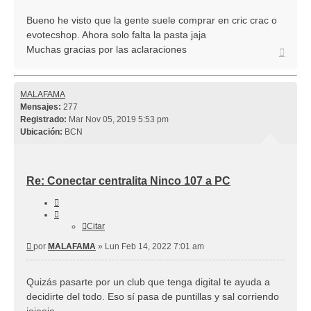
Bueno he visto que la gente suele comprar en cric crac o
evotecshop. Ahora solo falta la pasta jaja
Muchas gracias por las aclaraciones
Arriba
MALAFAMA
Mensajes:
277
Registrado:
Mar Nov 05, 2019 5:53 pm
Ubicación:
BCN
Re: Conectar centralita Ninco 107 a PC
Citar
Citar
Mensaje
por
MALAFAMA
»
Lun Feb 14, 2022 7:01 am
Quizás pasarte por un club que tenga digital te ayuda a
decidirte del todo. Eso sí pasa de puntillas y sal corriendo