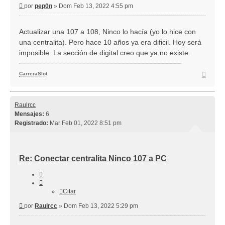
Mensaje
por
pep0n
»
Dom Feb 13, 2022 4:55 pm
Actualizar una 107 a 108, Ninco lo hacía (yo lo hice con
una centralita). Pero hace 10 años ya era dificil. Hoy será
imposible. La sección de digital creo que ya no existe.
Arriba
CarreraSlot
Raulrcc
Mensajes:
6
Registrado:
Mar Feb 01, 2022 8:51 pm
Re: Conectar centralita Ninco 107 a PC
Citar
Citar
Mensaje
por
Raulrcc
»
Dom Feb 13, 2022 5:29 pm