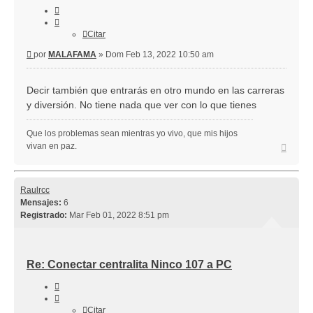
Citar
Citar
Mensaje
por
MALAFAMA
»
Dom Feb 13, 2022 10:50 am
Decir también que entrarás en otro mundo en las carreras
y diversión. No tiene nada que ver con lo que tienes
Que los problemas sean mientras yo vivo, que mis hijos
Arriba
vivan en paz.
Raulrcc
Mensajes:
6
Registrado:
Mar Feb 01, 2022 8:51 pm
Re: Conectar centralita Ninco 107 a PC
Citar
Citar