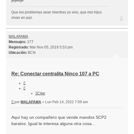
jejeeje
Que los problemas sean mientras yo vivo, que mis hijos
Arriba
vivan en paz.
MALAFAMA
Mensajes:
277
Registrado:
Mar Nov 05, 2019 5:53 pm
Ubicación:
BCN
Re: Conectar centralita Ninco 107 a PC
Citar
Citar
Mensaje
por
MALAFAMA
»
Lun Feb 14, 2022 7:09 am
Aquí hay un compañero que vende mandos SCP2
baratos. Igual te interesa alguna otra cosa...