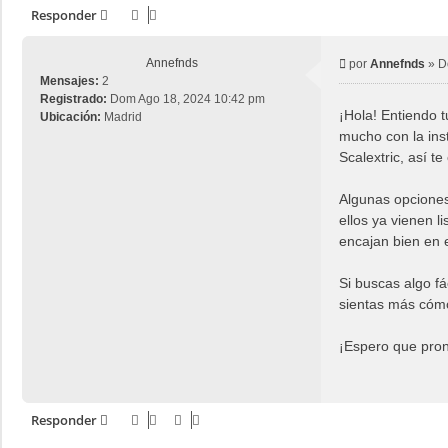
Responder
Annefnds
M
por
Annefnds
»
D
Mensajes:
2
e
Registrado:
Dom Ago 18, 2024 10:42 pm
n
¡Hola! Entiendo t
Ubicación:
Madrid
s
mucho con la ins
a
j
Scalextric, así t
e
Algunas opciones
ellos ya vienen l
encajan bien en 
Si buscas algo f
sientas más cómo
¡Espero que pront
Responder