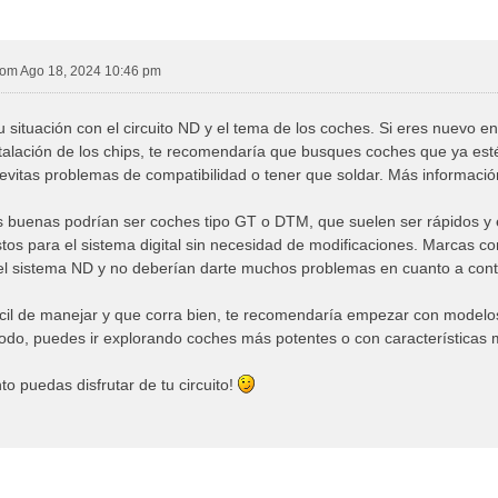
om Ago 18, 2024 10:46 pm
u situación con el circuito ND y el tema de los coches. Si eres nuevo en
talación de los chips, te recomendaría que busques coches que ya esté
e evitas problemas de compatibilidad o tener que soldar. Más informaci
 buenas podrían ser coches tipo GT o DTM, que suelen ser rápidos y 
istos para el sistema digital sin necesidad de modificaciones. Marcas 
el sistema ND y no deberían darte muchos problemas en cuanto a cont
ácil de manejar y que corra bien, te recomendaría empezar con model
do, puedes ir explorando coches más potentes o con características
o puedas disfrutar de tu circuito!