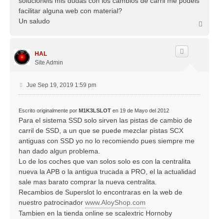
solucioneis mis dudas con los cambios de carril me podeis
facilitar alguna web con material?
Un saludo
A
r
r
i
HAL
b
a
Site Admin
M
Jue Sep 19, 2019 1:59 pm
e
n
Escrito originalmente por
s
M1K3LSLOT
en 19 de Mayo del 2012
Para el sistema SSD solo sirven las pistas de cambio de
a
j
carril de SSD, a un que se puede mezclar pistas SCX
e
antiguas con SSD yo no lo recomiendo pues siempre me
han dado algun problema.
Lo de los coches que van solos solo es con la centralita
nueva la APB o la antigua trucada a PRO, el la actualidad
sale mas barato comprar la nueva centralita.
Recambios de Superslot lo encontraras en la web de
nuestro patrocinador
www.AloyShop.com
Tambien en la tienda online se scalextric Hornoby