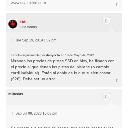
www.scalextric.com
A
r
r
i
HAL
b
a
Site Admin
M
Jue Sep 19, 2019 1:59 pm
e
n
Escrito originalmente por
s
dabyecto
en 19 de Mayo del 2012
Mirando los precios de pistas SSD en Aloy, he flipado con
a
j
el precio al que tienen las pistas del pit-lane (o cambio
e
carril individual). Están al doble de lo que suelen costar
(62€). Debe ser un error.
A
r
r
i
miikodas
b
a
M
Sab Jul 08, 2023 10:08 pm
e
n