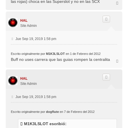
las rojas) choca en las Superslot y no en las SCX
A
r
r
i
HAL
b
a
Site Admin
M
Jue Sep 19, 2019 1:58 pm
e
n
Escrito originalmente por
s
M1K3LSLOT
en 1 de Febrero del 2012
Buff no uses carrera que las guias rompen la centralita
a
A
j
r
e
r
i
HAL
b
a
Site Admin
M
Jue Sep 19, 2019 1:58 pm
e
n
Escrito originalmente por
s
dogflute
en 7 de Febrero del 2012
a
j
M1K3LSLOT escribió:
e