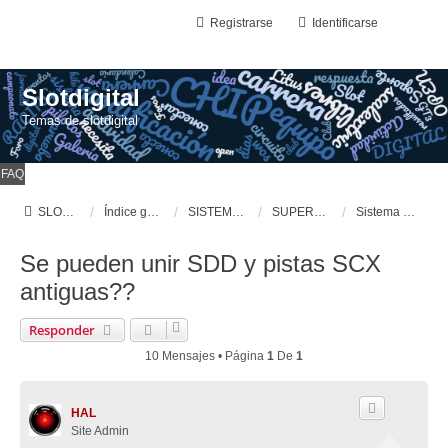
Registrarse
Identificarse
Slotdigital
Temas de slotdigital
FAQ
SLOTDIGITAL
Índice general
SISTEMAS DE SLOT DIGITALES
SUPERSLOT, Sport Digital
Sistema SSD
Se pueden unir SDD y pistas SCX
antiguas??
Responder
10 Mensajes • Página
1
De
1
HAL
Site Admin