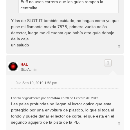
Buff no uses carrera que las guias rompen la
centralita
Y las de SLOT-IT también cuidado, no hagas como yo que
puse mi flamante mazda 787B, primera vuelta adiós
detector, luego me di cuenta que había otra guía debajo
de la caja.
un saludo
A
r
r
i
HAL
b
a
Site Admin
M
Jue Sep 19, 2019 1:58 pm
e
n
Escrito originalmente por
s
er matao
en 20 de Febrero del 2012
Las palas profundas no llegan al lector optico que esta
a
j
protegido por una envoltura de plastico, lo que si toca el
e
fondo y puede dañar el lector de corte, el que esta en el
segundo agujero de la pista de la PB.
A
r