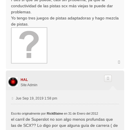
j
conductividad de las pistas scx más viejas te puede dar
e
problemas.
Yo tengo tres juegos de pistas adaptadoras y hago mezcla
de pistas.
A
r
r
i
HAL
b
a
Site Admin
M
Jue Sep 19, 2019 1:58 pm
e
n
Escrito originalmente por
s
RickBlaine
en 31 de Enero del 2012
el carril de Superslot no son algo menos profundas que
a
j
las de SCX?? Lo digo por que alguna guía de carrera ( de
e