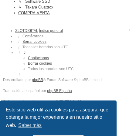
↳ Software SSD
↳ Takara Quattrox
COMPRA-VENTA
SLOTDIGITAL
Índice general
Contáctanos
Borrar cookies
Todos los horarios son
UTC
Contáctanos
Borrar cookies
Todos los horarios son
UTC
Desarrollado por
phpBB
® Forum Software © phpBB Limited
Traducción al español por
phpBB España
Style
we_universal
created by INVENTEA & v12mike
Este sitio web utiliza cookies para asegurar que
Privacidad
|
Condiciones
obtenga la mejor experiencia en nuestro sitio
web.
Saber más