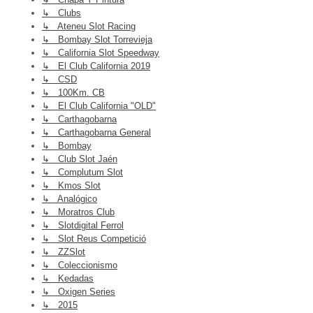
↳ Clubs
↳ Ateneu Slot Racing
↳ Bombay Slot Torrevieja
↳ California Slot Speedway
↳ El Club California 2019
↳ CSD
↳ 100Km. CB
↳ El Club California "OLD"
↳ Carthagobarna
↳ Carthagobarna General
↳ Bombay
↳ Club Slot Jaén
↳ Complutum Slot
↳ Kmos Slot
↳ Analógico
↳ Moratros Club
↳ Slotdigital Ferrol
↳ Slot Reus Competició
↳ ZZSlot
↳ Coleccionismo
↳ Kedadas
↳ Oxigen Series
↳ 2015