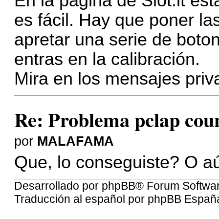
En la página de Slot.it es
es fácil. Hay que poner l
apretar una serie de boton
entras en la calibración.
Mira en los mensajes priv
Re: Problema pclap coun
por
MALAFAMA
Que, lo conseguiste? O a
Desarrollado por
phpBB
® Forum Softwa
Traducción al español por
phpBB Españ