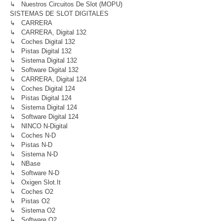
↳ Nuestros Circuitos De Slot (MOPU)
SISTEMAS DE SLOT DIGITALES
↳ CARRERA
↳ CARRERA, Digital 132
↳ Coches Digital 132
↳ Pistas Digital 132
↳ Sistema Digital 132
↳ Software Digital 132
↳ CARRERA, Digital 124
↳ Coches Digital 124
↳ Pistas Digital 124
↳ Sistema Digital 124
↳ Software Digital 124
↳ NINCO N-Digital
↳ Coches N-D
↳ Pistas N-D
↳ Sistema N-D
↳ NBase
↳ Software N-D
↳ Oxigen Slot.it
↳ Coches O2
↳ Pistas O2
↳ Sistema O2
↳ Software O2