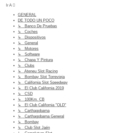
Ir A
GENERAL
DE TODO UN POCO
↳ Banco De Pruebas
↳ Coches
↳ Dispositivos
↳ General
↳ Motores
↳ Software
↳ Chapa Y Pintura
↳ Clubs
↳ Ateneu Slot Racing
↳ Bombay Slot Torrevieja
↳ California Slot Speedway
↳ El Club California 2019
↳ CSD
↳ 100Km. CB
↳ El Club California "OLD"
↳ Carthagobarna
↳ Carthagobarna General
↳ Bombay
↳ Club Slot Jaén