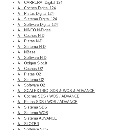
↳ CARRERA, Digital 124
↳ Coches Digital 124
↳ Pistas Digital 124
↳ Sistema Digital 124
↳ Software Digital 124
↳ NINCO N-Digital
↳ Coches N-D
↳ Pistas N-D
↳ Sistema N-D
↳ NBase
↳ Software N-D
↳ Oxigen Slot.it
↳ Coches O2
↳ Pistas O2
↳ Sistema O2
↳ Software O2
↳ SCALEXTRIC, SDS & WOS & ADVANCE
↳ Coches SDS / WOS / ADVANCE
↳ Pistas SDS / WOS / ADVANCE
↳ Sistema SDS
↳ Sistema WOS
↳ Sistema ADVANCE
↳ SLOTER
↳ Software SDS