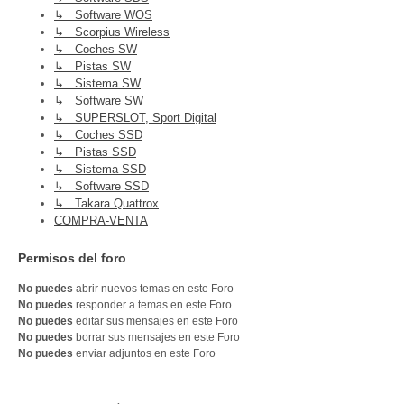
↳ Software WOS
↳ Scorpius Wireless
↳ Coches SW
↳ Pistas SW
↳ Sistema SW
↳ Software SW
↳ SUPERSLOT, Sport Digital
↳ Coches SSD
↳ Pistas SSD
↳ Sistema SSD
↳ Software SSD
↳ Takara Quattrox
COMPRA-VENTA
Permisos del foro
No puedes
abrir nuevos temas en este Foro
No puedes
responder a temas en este Foro
No puedes
editar sus mensajes en este Foro
No puedes
borrar sus mensajes en este Foro
No puedes
enviar adjuntos en este Foro