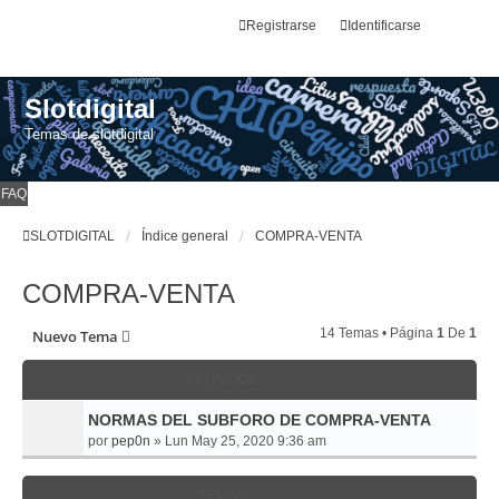
Registrarse
Identificarse
Slotdigital
Temas de slotdigital
FAQ
SLOTDIGITAL
Índice general
COMPRA-VENTA
COMPRA-VENTA
14 Temas • Página
1
De
1
Nuevo Tema
ANUNCIOS
NORMAS DEL SUBFORO DE COMPRA-VENTA
por
pep0n
»
Lun May 25, 2020 9:36 am
TEMAS