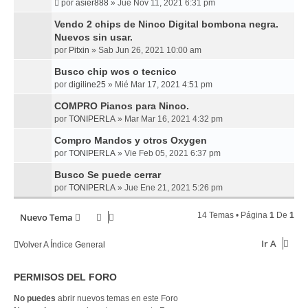
por
asier888
»
Jue Nov 11, 2021 6:31 pm
Vendo 2 chips de Ninco Digital bombona negra.
Nuevos sin usar.
por
Pitxin
»
Sab Jun 26, 2021 10:00 am
Busco chip wos o tecnico
por
digiline25
»
Mié Mar 17, 2021 4:51 pm
COMPRO Pianos para Ninco.
por
TONIPERLA
»
Mar Mar 16, 2021 4:32 pm
Compro Mandos y otros Oxygen
por
TONIPERLA
»
Vie Feb 05, 2021 6:37 pm
Busco Se puede cerrar
por
TONIPERLA
»
Jue Ene 21, 2021 5:26 pm
14 Temas • Página
1
De
1
Nuevo Tema
Ir A
Volver A Índice General
PERMISOS DEL FORO
No puedes
abrir nuevos temas en este Foro