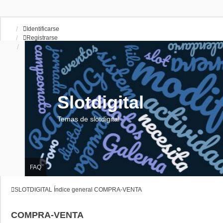
Identificarse
Registrarse
Slotdigital
Temas de slotdigital
FAQ
SLOTDIGITAL
Índice general
COMPRA-VENTA
COMPRA-VENTA