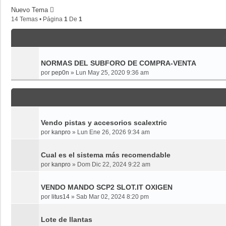
Nuevo Tema
14 Temas • Página
1
De
1
A
NORMAS DEL SUBFORO DE COMPRA-VENTA
por
pep0n
»
Lun May 25, 2020 9:36 am
Vendo pistas y accesorios scalextric
por
kanpro
»
Lun Ene 26, 2026 9:34 am
Cual es el sistema más recomendable
por
kanpro
»
Dom Dic 22, 2024 9:22 am
VENDO MANDO SCP2 SLOT.IT OXIGEN
por
litus14
»
Sab Mar 02, 2024 8:20 pm
Lote de llantas