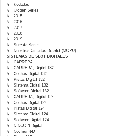
↳ Kedadas
↳ Oxigen Series
↳ 2015
↳ 2016
↳ 2017
↳ 2018
↳ 2019
↳ Sureste Series
↳ Nuestros Circuitos De Slot (MOPU)
SISTEMAS DE SLOT DIGITALES
↳ CARRERA
↳ CARRERA, Digital 132
↳ Coches Digital 132
↳ Pistas Digital 132
↳ Sistema Digital 132
↳ Software Digital 132
↳ CARRERA, Digital 124
↳ Coches Digital 124
↳ Pistas Digital 124
↳ Sistema Digital 124
↳ Software Digital 124
↳ NINCO N-Digital
↳ Coches N-D