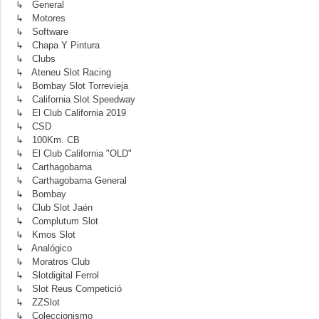
↳ General
↳ Motores
↳ Software
↳ Chapa Y Pintura
↳ Clubs
↳ Ateneu Slot Racing
↳ Bombay Slot Torrevieja
↳ California Slot Speedway
↳ El Club California 2019
↳ CSD
↳ 100Km. CB
↳ El Club California "OLD"
↳ Carthagobarna
↳ Carthagobarna General
↳ Bombay
↳ Club Slot Jaén
↳ Complutum Slot
↳ Kmos Slot
↳ Analógico
↳ Moratros Club
↳ Slotdigital Ferrol
↳ Slot Reus Competició
↳ ZZSlot
↳ Coleccionismo