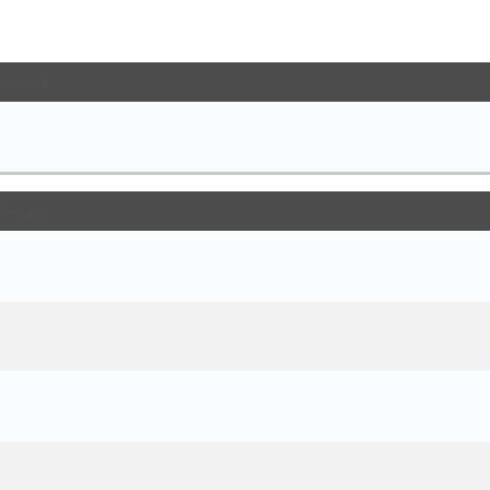
nuncios
Temas