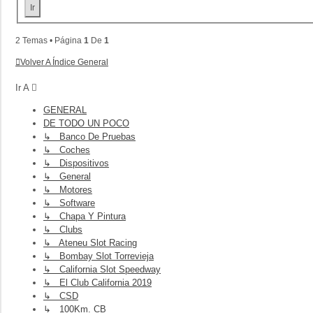
2 Temas • Página
1
De
1
Volver A Índice General
Ir A
GENERAL
DE TODO UN POCO
↳ Banco De Pruebas
↳ Coches
↳ Dispositivos
↳ General
↳ Motores
↳ Software
↳ Chapa Y Pintura
↳ Clubs
↳ Ateneu Slot Racing
↳ Bombay Slot Torrevieja
↳ California Slot Speedway
↳ El Club California 2019
↳ CSD
↳ 100Km. CB