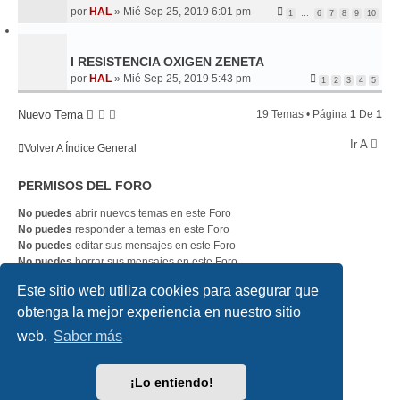
por
HAL
»
Mié Sep 25, 2019 6:01 pm
1
…
6
7
8
9
10
I RESISTENCIA OXIGEN ZENETA
por
HAL
»
Mié Sep 25, 2019 5:43 pm
1
2
3
4
5
Nuevo Tema
19 Temas • Página
1
De
1
Ir A
Volver A Índice General
PERMISOS DEL FORO
No puedes
abrir nuevos temas en este Foro
No puedes
responder a temas en este Foro
No puedes
editar sus mensajes en este Foro
No puedes
borrar sus mensajes en este Foro
No puedes
enviar adjuntos en este Foro
Este sitio web utiliza cookies para asegurar que
obtenga la mejor experiencia en nuestro sitio
SLOTDIGITAL
Índice general
Contáctanos
web.
Saber más
Desarrollado por
phpBB
® Forum Software © phpBB Limited
¡Lo entiendo!
Traducción al español por
phpBB España
Style
we_universal
created by INVENTEA & v12mike