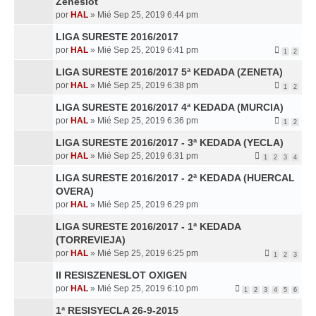
Zeneslot
por
HAL
»
Mié Sep 25, 2019 6:44 pm
LIGA SURESTE 2016/2017
por
HAL
»
Mié Sep 25, 2019 6:41 pm
1
2
LIGA SURESTE 2016/2017 5ª KEDADA (ZENETA)
por
HAL
»
Mié Sep 25, 2019 6:38 pm
1
2
LIGA SURESTE 2016/2017 4ª KEDADA (MURCIA)
por
HAL
»
Mié Sep 25, 2019 6:36 pm
1
2
LIGA SURESTE 2016/2017 - 3ª KEDADA (YECLA)
por
HAL
»
Mié Sep 25, 2019 6:31 pm
1
2
3
4
LIGA SURESTE 2016/2017 - 2ª KEDADA (HUERCAL
OVERA)
por
HAL
»
Mié Sep 25, 2019 6:29 pm
LIGA SURESTE 2016/2017 - 1ª KEDADA
(TORREVIEJA)
por
HAL
»
Mié Sep 25, 2019 6:25 pm
1
2
3
II RESISZENESLOT OXIGEN
por
HAL
»
Mié Sep 25, 2019 6:10 pm
1
2
3
4
5
6
1ª RESISYECLA 26-9-2015