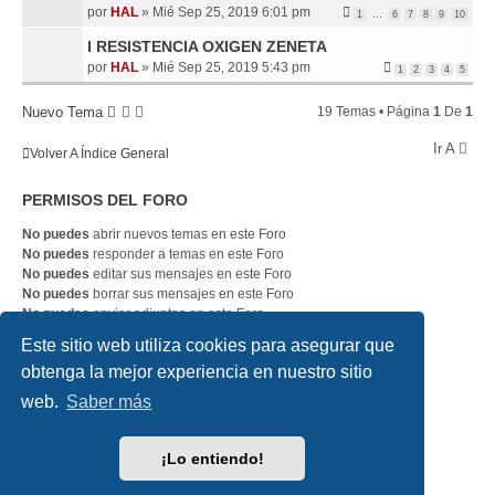
por
HAL
»
Mié Sep 25, 2019 6:01 pm
1
…
6
7
8
9
10
I RESISTENCIA OXIGEN ZENETA
por
HAL
»
Mié Sep 25, 2019 5:43 pm
1
2
3
4
5
Nuevo Tema
19 Temas • Página
1
De
1
Ir A
Volver A Índice General
PERMISOS DEL FORO
No puedes
abrir nuevos temas en este Foro
No puedes
responder a temas en este Foro
No puedes
editar sus mensajes en este Foro
No puedes
borrar sus mensajes en este Foro
No puedes
enviar adjuntos en este Foro
Este sitio web utiliza cookies para asegurar que
obtenga la mejor experiencia en nuestro sitio
SLOTDIGITAL
Índice general
Contáctanos
web.
Saber más
Desarrollado por
phpBB
® Forum Software © phpBB Limited
Traducción al español por
phpBB España
¡Lo entiendo!
Style
we_universal
created by INVENTEA & v12mike
Privacidad
|
Condiciones