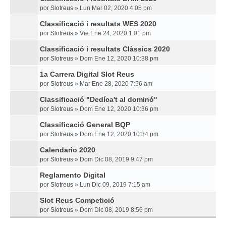
por
Slotreus
»
Lun Mar 02, 2020 4:05 pm
Classificació i resultats WES 2020
por
Slotreus
»
Vie Ene 24, 2020 1:01 pm
Classificació i resultats Clàssics 2020
por
Slotreus
»
Dom Ene 12, 2020 10:38 pm
1a Carrera Digital Slot Reus
por
Slotreus
»
Mar Ene 28, 2020 7:56 am
Classificació "Dedíca't al dominó"
por
Slotreus
»
Dom Ene 12, 2020 10:36 pm
Classificació General BQP
por
Slotreus
»
Dom Ene 12, 2020 10:34 pm
Calendario 2020
por
Slotreus
»
Dom Dic 08, 2019 9:47 pm
Reglamento Digital
por
Slotreus
»
Lun Dic 09, 2019 7:15 am
Slot Reus Competició
por
Slotreus
»
Dom Dic 08, 2019 8:56 pm