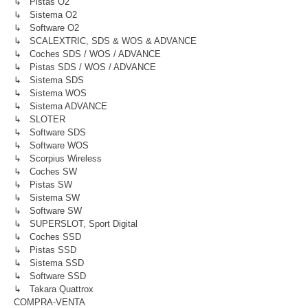
↳ Pistas O2
↳ Sistema O2
↳ Software O2
↳ SCALEXTRIC, SDS & WOS & ADVANCE
↳ Coches SDS / WOS / ADVANCE
↳ Pistas SDS / WOS / ADVANCE
↳ Sistema SDS
↳ Sistema WOS
↳ Sistema ADVANCE
↳ SLOTER
↳ Software SDS
↳ Software WOS
↳ Scorpius Wireless
↳ Coches SW
↳ Pistas SW
↳ Sistema SW
↳ Software SW
↳ SUPERSLOT, Sport Digital
↳ Coches SSD
↳ Pistas SSD
↳ Sistema SSD
↳ Software SSD
↳ Takara Quattrox
COMPRA-VENTA