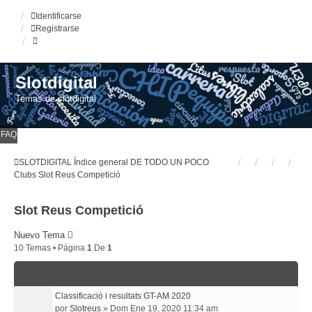
Identificarse
Registrarse
Slotdigital
Temas de slotdigital
FAQ
SLOTDIGITAL
Índice general
DE TODO UN POCO
Clubs
Slot Reus Competició
Slot Reus Competició
Nuevo Tema
10 Temas • Página
1
De
1
Temas
Classificació i resultats GT-AM 2020
por
Slotreus
»
Dom Ene 19, 2020 11:34 am