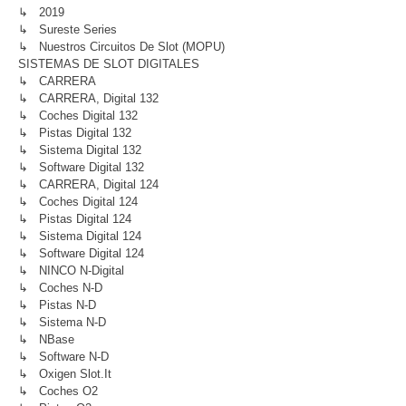
↳ 2019
↳ Sureste Series
↳ Nuestros Circuitos De Slot (MOPU)
SISTEMAS DE SLOT DIGITALES
↳ CARRERA
↳ CARRERA, Digital 132
↳ Coches Digital 132
↳ Pistas Digital 132
↳ Sistema Digital 132
↳ Software Digital 132
↳ CARRERA, Digital 124
↳ Coches Digital 124
↳ Pistas Digital 124
↳ Sistema Digital 124
↳ Software Digital 124
↳ NINCO N-Digital
↳ Coches N-D
↳ Pistas N-D
↳ Sistema N-D
↳ NBase
↳ Software N-D
↳ Oxigen Slot.it
↳ Coches O2