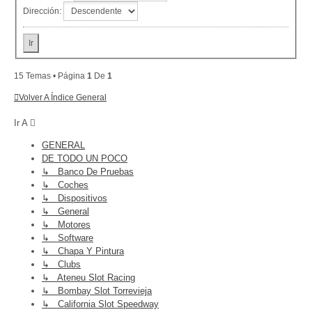
Dirección:
15 Temas • Página
1
De
1
Volver A Índice General
Ir A
GENERAL
DE TODO UN POCO
↳ Banco De Pruebas
↳ Coches
↳ Dispositivos
↳ General
↳ Motores
↳ Software
↳ Chapa Y Pintura
↳ Clubs
↳ Ateneu Slot Racing
↳ Bombay Slot Torrevieja
↳ California Slot Speedway