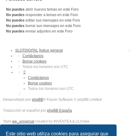
No puedes
abrir nuevos temas en este Foro
No puedes
responder a temas en este Foro
No puedes
editar sus mensajes en este Foro
No puedes
borrar sus mensajes en este Foro
No puedes
enviar adjuntos en este Foro
SLOTDIGITAL
Índice general
Contáctanos
Borrar cookies
Todos los horarios son
UTC
Contáctanos
Borrar cookies
Todos los horarios son
UTC
Desarrollado por
phpBB
® Forum Software © phpBB Limited
Traducción al español por
phpBB España
Style
we_universal
created by INVENTEA & v12mike
Privacidad
|
Condiciones
Este sitio web utiliza cookies para asegurar que