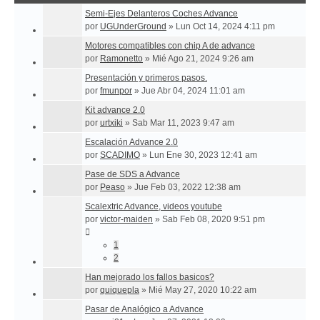
Semi-Ejes Delanteros Coches Advance
por
UGUnderGround
»
Lun Oct 14, 2024 4:11 pm
Motores compatibles con chip A de advance
por
Ramonetto
»
Mié Ago 21, 2024 9:26 am
Presentación y primeros pasos.
por
fmunpor
»
Jue Abr 04, 2024 11:01 am
Kit advance 2.0
por
urtxiki
»
Sab Mar 11, 2023 9:47 am
Escalación Advance 2.0
por
SCADIMO
»
Lun Ene 30, 2023 12:41 am
Pase de SDS a Advance
por
Peaso
»
Jue Feb 03, 2022 12:38 am
Scalextric Advance, videos youtube
por
victor-maiden
»
Sab Feb 08, 2020 9:51 pm
1
2
Han mejorado los fallos basicos?
por
quiquepla
»
Mié May 27, 2020 10:22 am
Pasar de Analógico a Advance