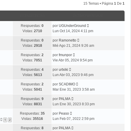
15 Temas • Página
1
De
1
ESTADÍSTICAS
ÚLTIMO MENSAJE
Respuestas:
0
por
UGUnderGround
Vistas:
2710
Lun Oct 14, 2024 4:11 pm
Respuestas:
0
por
Ramonetto
Vistas:
2918
Mié Ago 21, 2024 9:26 am
Respuestas:
2
por
fmunpor
Vistas:
7051
Vie Abr 05, 2024 9:54 pm
Respuestas:
4
por
urtxiki
Vistas:
5613
Lun Abr 03, 2023 9:46 pm
Respuestas:
2
por
SCADIMO
Vistas:
5041
Mar Ene 31, 2023 3:58 am
Respuestas:
9
por
PALMA
Vistas:
8831
Lun Ene 30, 2023 8:33 pm
Respuestas:
35
por
Peaso
Vistas:
35516
Lun Feb 07, 2022 2:59 pm
1
2
Respuestas:
8
por
PALMA