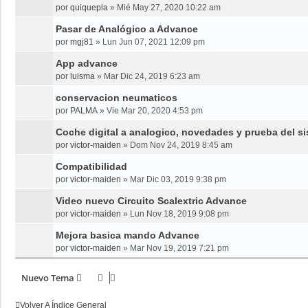
por
quiquepla
»
Mié May 27, 2020 10:22 am
Pasar de Analógico a Advance
por
mgj81
»
Lun Jun 07, 2021 12:09 pm
App advance
por
luisma
»
Mar Dic 24, 2019 6:23 am
conservacion neumaticos
por
PALMA
»
Vie Mar 20, 2020 4:53 pm
Coche digital a analogico, novedades y prueba del s
por
victor-maiden
»
Dom Nov 24, 2019 8:45 am
Compatibilidad
por
victor-maiden
»
Mar Dic 03, 2019 9:38 pm
Video nuevo Circuito Scalextric Advance
por
victor-maiden
»
Lun Nov 18, 2019 9:08 pm
Mejora basica mando Advance
por
victor-maiden
»
Mar Nov 19, 2019 7:21 pm
Nuevo Tema
Volver A Índice General