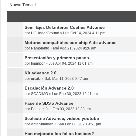
Nuevo Tema
T
Semi-Ejes Delanteros Coches Advance
por
UGUnderGround
»
Lun Oct 14, 2024 4:11 pm
Motores compatibles con chip A de advance
por
Ramonetto
»
Mié Ago 21, 2024 9:26 am
Presentación y primeros pasos.
por
fmunpor
»
Jue Abr 04, 2024 11:01 am
Kit advance 2.0
por
urtxiki
»
Sab Mar 11, 2023 9:47 am
Escalación Advance 2.0
por
SCADIMO
»
Lun Ene 30, 2023 12:41 am
Pase de SDS a Advance
por
Peaso
»
Jue Feb 03, 2022 12:38 am
Scalextric Advance, videos youtube
por
victor-maiden
»
Sab Feb 08, 2020 9:51 pm
Han mejorado los fallos basicos?