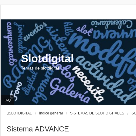
Slotdigital
Temas de slotdigital
FAQ
SLOTDIGITAL
Índice general
SISTEMAS DE SLOT DIGITALES
SC
Sistema ADVANCE