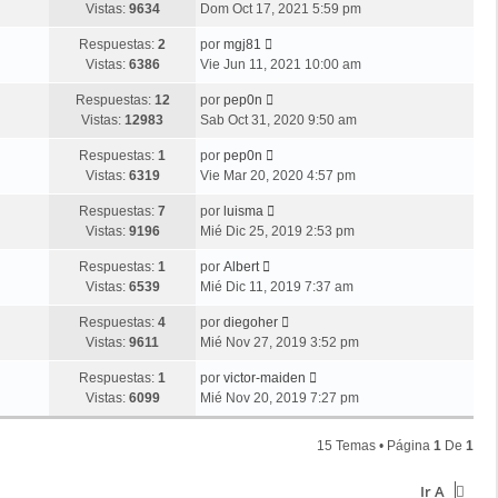
Vistas:
9634
Dom Oct 17, 2021 5:59 pm
Respuestas:
2
por
mgj81
Vistas:
6386
Vie Jun 11, 2021 10:00 am
Respuestas:
12
por
pep0n
Vistas:
12983
Sab Oct 31, 2020 9:50 am
Respuestas:
1
por
pep0n
Vistas:
6319
Vie Mar 20, 2020 4:57 pm
Respuestas:
7
por
luisma
Vistas:
9196
Mié Dic 25, 2019 2:53 pm
Respuestas:
1
por
Albert
Vistas:
6539
Mié Dic 11, 2019 7:37 am
Respuestas:
4
por
diegoher
Vistas:
9611
Mié Nov 27, 2019 3:52 pm
Respuestas:
1
por
victor-maiden
Vistas:
6099
Mié Nov 20, 2019 7:27 pm
15 Temas • Página
1
De
1
Ir A