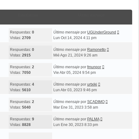
Estadísticas
Último mensaje
Respuestas:
0
Último mensaje
por
UGUnderGround
Vistas:
2709
Lun Oct 14, 2024 4:11 pm
Respuestas:
0
Último mensaje
por
Ramonetto
Vistas:
2915
Mié Ago 21, 2024 9:26 am
Respuestas:
2
Último mensaje
por
fmunpor
Vistas:
7050
Vie Abr 05, 2024 9:54 pm
Respuestas:
4
Último mensaje
por
urtxiki
Vistas:
5610
Lun Abr 03, 2023 9:46 pm
Respuestas:
2
Último mensaje
por
SCADIMO
Vistas:
5040
Mar Ene 31, 2023 3:58 am
Respuestas:
9
Último mensaje
por
PALMA
Vistas:
8828
Lun Ene 30, 2023 8:33 pm