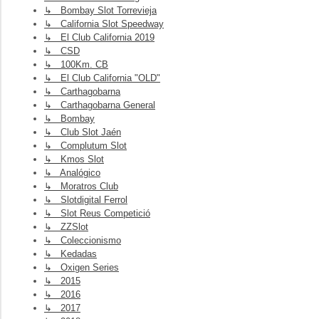
↳ Bombay Slot Torrevieja
↳ California Slot Speedway
↳ El Club California 2019
↳ CSD
↳ 100Km. CB
↳ El Club California "OLD"
↳ Carthagobarna
↳ Carthagobarna General
↳ Bombay
↳ Club Slot Jaén
↳ Complutum Slot
↳ Kmos Slot
↳ Analógico
↳ Moratros Club
↳ Slotdigital Ferrol
↳ Slot Reus Competició
↳ ZZSlot
↳ Coleccionismo
↳ Kedadas
↳ Oxigen Series
↳ 2015
↳ 2016
↳ 2017