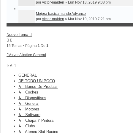
por
victor-maiden
»
Lun Nov 18, 2019 9:08 pm
Mejora basica mando Advance
por
victor-maiden
»
Mar Nov 19, 2019 7:21 pm
Nuevo Tema
15 Temas • Página
1
De
1
Volver A Índice General
Ir A
GENERAL
DE TODO UN POCO
↳ Banco De Pruebas
↳ Coches
↳ Dispositivos
↳ General
↳ Motores
↳ Software
↳ Chapa Y Pintura
↳ Clubs
↳ Ateneu Slot Racing