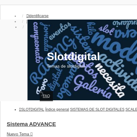
Identificarse
Registrarse
Slotdigital
Temas de slotdigital
FAQ
SLOTDIGITAL
Índice general
SISTEMAS DE SLOT DIGITALES
SCALE
Sistema ADVANCE
Nuevo Tema