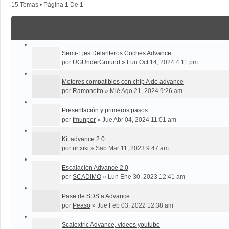
15 Temas • Página
1
De
1
Semi-Ejes Delanteros Coches Advance
por
UGUnderGround
»
Lun Oct 14, 2024 4:11 pm
Motores compatibles con chip A de advance
por
Ramonetto
»
Mié Ago 21, 2024 9:26 am
Presentación y primeros pasos.
por
fmunpor
»
Jue Abr 04, 2024 11:01 am
Kit advance 2.0
por
urtxiki
»
Sab Mar 11, 2023 9:47 am
Escalación Advance 2.0
por
SCADIMO
»
Lun Ene 30, 2023 12:41 am
Pase de SDS a Advance
por
Peaso
»
Jue Feb 03, 2022 12:38 am
Scalextric Advance, videos youtube