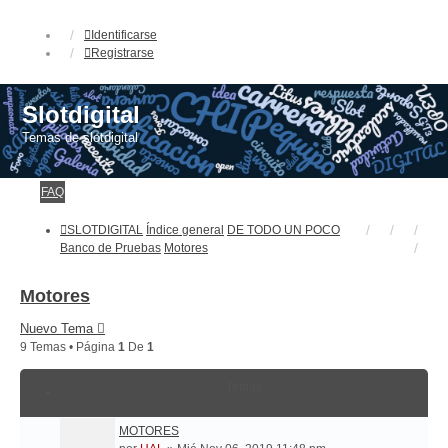
Identificarse
Registrarse
Slotdigital
Temas de slotdigital
FAQ
SLOTDIGITAL
Índice general
DE TODO UN POCO
Banco de Pruebas
Motores
Motores
Nuevo Tema
9 Temas • Página
1
De
1
Temas
MOTORES