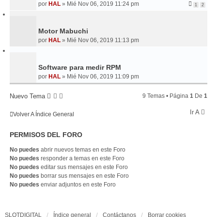
por
HAL
»
Mié Nov 06, 2019 11:24 pm
1
2
Motor Mabuchi
por
HAL
»
Mié Nov 06, 2019 11:13 pm
Software para medir RPM
por
HAL
»
Mié Nov 06, 2019 11:09 pm
Nuevo Tema
9 Temas • Página
1
De
1
Ir A
Volver A Índice General
PERMISOS DEL FORO
No puedes
abrir nuevos temas en este Foro
No puedes
responder a temas en este Foro
No puedes
editar sus mensajes en este Foro
No puedes
borrar sus mensajes en este Foro
No puedes
enviar adjuntos en este Foro
SLOTDIGITAL
Índice general
Contáctanos
Borrar cookies