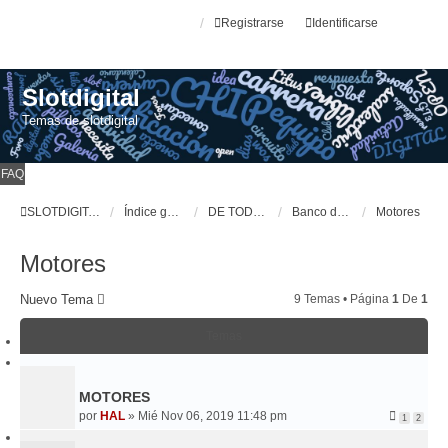
Registrarse
Identificarse
Slotdigital
Temas de slotdigital
FAQ
SLOTDIGITAL
Índice general
DE TODO UN POCO
Banco de Pruebas
Motores
Motores
Nuevo Tema
9 Temas • Página
1
De
1
Temas
MOTORES
por
HAL
»
Mié Nov 06, 2019 11:48 pm
1
2