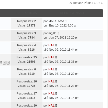
20 Temas • Página
1
De
1
ESTADÍSTICAS
ÚLTIMO MENSAJE
Respuestas:
2
por
MALAFAMA
Vistas:
17378
Lun Ene 10, 2022 9:00 am
Respuestas:
3
por
mgj81
Vistas:
7784
Lun Jun 07, 2021 12:20 pm
Respuestas:
4
por
HAL
Vistas:
8516
Mié Nov 06, 2019 11:44 pm
Respuestas:
25
por
HAL
Vistas:
21508
Mié Nov 06, 2019 11:38 pm
1
2
Respuestas:
6
por
HAL
Vistas:
8210
Mié Nov 06, 2019 11:29 pm
Respuestas:
16
por
HAL
Vistas:
19735
Mié Nov 06, 2019 11:23 pm
Respuestas:
17
por
HAL
Vistas:
13816
Mié Nov 06, 2019 11:14 pm
Respuestas:
10
por
HAL