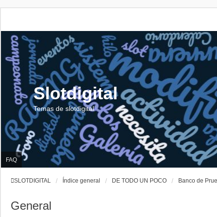
Slotdigital
Temas de slotdigital
FAQ
SLOTDIGITAL
Índice general
DE TODO UN POCO
Banco de Pru
General