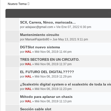
Nuevo Tema
T
SCX, Carrera, Ninco, mariscada…
por
adajaac@gmail.com
»
Vie Ene 07, 2022 6:30 pm
Mantenimiento circuito
por
ManuelFajardo80
»
Jue May 13, 2021 9:11 pm
DGTSlot nuevo sistema
por
HAL
»
Mié Nov 06, 2019 11:44 pm
TRES SECTORES EN UN CIRCUITO.
por
HAL
»
Mié Nov 06, 2019 11:37 pm
EL FUTURO DEL DIGITAL?????
por
HAL
»
Mié Nov 06, 2019 11:29 pm
¿Scalextric digital system o el scalextric de toda la v
por
HAL
»
Mié Nov 06, 2019 11:23 pm
Método para aplanar un chasis
por
HAL
»
Mié Nov 06, 2019 11:13 pm
Sección cable slot