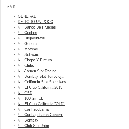
Ir A
GENERAL
DE TODO UN POCO
↳ Banco De Pruebas
↳ Coches
↳ Dispositivos
↳ General
↳ Motores
↳ Software
↳ Chapa Y Pintura
↳ Clubs
↳ Ateneu Slot Racing
↳ Bombay Slot Torrevieja
↳ California Slot Speedway
↳ El Club California 2019
↳ CSD
↳ 100Km. CB
↳ El Club California "OLD"
↳ Carthagobarna
↳ Carthagobarna General
↳ Bombay
↳ Club Slot Jaén