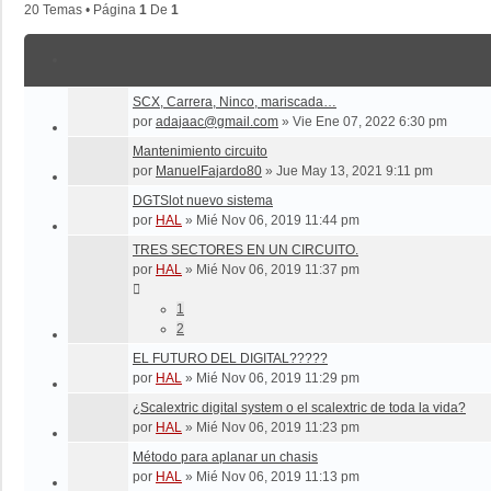
20 Temas • Página
1
De
1
SCX, Carrera, Ninco, mariscada…
por
adajaac@gmail.com
»
Vie Ene 07, 2022 6:30 pm
Mantenimiento circuito
por
ManuelFajardo80
»
Jue May 13, 2021 9:11 pm
DGTSlot nuevo sistema
por
HAL
»
Mié Nov 06, 2019 11:44 pm
TRES SECTORES EN UN CIRCUITO.
por
HAL
»
Mié Nov 06, 2019 11:37 pm
1
2
EL FUTURO DEL DIGITAL?????
por
HAL
»
Mié Nov 06, 2019 11:29 pm
¿Scalextric digital system o el scalextric de toda la vida?
por
HAL
»
Mié Nov 06, 2019 11:23 pm
Método para aplanar un chasis
por
HAL
»
Mié Nov 06, 2019 11:13 pm