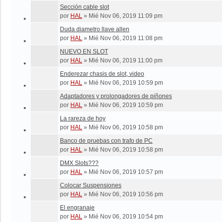
Sección cable slot
por
HAL
»
Mié Nov 06, 2019 11:09 pm
Duda diametro llave allen
por
HAL
»
Mié Nov 06, 2019 11:08 pm
NUEVO EN SLOT
por
HAL
»
Mié Nov 06, 2019 11:00 pm
Enderezar chasis de slot, video
por
HAL
»
Mié Nov 06, 2019 10:59 pm
Adaptadores y prolongadores de piñones
por
HAL
»
Mié Nov 06, 2019 10:59 pm
La rareza de hoy
por
HAL
»
Mié Nov 06, 2019 10:58 pm
Banco de pruebas con trafo de PC
por
HAL
»
Mié Nov 06, 2019 10:58 pm
DMX Slots???
por
HAL
»
Mié Nov 06, 2019 10:57 pm
Colocar Suspensiones
por
HAL
»
Mié Nov 06, 2019 10:56 pm
El engranaje
por
HAL
»
Mié Nov 06, 2019 10:54 pm