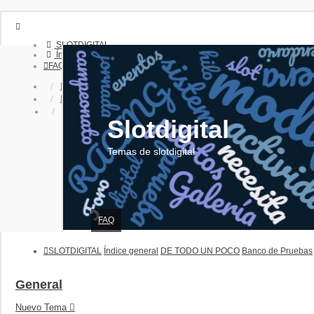
SLOTDIGITAL
Índice general
FAQ
Identificarse
Registrarse
Slotdigital
Temas de slotdigital
FAQ
SLOTDIGITAL
Índice general
DE TODO UN POCO
Banco de Pruebas
General
Nuevo Tema