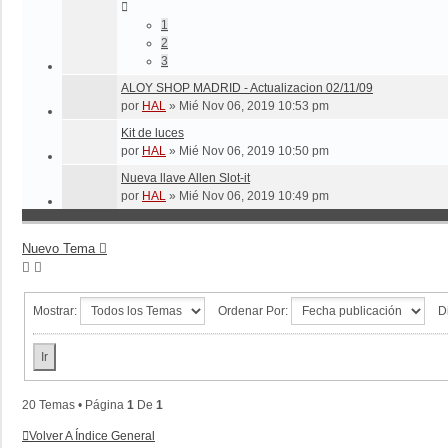
1
2
3
ALOY SHOP MADRID - Actualizacion 02/11/09
por
HAL
»
Mié Nov 06, 2019 10:53 pm
Kit de luces
por
HAL
»
Mié Nov 06, 2019 10:50 pm
Nueva llave Allen Slot-it
por
HAL
»
Mié Nov 06, 2019 10:49 pm
Nuevo Tema
Mostrar:
Ordenar Por:
D
20 Temas • Página
1
De
1
Volver A Índice General