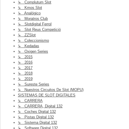
↳ Complutum Slot
↳ Kmos Slot
↳ Analógico
↳ Moratros Club
↳ Slotdigital Ferrol
↳ Slot Reus Competició
↳ ZZSlot
↳ Coleccionismo
↳ Kedadas
↳ Oxigen Series
↳ 2015
↳ 2016
↳ 2017
↳ 2018
↳ 2019
↳ Sureste Series
↳ Nuestros Circuitos De Slot (MOPU)
SISTEMAS DE SLOT DIGITALES
↳ CARRERA
↳ CARRERA, Digital 132
↳ Coches Digital 132
↳ Pistas Digital 132
↳ Sistema Digital 132
↳ Software Digital 132