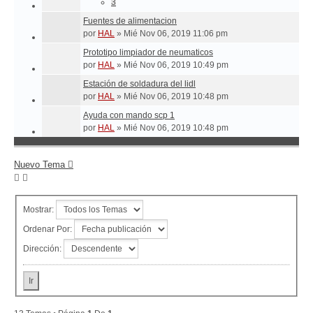
3
Fuentes de alimentacion
por
HAL
»
Mié Nov 06, 2019 11:06 pm
Prototipo limpiador de neumaticos
por
HAL
»
Mié Nov 06, 2019 10:49 pm
Estación de soldadura del lidl
por
HAL
»
Mié Nov 06, 2019 10:48 pm
Ayuda con mando scp 1
por
HAL
»
Mié Nov 06, 2019 10:48 pm
Nuevo Tema
Mostrar:
Ordenar Por:
Dirección: