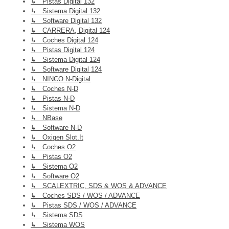
↳ Pistas Digital 132
↳ Sistema Digital 132
↳ Software Digital 132
↳ CARRERA, Digital 124
↳ Coches Digital 124
↳ Pistas Digital 124
↳ Sistema Digital 124
↳ Software Digital 124
↳ NINCO N-Digital
↳ Coches N-D
↳ Pistas N-D
↳ Sistema N-D
↳ NBase
↳ Software N-D
↳ Oxigen Slot.it
↳ Coches O2
↳ Pistas O2
↳ Sistema O2
↳ Software O2
↳ SCALEXTRIC, SDS & WOS & ADVANCE
↳ Coches SDS / WOS / ADVANCE
↳ Pistas SDS / WOS / ADVANCE
↳ Sistema SDS
↳ Sistema WOS