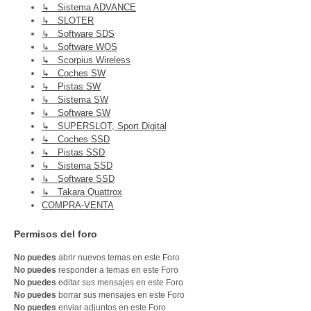
↳ Sistema ADVANCE
↳ SLOTER
↳ Software SDS
↳ Software WOS
↳ Scorpius Wireless
↳ Coches SW
↳ Pistas SW
↳ Sistema SW
↳ Software SW
↳ SUPERSLOT, Sport Digital
↳ Coches SSD
↳ Pistas SSD
↳ Sistema SSD
↳ Software SSD
↳ Takara Quattrox
COMPRA-VENTA
Permisos del foro
No puedes
abrir nuevos temas en este Foro
No puedes
responder a temas en este Foro
No puedes
editar sus mensajes en este Foro
No puedes
borrar sus mensajes en este Foro
No puedes
enviar adjuntos en este Foro