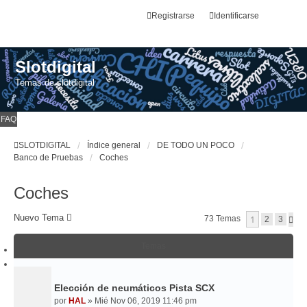
Registrarse
Identificarse
Slotdigital
Temas de slotdigital
FAQ
SLOTDIGITAL
Índice general
DE TODO UN POCO
Banco de Pruebas
Coches
Coches
Nuevo Tema
1
73 Temas
S
2
3
I
G
Temas
U
I
E
N
T
Elección de neumáticos Pista SCX
E
por
HAL
»
Mié Nov 06, 2019 11:46 pm