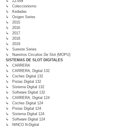
↳ ZZSlot
↳ Coleccionismo
↳ Kedadas
↳ Oxigen Series
↳ 2015
↳ 2016
↳ 2017
↳ 2018
↳ 2019
↳ Sureste Series
↳ Nuestros Circuitos De Slot (MOPU)
SISTEMAS DE SLOT DIGITALES
↳ CARRERA
↳ CARRERA, Digital 132
↳ Coches Digital 132
↳ Pistas Digital 132
↳ Sistema Digital 132
↳ Software Digital 132
↳ CARRERA, Digital 124
↳ Coches Digital 124
↳ Pistas Digital 124
↳ Sistema Digital 124
↳ Software Digital 124
↳ NINCO N-Digital