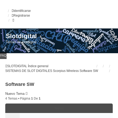
Identificarse
Registrarse
Slotdigital
Temas de slotdigital
FAQ
SLOTDIGITAL
Índice general
SISTEMAS DE SLOT DIGITALES
Scorpius Wireless
Software SW
Software SW
Nuevo Tema
4 Temas • Página
1
De
1
Temas