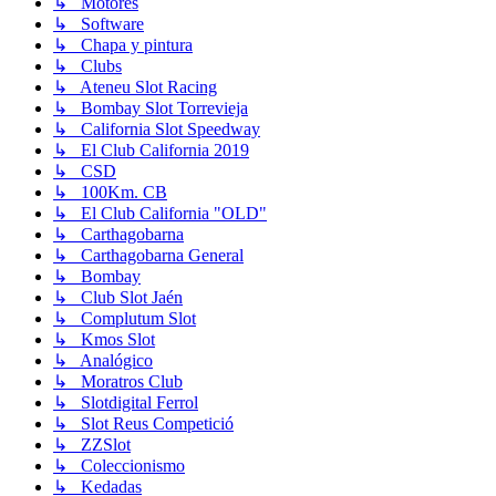
↳ Motores
↳ Software
↳ Chapa y pintura
↳ Clubs
↳ Ateneu Slot Racing
↳ Bombay Slot Torrevieja
↳ California Slot Speedway
↳ El Club California 2019
↳ CSD
↳ 100Km. CB
↳ El Club California "OLD"
↳ Carthagobarna
↳ Carthagobarna General
↳ Bombay
↳ Club Slot Jaén
↳ Complutum Slot
↳ Kmos Slot
↳ Analógico
↳ Moratros Club
↳ Slotdigital Ferrol
↳ Slot Reus Competició
↳ ZZSlot
↳ Coleccionismo
↳ Kedadas