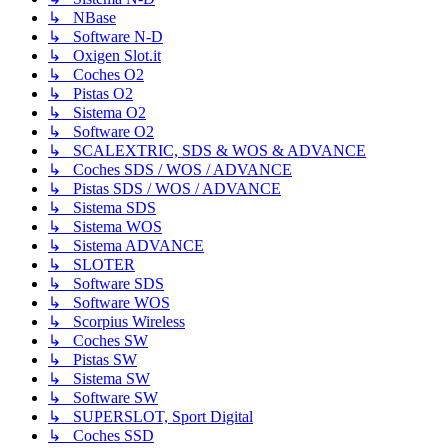
↳ NBase
↳ Software N-D
↳ Oxigen Slot.it
↳ Coches O2
↳ Pistas O2
↳ Sistema O2
↳ Software O2
↳ SCALEXTRIC, SDS & WOS & ADVANCE
↳ Coches SDS / WOS / ADVANCE
↳ Pistas SDS / WOS / ADVANCE
↳ Sistema SDS
↳ Sistema WOS
↳ Sistema ADVANCE
↳ SLOTER
↳ Software SDS
↳ Software WOS
↳ Scorpius Wireless
↳ Coches SW
↳ Pistas SW
↳ Sistema SW
↳ Software SW
↳ SUPERSLOT, Sport Digital
↳ Coches SSD