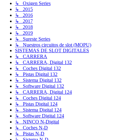
↳ Oxigen Series
↳ 2015
↳ 2016
↳ 2017
↳ 2018
↳ 2019
↳ Sureste Series
↳ Nuestros circuitos de slot (MOPU)
SISTEMAS DE SLOT DIGITALES
↳ CARRERA
↳ CARRERA, Digital 132
↳ Coches Digital 132
↳ Pistas Digital 132
↳ Sistema Digital 132
↳ Software Digital 132
↳ CARRERA, Digital 124
↳ Coches Digital 124
↳ Pistas Digital 124
↳ Sistema Digital 124
↳ Software Digital 124
↳ NINCO N-Digital
↳ Coches N-D
↳ Pistas N-D
↳ Sistema N-D