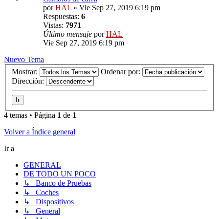
por
HAL
»
Vie Sep 27, 2019 6:19 pm
Respuestas:
6
Vistas:
7971
Último mensaje
por
HAL
Vie Sep 27, 2019 6:19 pm
Nuevo Tema
Mostrar:
Ordenar por:
Dirección:
4 temas • Página
1
de
1
Volver a Índice general
Ir a
GENERAL
DE TODO UN POCO
↳ Banco de Pruebas
↳ Coches
↳ Dispositivos
↳ General