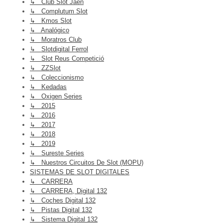
↳ Club Slot Jaén
↳ Complutum Slot
↳ Kmos Slot
↳ Analógico
↳ Moratros Club
↳ Slotdigital Ferrol
↳ Slot Reus Competició
↳ ZZSlot
↳ Coleccionismo
↳ Kedadas
↳ Oxigen Series
↳ 2015
↳ 2016
↳ 2017
↳ 2018
↳ 2019
↳ Sureste Series
↳ Nuestros Circuitos De Slot (MOPU)
SISTEMAS DE SLOT DIGITALES
↳ CARRERA
↳ CARRERA, Digital 132
↳ Coches Digital 132
↳ Pistas Digital 132
↳ Sistema Digital 132