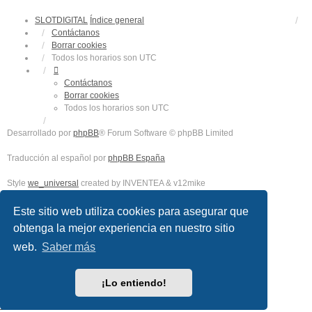
SLOTDIGITAL
Índice general
Contáctanos
Borrar cookies
Todos los horarios son
UTC
Contáctanos
Borrar cookies
Todos los horarios son
UTC
Desarrollado por
phpBB
® Forum Software © phpBB Limited
Traducción al español por
phpBB España
Style
we_universal
created by INVENTEA & v12mike
Privacidad
|
Condiciones
Este sitio web utiliza cookies para asegurar que
obtenga la mejor experiencia en nuestro sitio
web.
Saber más
¡Lo entiendo!