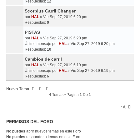
Respuestas:
12
Scorpius Carril Changer
por
HAL
» Vie Sep 27, 2019 6:20 pm
Respuestas:
0
PISTAS
por
HAL
» Vie Sep 27, 2019 6:20 pm
Último mensaje por
HAL
»
Vie Sep 27, 2019 6:20 pm
Respuestas:
10
Cambios de carril
por
HAL
» Vie Sep 27, 2019 6:19 pm
Último mensaje por
HAL
»
Vie Sep 27, 2019 6:19 pm
Respuestas:
6
Nuevo Tema
4 Temas • Página
1
De
1
Ir A
PERMISOS DEL FORO
No puedes
abrir nuevos temas en este Foro
No puedes
responder a temas en este Foro