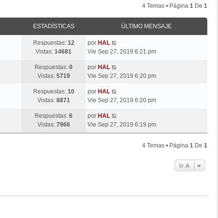
4 Temas • Página
1
De
1
ESTADÍSTICAS
ÚLTIMO MENSAJE
Respuestas:
12
por
HAL
Vistas:
14681
Vie Sep 27, 2019 6:21 pm
Respuestas:
0
por
HAL
Vistas:
5719
Vie Sep 27, 2019 6:20 pm
Respuestas:
10
por
HAL
Vistas:
8871
Vie Sep 27, 2019 6:20 pm
Respuestas:
6
por
HAL
Vistas:
7966
Vie Sep 27, 2019 6:19 pm
4 Temas • Página
1
De
1
Ir A