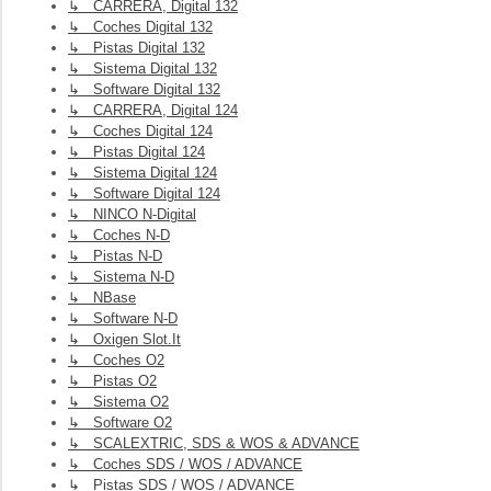
↳ CARRERA, Digital 132
↳ Coches Digital 132
↳ Pistas Digital 132
↳ Sistema Digital 132
↳ Software Digital 132
↳ CARRERA, Digital 124
↳ Coches Digital 124
↳ Pistas Digital 124
↳ Sistema Digital 124
↳ Software Digital 124
↳ NINCO N-Digital
↳ Coches N-D
↳ Pistas N-D
↳ Sistema N-D
↳ NBase
↳ Software N-D
↳ Oxigen Slot.it
↳ Coches O2
↳ Pistas O2
↳ Sistema O2
↳ Software O2
↳ SCALEXTRIC, SDS & WOS & ADVANCE
↳ Coches SDS / WOS / ADVANCE
↳ Pistas SDS / WOS / ADVANCE